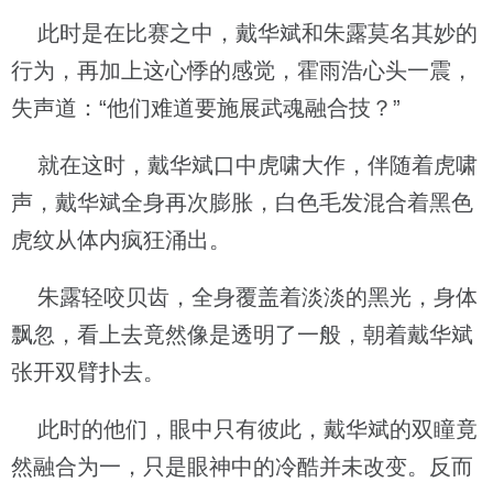
此时是在比赛之中，戴华斌和朱露莫名其妙的
行为，再加上这心悸的感觉，霍雨浩心头一震，
失声道：“他们难道要施展武魂融合技？”
就在这时，戴华斌口中虎啸大作，伴随着虎啸
声，戴华斌全身再次膨胀，白色毛发混合着黑色
虎纹从体内疯狂涌出。
朱露轻咬贝齿，全身覆盖着淡淡的黑光，身体
飘忽，看上去竟然像是透明了一般，朝着戴华斌
张开双臂扑去。
此时的他们，眼中只有彼此，戴华斌的双瞳竟
然融合为一，只是眼神中的冷酷并未改变。反而