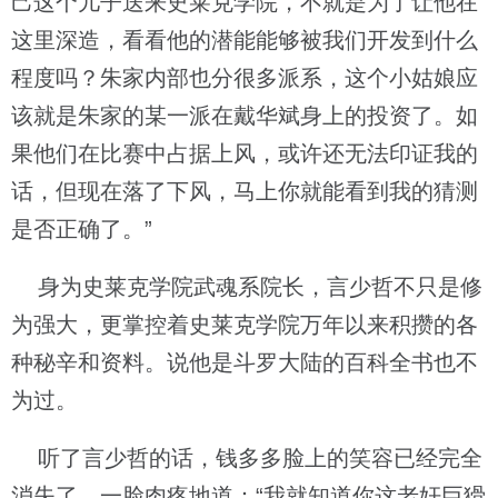
己这个儿子送来史莱克学院，不就是为了让他在
这里深造，看看他的潜能能够被我们开发到什么
程度吗？朱家内部也分很多派系，这个小姑娘应
该就是朱家的某一派在戴华斌身上的投资了。如
果他们在比赛中占据上风，或许还无法印证我的
话，但现在落了下风，马上你就能看到我的猜测
是否正确了。”
身为史莱克学院武魂系院长，言少哲不只是修
为强大，更掌控着史莱克学院万年以来积攒的各
种秘辛和资料。说他是斗罗大陆的百科全书也不
为过。
听了言少哲的话，钱多多脸上的笑容已经完全
消失了，一脸肉疼地道：“我就知道你这老奸巨猾