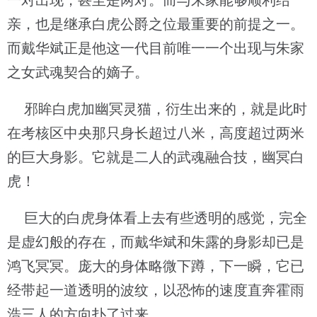
一对出现，甚至是两对。而与朱家能够顺利结
亲，也是继承白虎公爵之位最重要的前提之一。
而戴华斌正是他这一代目前唯一一个出现与朱家
之女武魂契合的嫡子。
邪眸白虎加幽冥灵猫，衍生出来的，就是此时
在考核区中央那只身长超过八米，高度超过两米
的巨大身影。它就是二人的武魂融合技，幽冥白
虎！
巨大的白虎身体看上去有些透明的感觉，完全
是虚幻般的存在，而戴华斌和朱露的身影却已是
鸿飞冥冥。庞大的身体略微下蹲，下一瞬，它已
经带起一道透明的波纹，以恐怖的速度直奔霍雨
浩三人的方向扑了过来。