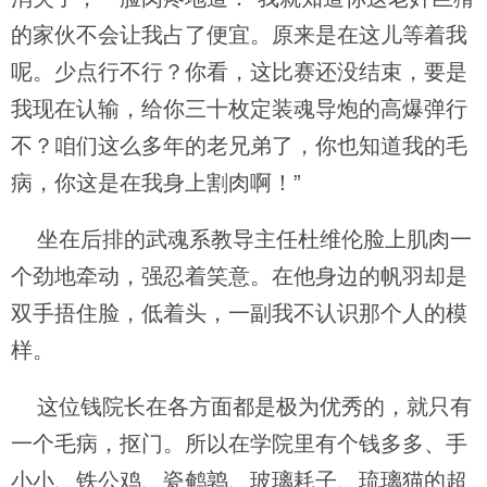
的家伙不会让我占了便宜。原来是在这儿等着我
呢。少点行不行？你看，这比赛还没结束，要是
我现在认输，给你三十枚定装魂导炮的高爆弹行
不？咱们这么多年的老兄弟了，你也知道我的毛
病，你这是在我身上割肉啊！”
坐在后排的武魂系教导主任杜维伦脸上肌肉一
个劲地牵动，强忍着笑意。在他身边的帆羽却是
双手捂住脸，低着头，一副我不认识那个人的模
样。
这位钱院长在各方面都是极为优秀的，就只有
一个毛病，抠门。所以在学院里有个钱多多、手
小小、铁公鸡、瓷鹌鹑、玻璃耗子、琉璃猫的超