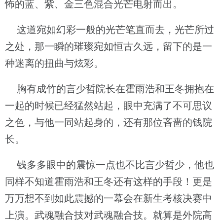
怖的蓝、紫、金三色混合光芒电射而出。
这道宛如幻彩一般的光芒笔直而去，光芒所过
之处，那一瞬的璀璨宛如恒古久远，留下的是一
种迷离的扭曲与炫彩。
胸有成竹的言少哲院长在霍雨浩和王冬拥抱在
一起的时候已经猛然站起，眼中充满了不可思议
之色，与他一同站起身的，还有那位吝啬的钱院
长。
钱多多眼中的震惊一点也不比言少哲少，他也
同样不知道霍雨浩和王冬还有这样的手段！更是
万万想不到如此震撼的一幕会在新生考核决赛中
上演。武魂融合技对武魂融合技。就算是外院高