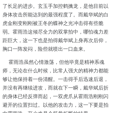
了长足的进步。玄玉手加控鹤擒龙，是他目前以
身体攻击所能达到的最强程度了。而戴华斌的白
虎金刚变刚刚被王冬的蝶神之光冲击得有些脆
弱。霍雨浩这倾尽全力的双掌拍中，哪怕魂力差
距巨大，这一下也是拍得戴华斌上身再次后仰，
胸口一阵发闷，险些就喷出一口血来。
霍雨浩虽然心情激荡，但他毕竟是精神系魂
师，无论在什么时候，比常人强大的精神力都能
够让他保持着一份清醒。一击得手后迅速后退，
并没有再继续进攻，而就在下一瞬，戴华斌后折
的身体已经反弹而起，一双虎爪从霍雨浩刚刚闪
避开的位置扫过。以他的攻击力，这一下要是拍