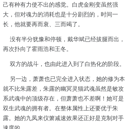
己有种有力使不出的感觉。白虎金刚变虽然强
大，但对魂力的消耗也是十分剧烈的，时间一
长，他就要再而衰、三而竭了。
没有半分犹豫和停顿，戴华斌已经拔腿而出，
再次扑向了霍雨浩和王冬。
双方的战斗，也由此进入到了白热化的阶段。
另一边，萧萧也已完全进入状态，她的修为本
就不比朱露差，朱露的幽冥灵猫武魂虽然是敏攻
系武魂中的顶级存在，但萧萧也不差啊！她可是
双生武魂的拥有者。在整体属性上还要优于朱
露。她的九凤来仪箫减速效果还正好是克制对手
速度的。