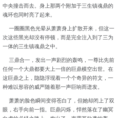
中央撞击而去。身上那两个附加于三生镇魂鼎的
魂环也同时亮了起来。
一圈圈黑色光晕从萧萧身上扩散开来，但这一
次这些黑光却没有停顿，而是完全注入到了三为
一体的三生镇魂鼎之中。
三鼎合一，发出一声剧烈的轰鸣，一尊比先前
任何一个大鼎都要大上一倍的巨鼎横空出世。在
这巨鼎之上，隐隐浮现着一个个奇异的符文，一
种难以形容的威严随着那一声巨响而迸发。
萧萧的脸色瞬间变得苍白了，但她却闭上了双
眼，右手向前一指。巨鼎闪烁，悍然落在了幽冥