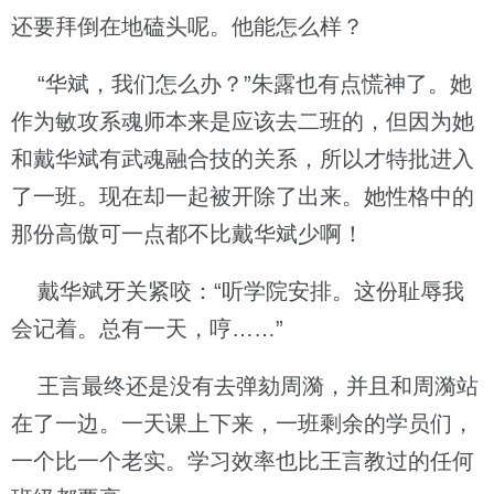
还要拜倒在地磕头呢。他能怎么样？
“华斌，我们怎么办？”朱露也有点慌神了。她
作为敏攻系魂师本来是应该去二班的，但因为她
和戴华斌有武魂融合技的关系，所以才特批进入
了一班。现在却一起被开除了出来。她性格中的
那份高傲可一点都不比戴华斌少啊！
戴华斌牙关紧咬：“听学院安排。这份耻辱我
会记着。总有一天，哼……”
王言最终还是没有去弹劾周漪，并且和周漪站
在了一边。一天课上下来，一班剩余的学员们，
一个比一个老实。学习效率也比王言教过的任何