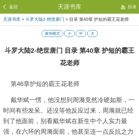
天涯书库
返回
目录
天涯书库
>
斗罗大陆2-绝世唐门
> 目录 第40章 护短的霸王花老师
夜间模式
小
中
大
斗罗大陆2-绝世唐门 目录 第40章 护短的霸王
花老师
第46章护短的霸王花老师
戴华斌一愣，他没想到周漪竟然冷硬如斯，一
时间有些发呆。还没等他反应过来，周漪就已经
到了他面前，别看戴华斌在新生中个人实力最
强，在六环的周漪面前，他甚至连一点反抗之力