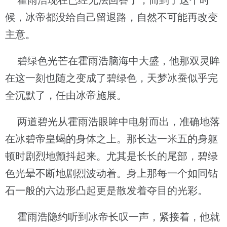
霍雨浩现在已经无法回答了，而到了这个时
候，冰帝都没给自己留退路，自然不可能再改变
主意。
碧绿色光芒在霍雨浩脑海中大盛，他那双灵眸
在这一刻也随之变成了碧绿色，天梦冰蚕似乎完
全沉默了，任由冰帝施展。
两道碧光从霍雨浩眼眸中电射而出，准确地落
在冰碧帝皇蝎的身体之上。那长达一米五的身躯
顿时剧烈地颤抖起来。尤其是长长的尾部，碧绿
色光晕不断地剧烈波动着。身上那每一个如同钻
石一般的六边形凸起更是散发着夺目的光彩。
霍雨浩隐约听到冰帝长叹一声，紧接着，他就