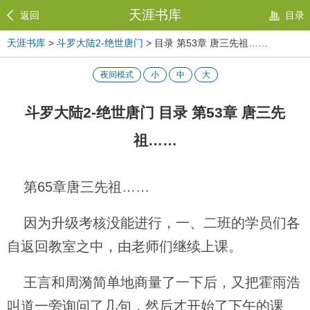
天涯书库
返回
目录
天涯书库
>
斗罗大陆2-绝世唐门
> 目录 第53章 唐三先祖……
夜间模式
小
中
大
斗罗大陆2-绝世唐门 目录 第53章 唐三先
祖……
第65章唐三先祖……
因为升级考核没能进行，一、二班的学员们各
自返回教室之中，由老师们继续上课。
王言和周漪简单地商量了一下后，又把霍雨浩
叫道一旁询问了几句，然后才开始了下午的课