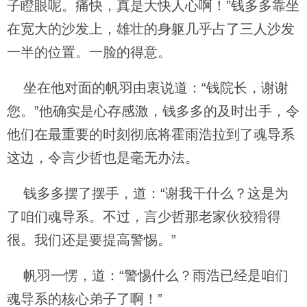
子瞪眼呢。痛快，真是大快人心啊！”钱多多靠坐
在宽大的沙发上，雄壮的身躯几乎占了三人沙发
一半的位置。一脸的得意。
坐在他对面的帆羽由衷说道：“钱院长，谢谢
您。”他确实是心存感激，钱多多的及时出手，令
他们在最重要的时刻彻底将霍雨浩拉到了魂导系
这边，令言少哲也是毫无办法。
钱多多摆了摆手，道：“谢我干什么？这是为
了咱们魂导系。不过，言少哲那老家伙狡猾得
很。我们还是要提高警惕。”
帆羽一愣，道：“警惕什么？雨浩已经是咱们
魂导系的核心弟子了啊！”