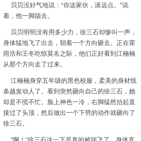
贝贝没好气地说：“你这家伙，滚远点。”说
着，他一脚踹去。
贝贝明明没有用多少力，徐三石却惨叫一声，
身体猛地飞了出去，朝着一个方向砸去。正在霍
雨浩和王冬吃惊莫名之际，他们正好看到江楠楠
从那个方向走了过来。
江楠楠身穿五年级的黑色校服，柔美的身材线
条越发动人了。看到突然砸向自己的徐三石，她
却是不慌不忙。脸上神色一冷，右脚猛然抬起直
接过了头顶，然后做出一个下劈的动作就砸向了
徐三石。
“啊！”徐三石这一下是真的被踹飞了，身体直