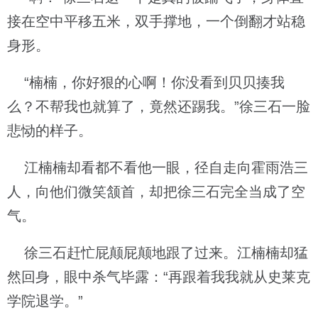
接在空中平移五米，双手撑地，一个倒翻才站稳
身形。
“楠楠，你好狠的心啊！你没看到贝贝揍我
么？不帮我也就算了，竟然还踢我。”徐三石一脸
悲恸的样子。
江楠楠却看都不看他一眼，径自走向霍雨浩三
人，向他们微笑颔首，却把徐三石完全当成了空
气。
徐三石赶忙屁颠屁颠地跟了过来。江楠楠却猛
然回身，眼中杀气毕露：“再跟着我我就从史莱克
学院退学。”