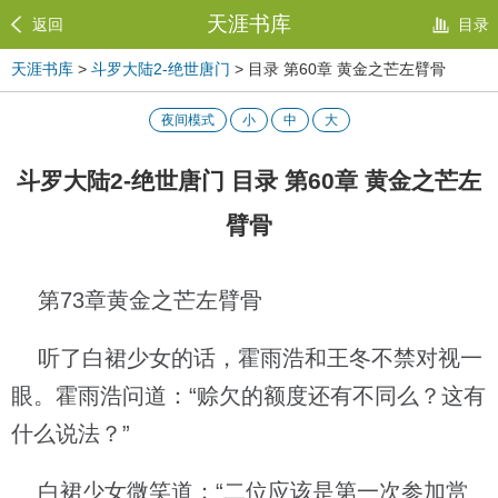
天涯书库
返回
目录
天涯书库
>
斗罗大陆2-绝世唐门
> 目录 第60章 黄金之芒左臂骨
夜间模式
小
中
大
斗罗大陆2-绝世唐门 目录 第60章 黄金之芒左
臂骨
第73章黄金之芒左臂骨
听了白裙少女的话，霍雨浩和王冬不禁对视一
眼。霍雨浩问道：“赊欠的额度还有不同么？这有
什么说法？”
白裙少女微笑道：“二位应该是第一次参加赏