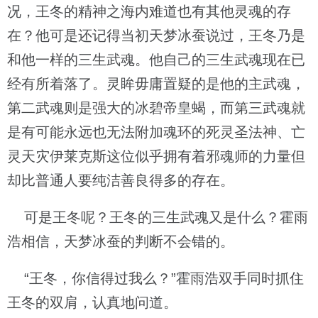
况，王冬的精神之海内难道也有其他灵魂的存
在？他可是还记得当初天梦冰蚕说过，王冬乃是
和他一样的三生武魂。他自己的三生武魂现在已
经有所着落了。灵眸毋庸置疑的是他的主武魂，
第二武魂则是强大的冰碧帝皇蝎，而第三武魂就
是有可能永远也无法附加魂环的死灵圣法神、亡
灵天灾伊莱克斯这位似乎拥有着邪魂师的力量但
却比普通人要纯洁善良得多的存在。
可是王冬呢？王冬的三生武魂又是什么？霍雨
浩相信，天梦冰蚕的判断不会错的。
“王冬，你信得过我么？”霍雨浩双手同时抓住
王冬的双肩，认真地问道。