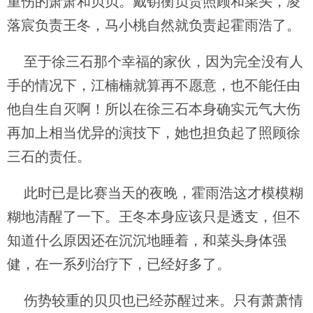
重伤的萧萧和贝贝。戴钥衡负责照顾和菜头，凌
落宸负责王冬，马小桃自然就负责起霍雨浩了。
至于徐三石那个幸福的家伙，因为完全没有人
手的情况下，江楠楠就算再不愿意，也不能任由
他自生自灭啊！所以在徐三石本身确实元气大伤
再加上相当优异的演技下，她也担负起了照顾徐
三石的责任。
此时已是比赛当天的夜晚，霍雨浩这才模模糊
糊地清醒了一下。王冬本身应该只是透支，但不
知道什么原因还在沉沉地睡着，和菜头身体强
健，在一系列治疗下，已经好多了。
伤势较重的贝贝也已经苏醒过来。只有萧萧情