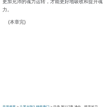
更加充沛的魂力运转，才能更好地吸收和提升魂
力。
(本章完)
天涯书库
>
斗罗大陆2-绝世唐门
> 目录 第117章 净化，噬灵凶刀