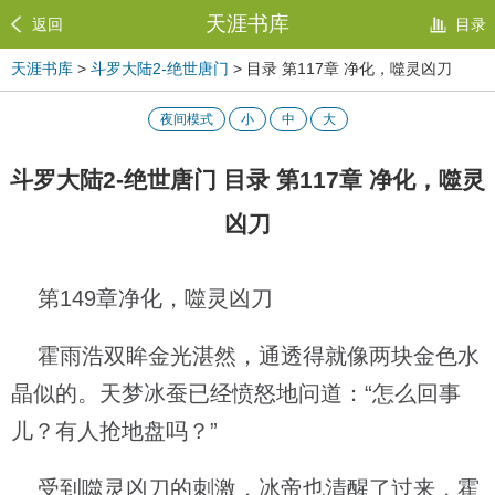
天涯书库
返回
目录
天涯书库
>
斗罗大陆2-绝世唐门
> 目录 第117章 净化，噬灵凶刀
夜间模式
小
中
大
斗罗大陆2-绝世唐门 目录 第117章 净化，噬灵
凶刀
第149章净化，噬灵凶刀
霍雨浩双眸金光湛然，通透得就像两块金色水
晶似的。天梦冰蚕已经愤怒地问道：“怎么回事
儿？有人抢地盘吗？”
受到噬灵凶刀的刺激，冰帝也清醒了过来，霍