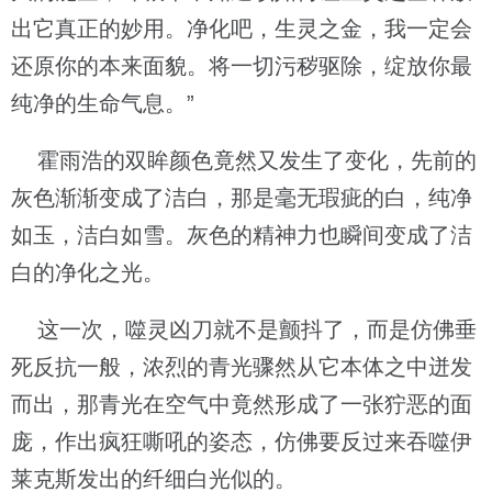
出它真正的妙用。净化吧，生灵之金，我一定会
还原你的本来面貌。将一切污秽驱除，绽放你最
纯净的生命气息。”
霍雨浩的双眸颜色竟然又发生了变化，先前的
灰色渐渐变成了洁白，那是毫无瑕疵的白，纯净
如玉，洁白如雪。灰色的精神力也瞬间变成了洁
白的净化之光。
这一次，噬灵凶刀就不是颤抖了，而是仿佛垂
死反抗一般，浓烈的青光骤然从它本体之中迸发
而出，那青光在空气中竟然形成了一张狞恶的面
庞，作出疯狂嘶吼的姿态，仿佛要反过来吞噬伊
莱克斯发出的纤细白光似的。