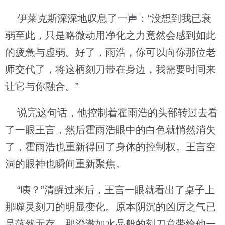
伊莱克斯深深地叹息了一声：“没想到我已衰
弱至此，只是略微动用净化之力竟然会感到如此
的疲惫与虚弱。好了，雨浩，你可以向你那位老
师交代了，将这柄刻刀带在身边，我需要时间来
让它与你融合。”
说完这句话，他控制着霍雨浩的头部转过去看
了一眼王言，然后霍雨浩眼中的白色就悄然消失
了，霍雨浩也重新得回了身体的控制权。王言空
洞的眼神也瞬间重新聚焦。
“咦？”清醒过来后，王言一眼就看出了桌子上
那噬灵刻刀的明显变化。原本阴沉的凶厉之气已
是荡然无存，那澄澈如水晶般的刻刀竟带给他一