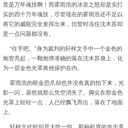
竟是万年魂技啊！而霍雨浩的冰皇之怒却是实打
实的四十万年魂技，尽管现在的霍雨浩还不足以
将它的威能完全发挥出来，但暂时冻住沈木苏却
是一点问题都没有。
“住手吧。”身为裁判的轩梓文手中一个金色的
炮管亮起，一颗炮弹准确的落在沈木苏身上，化
为一层金色光罩将他保护在内。
霍雨浩的暗金恐爪却也并没有真的拍下来，光
影一闪，居然就那么凭空消失了。脚尖在那金色
光罩上轻轻一点，人已经飘飞而出，落在了地面
上。
轩梓文此时却是大吃一惊，那种程度的攻击竟