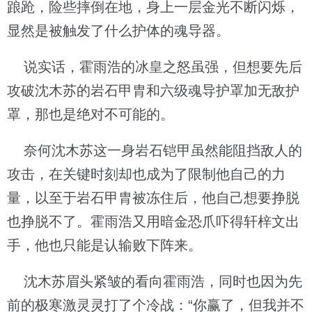
踉跄，险些摔倒在地，身上一层金光不断闪烁，
显然是被触发了什么护体的魂导器。
说实话，霍雨浩的冰皇之怒虽强，但想要先后
攻破沈木苏的岩石甲胄和六级魂导护罩加无敌护
罩，那也是绝对不可能的。
奈何沈木苏这一身岩石铠甲虽然能阻挡敌人的
攻击，在关键时刻却也成为了限制他自己的力
量，以至于岩石甲胄被冻住后，他自己想要挣脱
也挣脱不了。霍雨浩又用暗金恐爪吓得轩梓文出
手，他也只能是认输败下阵来。
沈木苏眉头紧皱的看向霍雨浩，同时也因为先
前的极寒激灵灵打了个冷战：“你赢了，但我并不