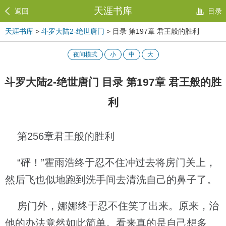
天涯书库
返回
目录
天涯书库
>
斗罗大陆2-绝世唐门
> 目录 第197章 君王般的胜利
夜间模式
小
中
大
斗罗大陆2-绝世唐门 目录 第197章 君王般的胜
利
第256章君王般的胜利
“砰！”霍雨浩终于忍不住冲过去将房门关上，
然后飞也似地跑到洗手间去清洗自己的鼻子了。
房门外，娜娜终于忍不住笑了出来。原来，治
他的办法竟然如此简单。看来真的是自己想多