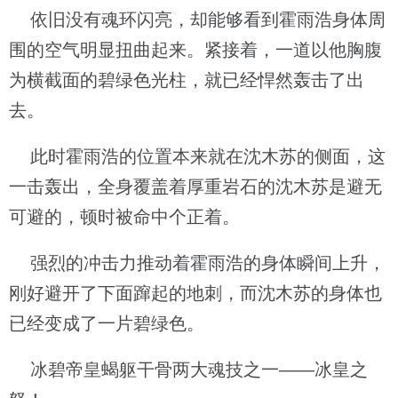
依旧没有魂环闪亮，却能够看到霍雨浩身体周
围的空气明显扭曲起来。紧接着，一道以他胸腹
为横截面的碧绿色光柱，就已经悍然轰击了出
去。
此时霍雨浩的位置本来就在沈木苏的侧面，这
一击轰出，全身覆盖着厚重岩石的沈木苏是避无
可避的，顿时被命中个正着。
强烈的冲击力推动着霍雨浩的身体瞬间上升，
刚好避开了下面蹿起的地刺，而沈木苏的身体也
已经变成了一片碧绿色。
冰碧帝皇蝎躯干骨两大魂技之一——冰皇之