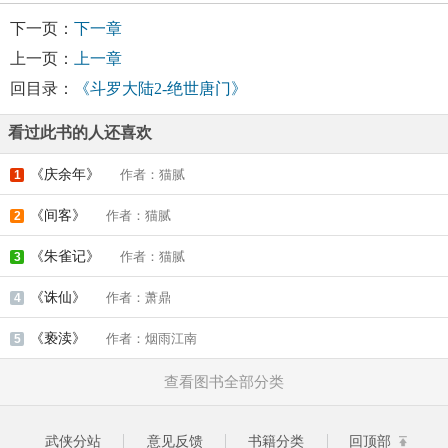
下一页：
下一章
上一页：
上一章
回目录：
《斗罗大陆2-绝世唐门》
看过此书的人还喜欢
《庆余年》
作者：猫腻
1
《间客》
作者：猫腻
2
《朱雀记》
作者：猫腻
3
《诛仙》
作者：萧鼎
4
《亵渎》
作者：烟雨江南
5
查看图书全部分类
武侠分站
意见反馈
书籍分类
回顶部