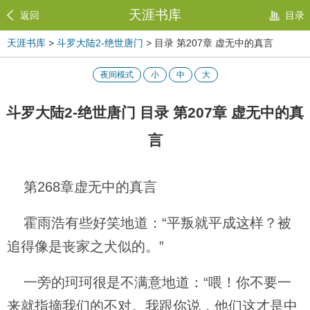
天涯书库
返回
目录
天涯书库
>
斗罗大陆2-绝世唐门
> 目录 第207章 虚无中的真言
夜间模式
小
中
大
斗罗大陆2-绝世唐门 目录 第207章 虚无中的真
言
第268章虚无中的真言
霍雨浩有些好笑地道：“平叛就平成这样？被
追得像是丧家之犬似的。”
一旁的珂珂很是不满意地道：“喂！你不要一
来就指摘我们的不对。我跟你说，他们这才是中