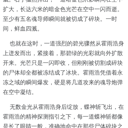
扩大，长达六米的暗金色光芒在空中一闪而逝。
至少有五名魂导师瞬间就被切成了碎块。一时
间，鲜血四溅。
也就在这时，一道强烈的碧光骤然从霍雨浩身
上迸发而出，紧接着，那碧绿的光彩就向外扩散
开来。光芒只是一闪即收，但刚刚被切割成碎块
的尸体却全都被冻结成了冰块。霍雨浩凭借着永
冻之域的瞬间爆发，硬是将几道攻来的魂导炮弹
在空中凝结。
无数金光从霍雨浩身后绽放，蝶神斩飞出，在
霍雨浩的精神探测指引之下，每一道蝶神斩都像
是长了眼睛一般，准确地命中在那些尸体碎块之