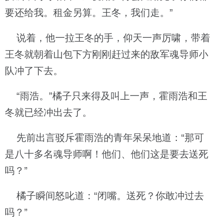
要还给我。租金另算。王冬，我们走。”
说着，他一拉王冬的手，仰天一声厉啸，带着
王冬就朝着山包下方刚刚赶过来的敌军魂导师小
队冲了下去。
“雨浩。”橘子只来得及叫上一声，霍雨浩和王
冬就已经冲出去了。
先前出言驳斥霍雨浩的青年呆呆地道：“那可
是八十多名魂导师啊！他们、他们这是要去送死
吗？”
橘子瞬间怒叱道：“闭嘴。送死？你敢冲过去
吗？”