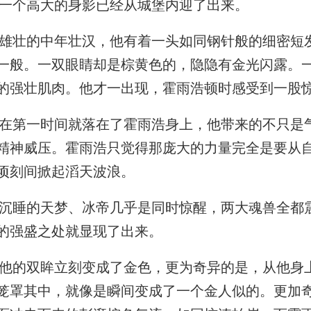
一个高大的身影已经从城堡内迎了出来。
壮的中年壮汉，他有着一头如同钢针般的细密短
一般。一双眼睛却是棕黄色的，隐隐有金光闪露。
的强壮肌肉。他才一出现，霍雨浩顿时感受到一股
第一时间就落在了霍雨浩身上，他带来的不只是
精神威压。霍雨浩只觉得那庞大的力量完全是要从
顷刻间掀起滔天波浪。
睡的天梦、冰帝几乎是同时惊醒，两大魂兽全都
的强盛之处就显现了出来。
的双眸立刻变成了金色，更为奇异的是，从他身
笼罩其中，就像是瞬间变成了一个金人似的。更加