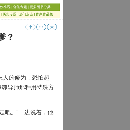
侠小说
|
合集专题
|
更多图书分类
|
历史专题
|
热门点击
|
作家作品集
小
中
大
个爹？
衣人的修为，恐怕起
是魂导师那种用特殊方
走吧。”一边说着，他