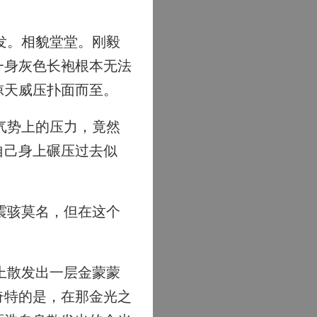
发。相貌堂堂。刚毅
一身灰色长袍根本无法
惊天威压扑面而至。
气势上的压力，竟然
自己身上碾压过去似
震骇莫名，但在这个
上散发出一层金蒙蒙
奇特的是，在那金光之