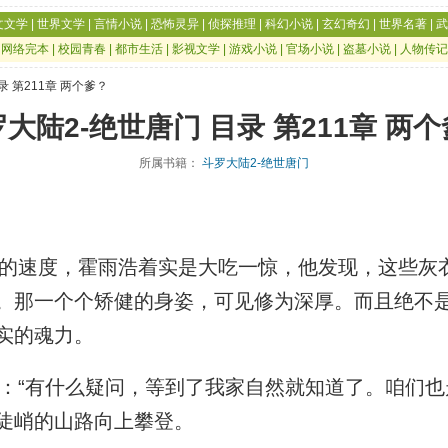
文文学
|
世界文学
|
言情小说
|
恐怖灵异
|
侦探推理
|
科幻小说
|
玄幻奇幻
|
世界名著
|
武
|
网络完本
|
校园青春
|
都市生活
|
影视文学
|
游戏小说
|
官场小说
|
盗墓小说
|
人物传记
录 第211章 两个爹？
大陆2-绝世唐门 目录 第211章 两
所属书籍：
斗罗大陆2-绝世唐门
速度，霍雨浩着实是大吃一惊，他发现，这些灰
。那一个个矫健的身姿，可见修为深厚。而且绝不
实的魂力。
“有什么疑问，等到了我家自然就知道了。咱们也
陡峭的山路向上攀登。