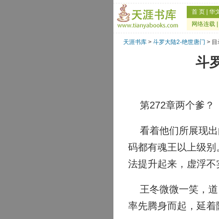
首 页
|
华
网络连载
天涯书库
>
斗罗大陆2-绝世唐门
> 目
斗罗
第272章两个爹？
看着他们所展现出的
码都有魂王以上级别
法提升起来，虚浮不
王冬微微一笑，道：
率先腾身而起，延着