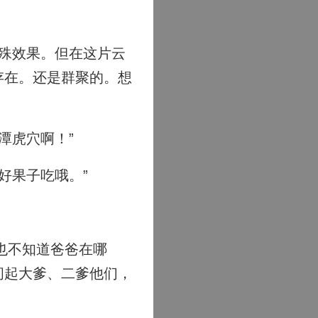
殊效果。但在这片云
存在。还是群聚的。想
潭虎穴啊！”
好果子吃哦。”
也不知道爸爸在哪
问起大爹、二爹他们，