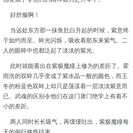
好舒服啊！
当远处东方那一抹鱼肚白升起的时候，紫意终
于如约而至。眸光闪烁，吸收着那东来紫气。二
人的眼眸中也都泛起了淡淡的紫光。
此时就能看出在紫极魔瞳上修为的差距了。霍
雨浩的双眸几乎变成了紫水晶一般的颜色，而王
冬的粉蓝色双眸上却只是荡漾着一层淡淡紫意而
已。武魂的区别令他们在这门唐门绝学上有着不
小的差距。
两人同时长长吸气，再缓缓吐出，紫极魔瞳每
天的例行修炼结束。