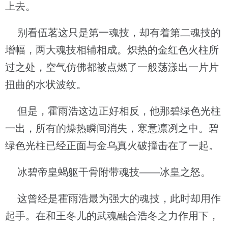
上去。
别看伍茗这只是第一魂技，却有着第二魂技的
增幅，两大魂技相辅相成。炽热的金红色火柱所
过之处，空气仿佛都被点燃了一般荡漾出一片片
扭曲的水状波纹。
但是，霍雨浩这边正好相反，他那碧绿色光柱
一出，所有的燥热瞬间消失，寒意凛冽之中。碧
绿色光柱已经正面与金乌真火破撞击在了一起。
冰碧帝皇蝎躯干骨附带魂技——冰皇之怒。
这曾经是霍雨浩最为强大的魂技，此时却用作
起手。在和王冬儿的武魂融合浩冬之力作用下，