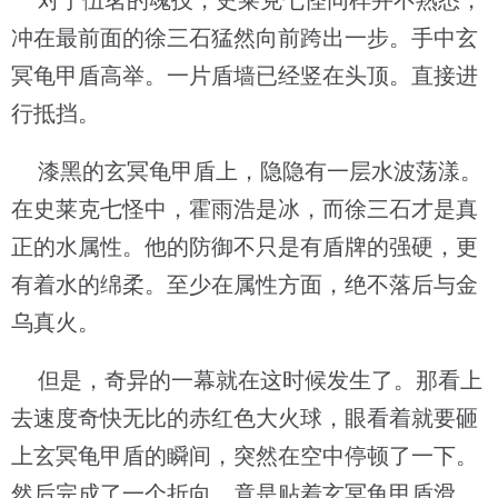
对于伍茗的魂技，史莱克七怪同样并不熟悉，
冲在最前面的徐三石猛然向前跨出一步。手中玄
冥龟甲盾高举。一片盾墙已经竖在头顶。直接进
行抵挡。
漆黑的玄冥龟甲盾上，隐隐有一层水波荡漾。
在史莱克七怪中，霍雨浩是冰，而徐三石才是真
正的水属性。他的防御不只是有盾牌的强硬，更
有着水的绵柔。至少在属性方面，绝不落后与金
乌真火。
但是，奇异的一幕就在这时候发生了。那看上
去速度奇快无比的赤红色大火球，眼看着就要砸
上玄冥龟甲盾的瞬间，突然在空中停顿了一下。
然后完成了一个折向。竟是贴着玄冥龟甲盾滑