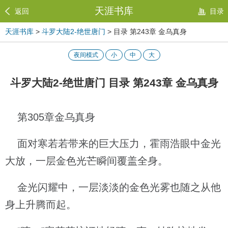
天涯书库
返回
目录
天涯书库
>
斗罗大陆2-绝世唐门
> 目录 第243章 金乌真身
夜间模式
小
中
大
斗罗大陆2-绝世唐门 目录 第243章 金乌真身
第305章金乌真身
面对寒若若带来的巨大压力，霍雨浩眼中金光
大放，一层金色光芒瞬间覆盖全身。
金光闪耀中，一层淡淡的金色光雾也随之从他
身上升腾而起。