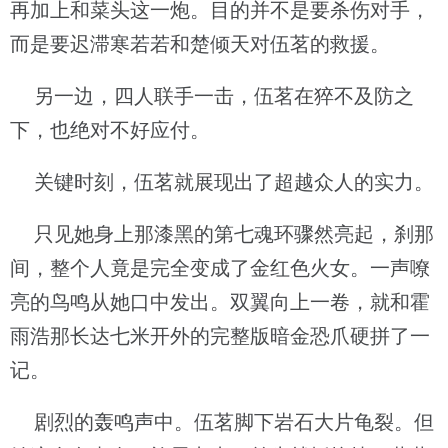
再加上和菜头这一炮。目的并不是要杀伤对手，
而是要迟滞寒若若和楚倾天对伍茗的救援。
另一边，四人联手一击，伍茗在猝不及防之
下，也绝对不好应付。
关键时刻，伍茗就展现出了超越众人的实力。
只见她身上那漆黑的第七魂环骤然亮起，刹那
间，整个人竟是完全变成了金红色火女。一声嘹
亮的鸟鸣从她口中发出。双翼向上一卷，就和霍
雨浩那长达七米开外的完整版暗金恐爪硬拼了一
记。
剧烈的轰鸣声中。伍茗脚下岩石大片龟裂。但