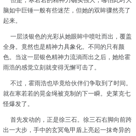
但是，寒若若的精神力确实强大，哪怕此时大
脑如中巨锤一般有些迷茫，但她的双眸骤然亮了
起来。
一层淡银色的光彩从她眼眸中喷吐而出，覆盖
全身。竟然也是精神力具象化。不同的只有颜
色。当这一层银色精神力流淌而出之后，她给霍
雨浩的感觉立刻就变得无懈可击了。
不过，霍雨浩也毕竟给伙伴们争取到了时间。
就在寒若若的晃金绳被克制的下一瞬。史莱克七
怪爆发了。
首先发动的，正是徐三石。徐三石右脚向前跨
出一大步，手中的玄冥龟甲盾上亮起一抹奇异的