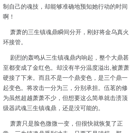
制自己的魂技，却能够准确地预知她行动的时间
啊！
萧萧的三生镇魂鼎瞬间分开，刚好将金乌真火
环接管。
剧烈的轰鸣从三生镇魂鼎内响起，整个大鼎甚
至都变成了金红色。却没有半分温度溢出,被萧萧
硬接了下来。而且不是一个鼎变色，是三个鼎一
起变色。将攻击一分为三，分别承担。伍茗的修
为虽然超越萧萧不少，但想要这么简单就击溃顶
级器武魂三生镇魂鼎，还是没可能的。
萧萧只是脸色微微一变，但很快就恢复了正