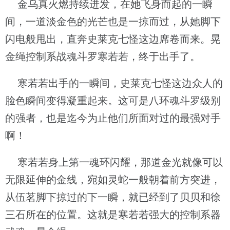
金乌真火燃持续迸发，在她飞身而起的一瞬
间，一道淡金色的光芒也是一掠而过，从她脚下
闪电般甩出，直奔史莱克七怪这边席卷而来。晃
金绳控制系战魂斗罗寒若若，终于出手了。
寒若若出手的一瞬间，史莱克七怪这边众人的
脸色瞬间变得凝重起来。这可是八环魂斗罗级别
的强者，也是迄今为止他们所面对过的最强对手
啊！
寒若若身上第一魂环闪耀，那道金光就像可以
无限延伸的金线，宛如灵蛇一般朝着前方突进，
从伍茗脚下掠过的下一瞬，就已经到了贝贝和徐
三石所在的位置。这就是寒若若强大的控制系器