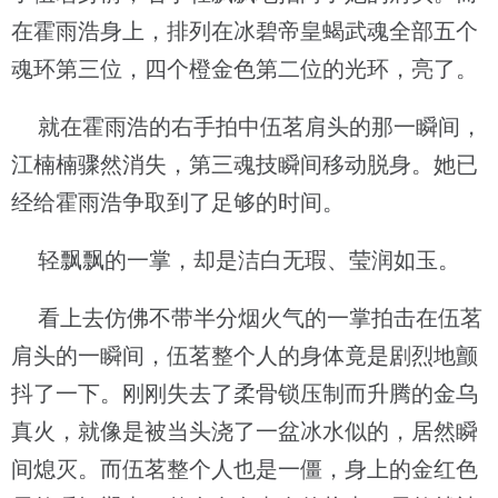
在霍雨浩身上，排列在冰碧帝皇蝎武魂全部五个
魂环第三位，四个橙金色第二位的光环，亮了。
就在霍雨浩的右手拍中伍茗肩头的那一瞬间，
江楠楠骤然消失，第三魂技瞬间移动脱身。她已
经给霍雨浩争取到了足够的时间。
轻飘飘的一掌，却是洁白无瑕、莹润如玉。
看上去仿佛不带半分烟火气的一掌拍击在伍茗
肩头的一瞬间，伍茗整个人的身体竟是剧烈地颤
抖了一下。刚刚失去了柔骨锁压制而升腾的金乌
真火，就像是被当头浇了一盆冰水似的，居然瞬
间熄灭。而伍茗整个人也是一僵，身上的金红色