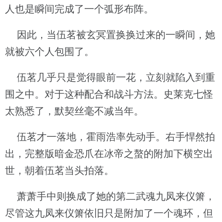
人也是瞬间完成了一个弧形布阵。
因此，当伍茗被玄冥置换换过来的一瞬间，她
就被六个人包围了。
伍茗几乎只是觉得眼前一花，立刻就陷入到重
围之中。对于这种配合和战斗方法。史莱克七怪
太熟悉了，默契丝毫不减当年。
伍茗才一落地，霍雨浩率先动手。右手悍然拍
出，完整版暗金恐爪在冰帝之螯的附加下横空出
世，朝着伍茗当头拍落。
萧萧手中则换成了她的第二武魂九凤来仪箫，
尽管这九凤来仪箫依旧只是附加了一个魂环，但