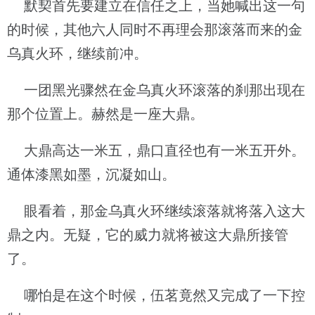
默契首先要建立在信任之上，当她喊出这一句
的时候，其他六人同时不再理会那滚落而来的金
乌真火环，继续前冲。
一团黑光骤然在金乌真火环滚落的刹那出现在
那个位置上。赫然是一座大鼎。
大鼎高达一米五，鼎口直径也有一米五开外。
通体漆黑如墨，沉凝如山。
眼看着，那金乌真火环继续滚落就将落入这大
鼎之内。无疑，它的威力就将被这大鼎所接管
了。
哪怕是在这个时候，伍茗竟然又完成了一下控