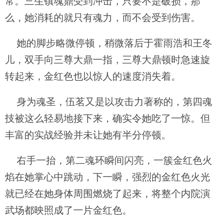
常。三生镇魂鼎受到冲击，只要不是破损，那
么，她消耗的就只有魂力，而不会受到伤害。
她的脚步略微停顿，稍微落后于霍雨浩和王冬
儿，双手向三尊大鼎一指，三尊大鼎顿时急速旋
转起来，金红色也以惊人的速度消失着。
身为魂圣，伍茗又是以攻击力著称的，第四魂
技被这么轻易地接下来，确实令她吃了一惊。但
丰富的实战经验并未让她有半分停顿。
右手一抬，第二魂环瞬间闪亮，一簇金红色火
焰在她掌心中跳动，下一瞬，强烈的金红色火光
就已经在她身体周围燃烧了起来，将整个内院演
武场都映照成了一片金红色。