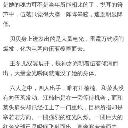
是她的魂力可不是当年所能相比的了，悦耳的箫
声中，伍茗只觉得大脑一阵阵晕眩，速度明显降
低。
贝贝身上迸发出的是大量电光，雷霆万钧瞬间
爆发，化为电网向伍茗覆盖而去。
王冬儿双翼展开，蝶神之光朝着伍茗倾泻而
出，大量金光瞬间就淹没了她的身体。
六人之中，四人出手，唯有江楠楠、和菜头没
有向伍茗发动。江楠楠是在一旁等待机会，而和
菜头肩头却已经扛上了一门重炮，目标所指却是
寒若若方向。一团强烈的红光闪烁。一团巨大的
红色光球已是瞬间飞射而出，直奔寒若若而去。