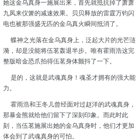
她这金乌真身一施展出来，首先就抵抗掉了萧萧
九凤来仪箫的减速效果。贝贝释放的雷霆万钧闪
电也被那强盛无匹的金乌真火瞬间抵消了。
蝶神之光落在金乌真身上，泛起大片的光芒涟
漪，却是没能将伍茗轰退半步。唯有霍雨浩这完
整版暗金恐爪拍得伍茗身体颤抖了一下。
是的，这就是武魂真身！魂圣才拥有的强大能
力。
霍雨浩和王冬儿曾经面对过赵洋的武魂真身，
那暴金熊就给他们留下了深刻印象。而此时此
刻，当伍茗施展出她的金乌真身时，他们才更加
体会到了武魂真身的可怕。