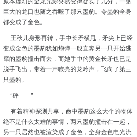
原本虚幻的金龙光影突然变得凝实了几分，一张
巨大的龙口也随之吞噬了那只墨豹。令墨豹全身
都变成了金色。
王秋儿身形再转，手中长矛横甩，矛尖上已经
变成金色的墨豹犹如炮弹一般直奔另一只开始逃
窜的墨豹撞击而去，而她手中的黄金长矛也已是
脱手飞出，带着一声嘹亮的龙吟声，飞向了第三
只墨豹。
“砰——”
有着精神探测共享，命中墨豹这么大个的物体
绝不是什么太难的事情，两只墨豹撞击在一起，
另一只居然也被渲染成了金色，全身金色电光流