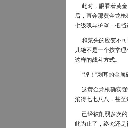
此时，眼看着黄金龙
后，直奔那黄金龙枪
七级魂导护罩，抵挡
和菜头的应变不可谓
儿绝不是一个按常理
这样的战斗方式。
“铿！”刺耳的金属
这黄金龙枪确实强悍
消得七七八八，甚至
已经被削弱多次的黄
此为止了，终究还是