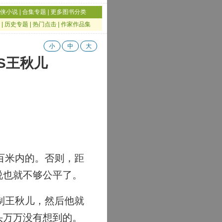
侠小说
|
合集专题
|
更多图书分类
|
历史专题
|
热门点击
|
作家作品集
小
中
大
VS王秋儿
百米内的。否则，距
说也就不够公平了。
制王秋儿，然后他就
头万万没有想到的。