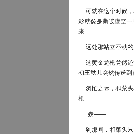
可就在这个时候，和
影就像是撕破虚空一
来。
远处那站立不动的王
这黄金龙枪竟然还能
初王秋儿突然传送到
匆忙之际，和菜头根
枪。
“轰——”
刹那间，和菜头只觉