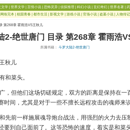
文文学
|
世界文学
|
言情小说
|
恐怖灵异
|
侦探推理
|
科幻小说
|
玄幻奇幻
|
世界名著
|
武
|
网络完本
|
校园青春
|
都市生活
|
影视文学
|
游戏小说
|
官场小说
|
盗墓小说
|
人物传记
录 第268章 霍雨浩VS王秋儿
2-绝世唐门 目录 第268章 霍雨浩
所属书籍：
斗罗大陆2-绝世唐门
S王秋儿
有和菜头。
，但他们这场切磋规定，双方的距离是保持在一
赛时间，尤其是对于一些不擅长远程攻击的魂师来
先前一样施展魂导炮台战法，用强烈的火力去压
经要到自己面前了。这等恐怖的速度，着实是和菜