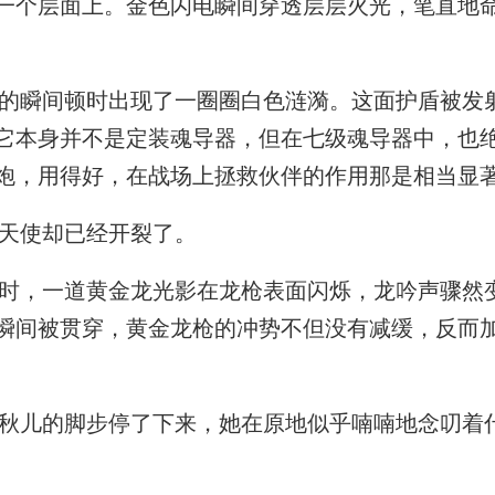
一个层面上。金色闪电瞬间穿透层层火光，笔直地
瞬间顿时出现了一圈圈白色涟漪。这面护盾被发
它本身并不是定装魂导器，但在七级魂导器中，也
炮，用得好，在战场上拯救伙伴的作用那是相当显
天使却已经开裂了。
，一道黄金龙光影在龙枪表面闪烁，龙吟声骤然
瞬间被贯穿，黄金龙枪的冲势不但没有减缓，反而
儿的脚步停了下来，她在原地似乎喃喃地念叨着