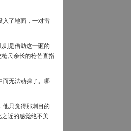
。
没入了地面，一对雷
儿则是借助这一砸的
龙枪尺余长的枪芒直指
中而无法动弹了。哪
，他只觉得那刺目的
此之近的感觉绝不美