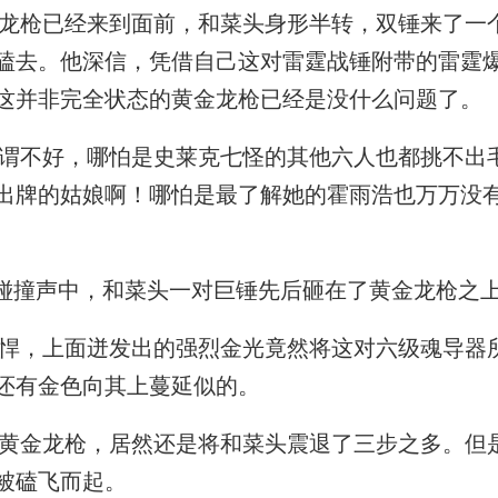
枪已经来到面前，和菜头身形半转，双锤来了一
磕去。他深信，凭借自己这对雷霆战锤附带的雷霆
这并非完全状态的黄金龙枪已经是没什么问题了。
不好，哪怕是史莱克七怪的其他六人也都挑不出
出牌的姑娘啊！哪怕是最了解她的霍雨浩也万万没
碰撞声中，和菜头一对巨锤先后砸在了黄金龙枪之
，上面迸发出的强烈金光竟然将这对六级魂导器
还有金色向其上蔓延似的。
金龙枪，居然还是将和菜头震退了三步之多。但
被磕飞而起。