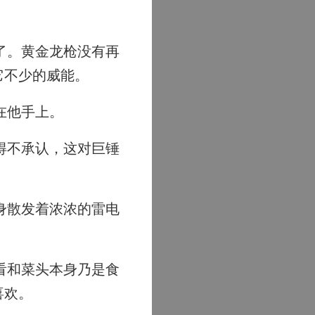
了。黄金龙枪没有再
它不少的威能。
在他手上。
得不承认，这对巨锤
身散发着浓浓的雷电
看和菜头本身乃是食
喜欢。