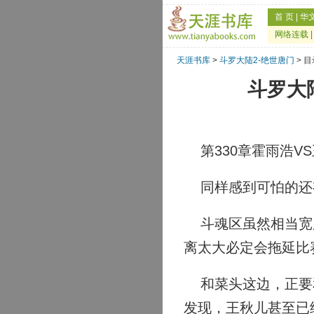
首 页
|
华
网络连载
天涯书库
>
斗罗大陆2-绝世唐门
> 目
斗罗大陆
第330章霍雨浩V
同样感到可怕的还
斗魂区虽然相当宽广
离太大必定会拖延比
和菜头这边，正要和
发现，王秋儿甚至已