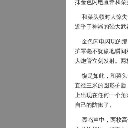
抹金色闪电直奔和菜
和菜头顿时大惊失色
近乎于神器的强大武
金色闪电闪现的那一
护罩毫不犹豫地瞬间
大炮管立刻发射。两
饶是如此，和菜头还
直径三米的圆形护盾
上出现在任何一个角
自己的防御了。
轰鸣声中，两枚高爆