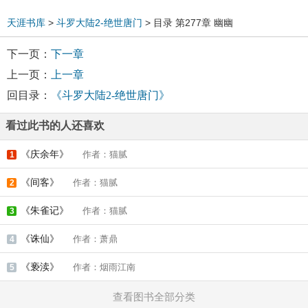
天涯书库
>
斗罗大陆2-绝世唐门
> 目录 第277章 幽幽
下一页：
下一章
上一页：
上一章
回目录：
《斗罗大陆2-绝世唐门》
看过此书的人还喜欢
《庆余年》
作者：猫腻
1
《间客》
作者：猫腻
2
《朱雀记》
作者：猫腻
3
《诛仙》
作者：萧鼎
4
《亵渎》
作者：烟雨江南
5
查看图书全部分类