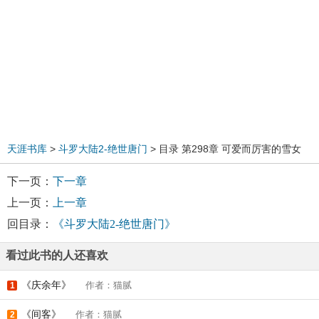
天涯书库
>
斗罗大陆2-绝世唐门
> 目录 第298章 可爱而厉害的雪女
下一页：
下一章
上一页：
上一章
回目录：
《斗罗大陆2-绝世唐门》
看过此书的人还喜欢
《庆余年》
作者：猫腻
1
《间客》
作者：猫腻
2