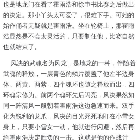
也是地龙门在看了霍雨浩和徐申书比赛之后做出
的决定。那小丫头太可爱了，很难下手。可她的
始作俑者无疑就是霍雨浩。坐在轮椅上，那霍雨
浩显然是不会太灵活的，只要制住他，比赛自然
也就结束了。
风决的武魂名为风龙，是地龙的一种，伴随着
武魂的释放，一层青色的鳞片覆盖了他左半边身
体。两黄、两紫，四个魂环也随之释放而出，四
环魂宗修为。前两个魂环先后闪亮，风决果然如
同一阵清风一般朝着霍雨浩这边急速而来。双手
化为锐利的龙爪，风决的目光死死地盯在小雪女
身上，只要小雪女一动，他就进行闪避，然后再
给霍雨浩决定胜负的一击。这就是他的作战计