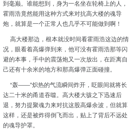
到毫巅。谁能想到，身为一名坐在轮椅上的人，
霍雨浩竟然能用这种方式来对抗高大楼的魂导
炮，就算是一个正常人也几乎不可能做到啊！
高大楼那边，根本就没时间看霍雨浩这边的情
况，眼看着高爆弹到来，他可没有霍雨浩那等闪
避的本事，手中的震荡炮又一次放出，在距离自
己还有十余米的地方和那高爆弹正面碰撞。
“轰——”炽热的气流瞬间炸开，眨眼间就将长
达二十米的甬道吞噬。高大楼大骇之下迅速后
退，努力提聚魂力来对抗这股高爆余波，但就算
这样，还是被炸得倒飞而出，贴上了背后不远处
的魂导护罩。