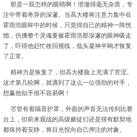
那是一双怎样的眼睛啊！澄澈得毫无杂质，专
注中带着奇异的深邃。当高大楼将注意力集中在
霍雨浩眼眸中的时候，只觉得自己的精神一阵恍
惚，仿佛整个灵魂要被霍雨浩那深邃的眼神吸走
了，吓得他赶忙收回视线，低头凝神半晌才恢复
了正常。
精神力是恢复了，但高大楼脸上充满了苦涩。
这才第几轮啊，就遇到了这么一位强劲的对手，
想赢他似乎很不容易啊！
尽管有着隔音护罩，外面的声音无法传到比赛
台上，但前来观战的高级赌徒们还是很有默契地
都保持着安静，将目光投向自己押注的对象。