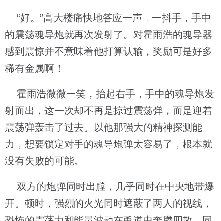
“好。”高大楼痛快地答应一声，一抖手，手中
的震荡魂导炮就再次发射了。对霍雨浩的魂导器
感到震惊并不意味着他打算认输，奖励可是好多
稀有金属啊！
霍雨浩微微一笑，抬起右手，手中的魂导炮发
射而出，这一次却不再是掠过震荡弹，而是迎着
震荡弹轰击了过去。以他那强大的精神探测能
力，想要锁定对手的魂导炮弹太容易了，根本就
没有失败的可能。
双方的炮弹同时出膛，几乎同时在中央地带爆
开。顿时，强烈的火光同时遮蔽了两人的视线，
恐怖的震荡力和能量波动在甬道中奔腾四散，同