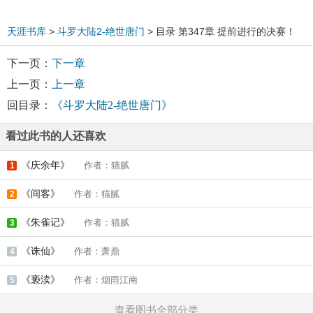
天涯书库
>
斗罗大陆2-绝世唐门
> 目录 第347章 提前进行的决赛！
下一页：
下一章
上一页：
上一章
回目录：
《斗罗大陆2-绝世唐门》
看过此书的人还喜欢
《庆余年》
作者：猫腻
1
《间客》
作者：猫腻
2
《朱雀记》
作者：猫腻
3
《诛仙》
作者：萧鼎
4
《亵渎》
作者：烟雨江南
5
查看图书全部分类