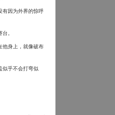
没有因为外界的惊呼
赛台。
在他身上，就像破布
盖似乎不会打弯似