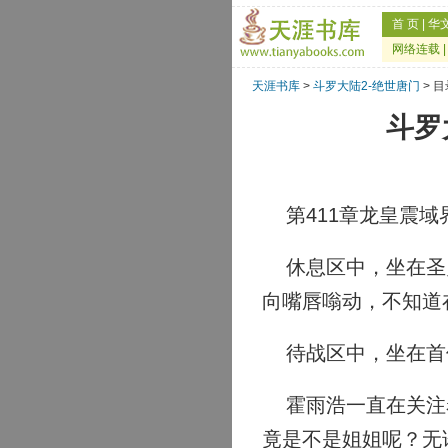
首 页
|
华
网络连载
天涯书库
>
斗罗大陆2-绝世唐门
> 目
斗罗
第411章龙皇震域
休息区中，坐在圣灵
向嘴唇嗡动，不知道
待战区中，坐在首
霍雨浩一直在关注着
竟是不是姐姐呢？无