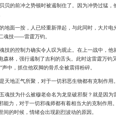
贝的前冲之势顿时被遏制住了。因为冲势过猛，
。
地面一按，人已经重新弹起，与此同时，大片电
二魂技——雷霆万钧。
技的控制力确实令人叹为观止。在上一战中，他
电森林，强行遏制了吉利的舌头。此时这雷霆万钧
啪”声中，抓住他双脚的骨爪全被震得粉碎。
是天地正气所聚，对于一切邪恶生物都有克制作用
魂技为什么被穆老命名为龙皇破邪裂？就是因为
邪能力，对于一切邪魂师都有着相当大的克制作用
世间的时候，情绪会出现剧烈波动的原因。