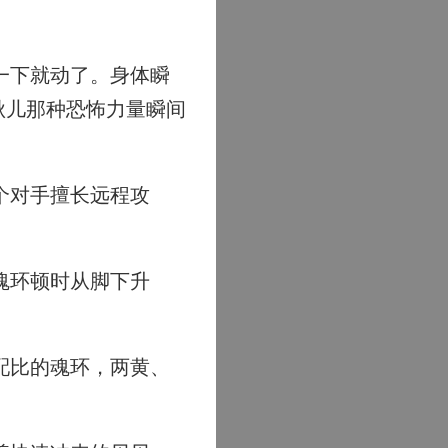
。
一下就动了。身体瞬
秋儿那种恐怖力量瞬间
个对手擅长远程攻
魂环顿时从脚下升
配比的魂环，两黄、