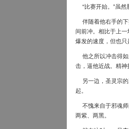
“比赛开始。”虽然
伴随着他右手的下挥
间前冲。相比于上一
爆发的速度，但也只
他之所以冲击得如此
击，逼他近战。精神
另一边，圣灵宗的王
起。
不愧来自于邪魂师的
两紫、两黑。