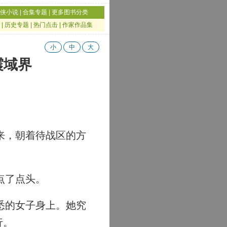
侠小说
|
合集专题
|
更多图书分类
|
历史专题
|
热门点击
|
作家作品集
小
中
大
震域界
来，朝着待战区的方
点了点头。
悉的女子身上。她究
行。