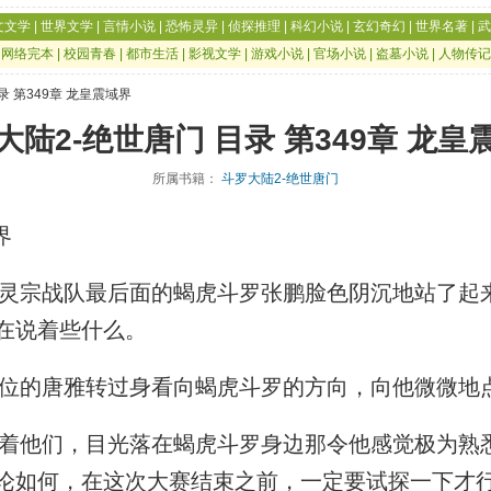
文文学
|
世界文学
|
言情小说
|
恐怖灵异
|
侦探推理
|
科幻小说
|
玄幻奇幻
|
世界名著
|
武
|
网络完本
|
校园青春
|
都市生活
|
影视文学
|
游戏小说
|
官场小说
|
盗墓小说
|
人物传记
录 第349章 龙皇震域界
大陆2-绝世唐门 目录 第349章 龙皇
所属书籍：
斗罗大陆2-绝世唐门
界
宗战队最后面的蝎虎斗罗张鹏脸色阴沉地站了起
在说着些什么。
位的唐雅转过身看向蝎虎斗罗的方向，向他微微地
他们，目光落在蝎虎斗罗身边那令他感觉极为熟
论如何，在这次大赛结束之前，一定要试探一下才