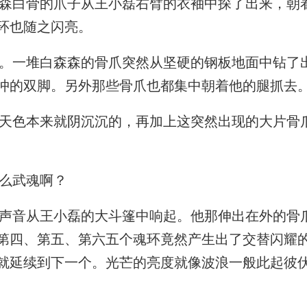
白骨的爪子从王小磊右臂的衣袖中探了出来，朝
环也随之闪亮。
一堆白森森的骨爪突然从坚硬的钢板地面中钻了
冲的双脚。另外那些骨爪也都集中朝着他的腿抓去
色本来就阴沉沉的，再加上这突然出现的大片骨
么武魂啊？
音从王小磊的大斗篷中响起。他那伸出在外的骨
第四、第五、第六五个魂环竟然产生出了交替闪耀
就延续到下一个。光芒的亮度就像波浪一般此起彼