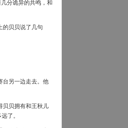
着几分诡异的共鸣，和
上的贝贝说了几句
赛台另一边走去。他
得贝贝拥有和王秋儿
多远了。