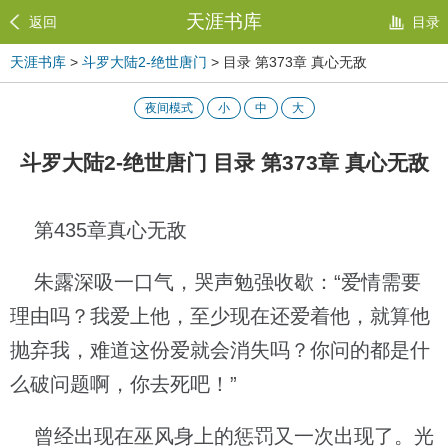
天涯书库
返回
目录
天涯书库
>
斗罗大陆2-绝世唐门
> 目录 第373章 真心无敌
夜间模式
小
中
大
斗罗大陆2-绝世唐门 目录 第373章 真心无敌
第435章真心无敌
朱露深吸一口气，哭声勉强收歇：“爱情需要
理由吗？我爱上他，至少现在还爱着他，就算他
抛弃我，难道这份爱就会消失吗？你问的都是什
么破问题啊，你去死吧！”
曾经出现在巫风身上的惩罚又一次出现了。光