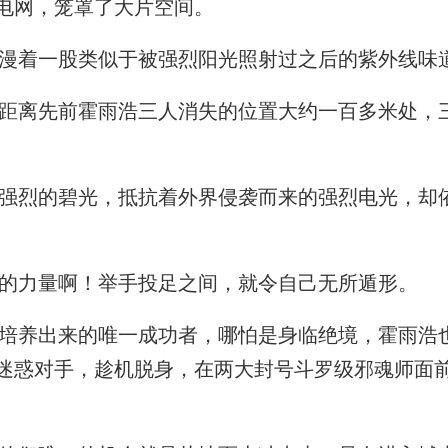
电网，笼罩了大片空间。
漫着一股类似于被强烈阳光照射过之后的紫外线味
离先前霍雨浩三人消失的位置大约一百多米处，
烈的碧光，抵抗着外界侵袭而来的强烈电光，却
的力量啊！举手投足之间，就令自己无所遁形。
养出来的唯一成功者，哪怕是身临绝境，霍雨浩
迷惑对手，趁机脱身，在两大封号斗罗级邪魂师面