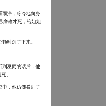
霍雨浩，冷冷地向身
尽磨难才死，给姐姐
心顿时沉了下来。
听到巫雨的话后，他
是死。
空中，他仿佛看到了