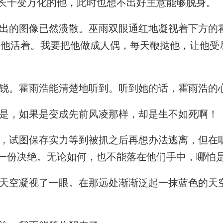
长千变万化的他，此时也想不出好主意能够脱身。
的图像已然溃散。巫雨双眼通红地凝视着下方的
要他活着。我要把他做成人偶，每天鞭挞他，让他受
。霍雨浩能清楚地听到。听到她的话，霍雨浩的
是，如果是变成先前风凌那样，却是生不如死啊！
试图保存实力等到被抓之后再想办法逃离，但在
一份决绝。无论如何，也不能落在他们手中，哪怕
空凝视了一眼。在那远处渐渐泛起一抹蓝色的天