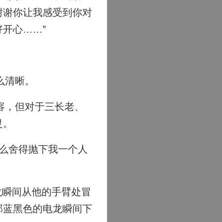
谢谢你让我感受到你对
开心……”
么清晰。
容，但对于三长老、
灵。
么舍得抛下我一个人
龙瞬间从他的手臂处冒
那蓝黑色的电龙瞬间下