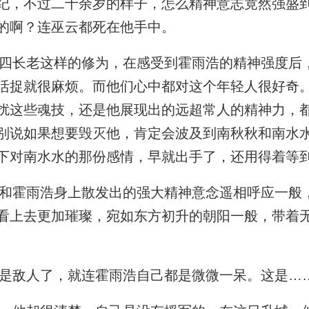
纪，不过二十余岁的样子，怎么精神意志竟然强盛
的啊？连巫云都死在他手中。
长老这样的修为，在感受到霍雨浩的精神强度后
活捉就很麻烦。而他们心中都对这个年轻人很好奇
扰这些魂技，还是他展现出的远超常人的精神力，
别说如果想要毁灭他，肯定会波及到南秋秋和南水
下对南水水的那份感情，早就出手了，还用得着等
霍雨浩身上散发出的强大精神意念遥相呼应一般
看上去更加璀璨，宛如东方初升的朝阳一般，带着
是敌人了，就连霍雨浩自己都是微微一呆。这是…