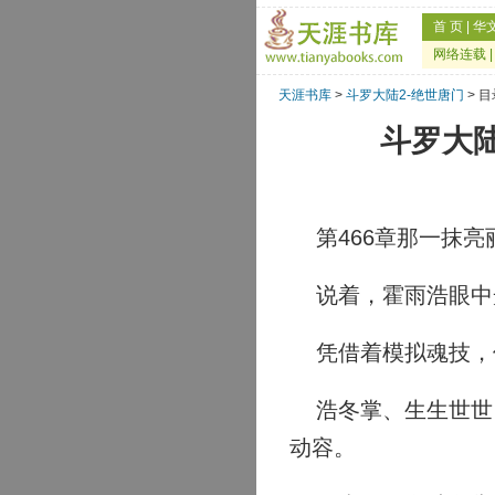
首 页
|
华
网络连载
天涯书库
>
斗罗大陆2-绝世唐门
> 
斗罗大陆
第466章那一抹亮
说着，霍雨浩眼中
凭借着模拟魂技，
浩冬掌、生生世世，
动容。