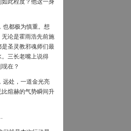
到如此程度？他这一身
，也都极为慎重。想
。无论是霍雨浩先前施
都是圣灵教邪魂师们最
水。三长老嘴上说得
到现在？
，远处，一道金光亮
无比煊赫的气势瞬间升
…