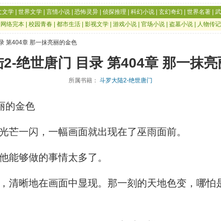
文文学
|
世界文学
|
言情小说
|
恐怖灵异
|
侦探推理
|
科幻小说
|
玄幻奇幻
|
世界名著
|
武
|
网络完本
|
校园青春
|
都市生活
|
影视文学
|
游戏小说
|
官场小说
|
盗墓小说
|
人物传记
目录 第404章 那一抹亮丽的金色
2-绝世唐门 目录 第404章 那一抹
所属书籍：
斗罗大陆2-绝世唐门
丽的金色
光芒一闪，一幅画面就出现在了巫雨面前。
他能够做的事情太多了。
清晰地在画面中显现。那一刻的天地色变，哪怕