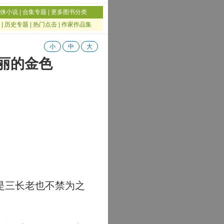
侠小说
|
合集专题
|
更多图书分类
|
历史专题
|
热门点击
|
作家作品集
小
中
大
亮丽的金色
是三长老也不禁为之