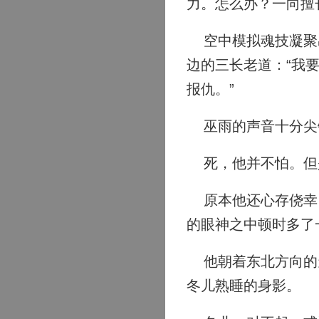
力。怎么办？一向擅
空中模拟魂技凝聚出
边的三长老道：“我
报仇。”
巫雨的声音十分尖锐
死，他并不怕。但
原本他还心存侥幸，
的眼神之中顿时多了
他朝着东北方向的天
冬儿熟睡的身影。