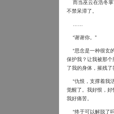
而当巫云在浩冬掌下
不禁呆滞了。
……
“谢谢你。”
“思念是一种很玄的
保护我？让我被那个
了我的身体，摧残了
“仇恨，支撑着我活
觉醒了。我好恨，好
我好痛苦。
“终于可以解脱了吗