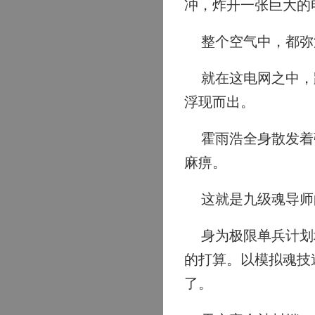
冲，炸开一张巨大的
整个空气中，都弥
就在这电网之中，距
浮现而出。
霍雨浩全身散发着强
麻痹。
这就是九级魂导师
身为极限单兵计划培
的打算。以模拟魂技
了。