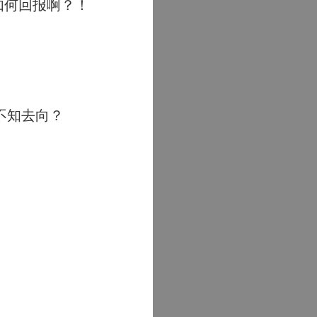
如何回报啊？！
不知去向？