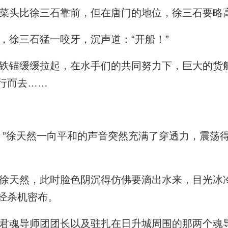
菜头比徐三石靠前，但在唐门的地位，徐三石要略
徐三石猛一咬牙，沉声道：“开船！”
锚缓缓拉起，在水手们的共同努力下，巨大的货
行而去……
”徐天然一向平和的声音突然充满了穿透力，震荡
天然，此时脸色阴沉得仿佛要滴出水来，目光冰
经杀机密布。
魂导师团团长以及驻扎在日升城周围的那两个魂