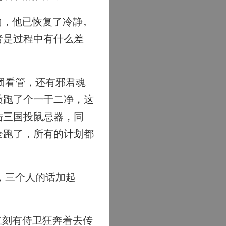
内，他已恢复了冷静。
者是过程中有什么差
团看管，还有邪君魂
质跑了个一干二净，这
陆三国投鼠忌器，同
全跑了，所有的计划都
，三个人的话加起
立刻有侍卫狂奔着去传