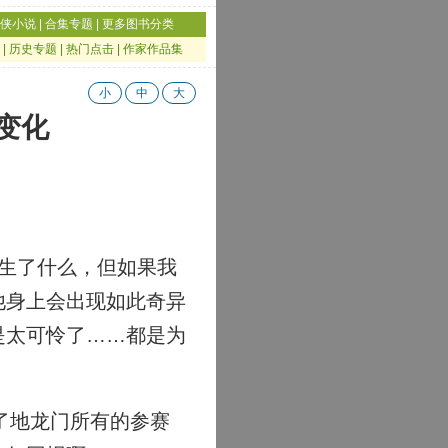
侠小说
|
合集专题
|
更多图书分类
|
历史专题
|
热门点击
|
作家作品集
小
中
大
方变化
生了什么，但如果我
他身上会出现如此奇异
是太可怜了……都是为
了地龙门所有的参赛