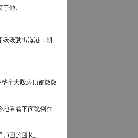
高于他。
船缓缓驶出海港，朝
得整个大殿房顶都微微
冷地看着下面跪倒在
导师团的团长。