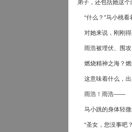
弟子，还包括她这个
“什么？”马小桃看
对她来说，刚刚得
雨浩被埋伏、围攻
燃烧精神之海？燃
这意味着什么，出
雨浩！雨浩——
马小跳的身体轻微
“圣女，您没事吧？