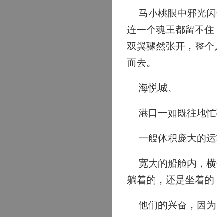
马小桃眼中邪光闪烁
连一个魂王都留不住
双翼骤然张开，整个
而去。
海悦城。
港口一如既往地忙
一艘体积庞大的运
宽大的船舱内，横七
躺着的，还是坐着的
他们的兴奋，因为