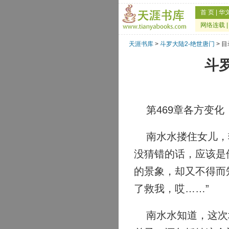
首 页
|
华
网络连载
天涯书库
>
斗罗大陆2-绝世唐门
> 目
斗罗
第469章各方变化
南水水搂住女儿，轻
没猜错的话，应该是
的景象，却又不得而
了救我，哎……”
南水水知道，这次地