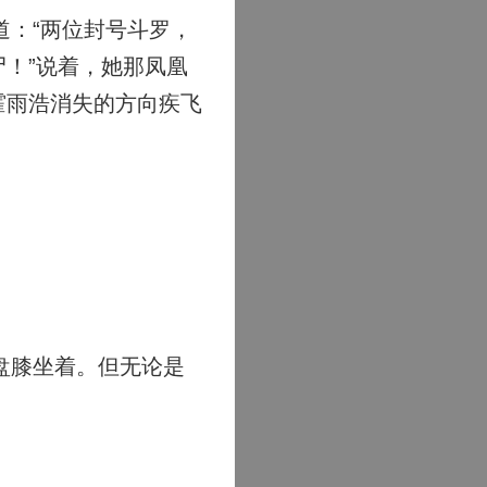
：“两位封号斗罗，
！”说着，她那凤凰
霍雨浩消失的方向疾飞
盘膝坐着。但无论是