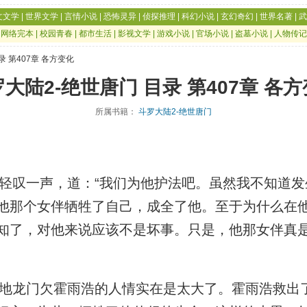
文文学
|
世界文学
|
言情小说
|
恐怖灵异
|
侦探推理
|
科幻小说
|
玄幻奇幻
|
世界名著
|
武
|
网络完本
|
校园青春
|
都市生活
|
影视文学
|
游戏小说
|
官场小说
|
盗墓小说
|
人物传记
录 第407章 各方变化
大陆2-绝世唐门 目录 第407章 各
所属书籍：
斗罗大陆2-绝世唐门
叹一声，道：“我们为他护法吧。虽然我不知道发
他那个女伴牺牲了自己，成全了他。至于为什么在
知了，对他来说应该不是坏事。只是，他那女伴真
龙门欠霍雨浩的人情实在是太大了。霍雨浩救出