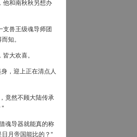
，他和南秋秋另想办
一支兽王级魂导师团
得而知。
，皆大欢喜。
起身，迎上正在清点人
，竟然不顾大陆传承
”
借魂导器就能真的称
日月帝国能比的？”