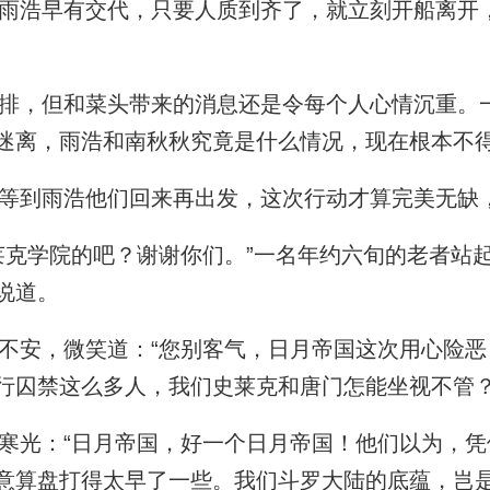
浩早有交代，只要人质到齐了，就立刻开船离开
，但和菜头带来的消息还是令每个人心情沉重。
迷离，雨浩和南秋秋究竟是什么情况，现在根本不
到雨浩他们回来再出发，这次行动才算完美无缺
克学院的吧？谢谢你们。”一名年约六旬的老者站
说道。
安，微笑道：“您别客气，日月帝国这次用心险恶
行囚禁这么多人，我们史莱克和唐门怎能坐视不管？
光：“日月帝国，好一个日月帝国！他们以为，凭
意算盘打得太早了一些。我们斗罗大陆的底蕴，岂是