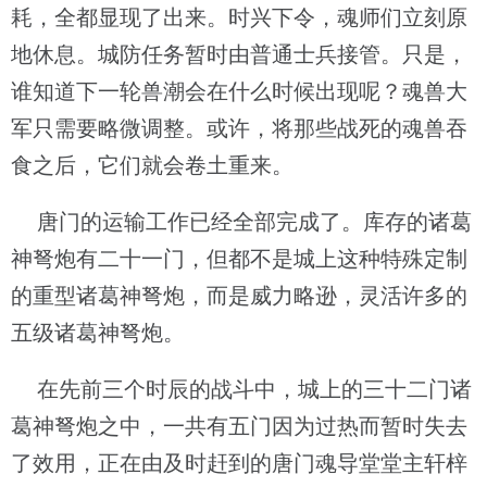
耗，全都显现了出来。时兴下令，魂师们立刻原
地休息。城防任务暂时由普通士兵接管。只是，
谁知道下一轮兽潮会在什么时候出现呢？魂兽大
军只需要略微调整。或许，将那些战死的魂兽吞
食之后，它们就会卷土重来。
唐门的运输工作已经全部完成了。库存的诸葛
神弩炮有二十一门，但都不是城上这种特殊定制
的重型诸葛神弩炮，而是威力略逊，灵活许多的
五级诸葛神弩炮。
在先前三个时辰的战斗中，城上的三十二门诸
葛神弩炮之中，一共有五门因为过热而暂时失去
了效用，正在由及时赶到的唐门魂导堂堂主轩梓