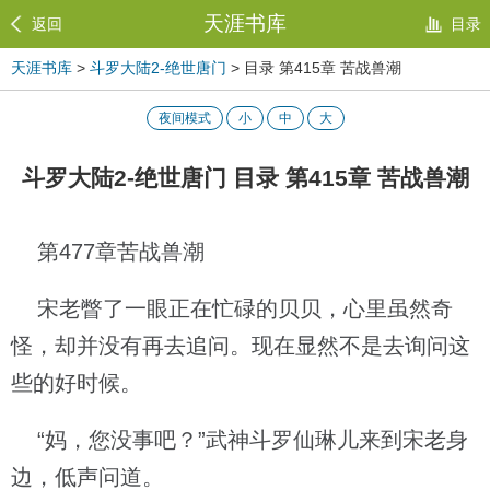
天涯书库
返回
目录
天涯书库
>
斗罗大陆2-绝世唐门
> 目录 第415章 苦战兽潮
夜间模式
小
中
大
斗罗大陆2-绝世唐门 目录 第415章 苦战兽潮
第477章苦战兽潮
宋老瞥了一眼正在忙碌的贝贝，心里虽然奇
怪，却并没有再去追问。现在显然不是去询问这
些的好时候。
“妈，您没事吧？”武神斗罗仙琳儿来到宋老身
边，低声问道。