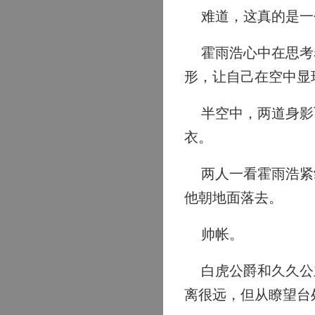
难道，这真的是一
霍雨浩心中在思考着
形，让自己在空中显
半空中，两道身影飞
衣。
两人一看霍雨浩紧皱
他朝地面落去。
帅帐。
白虎公爵和久久公主
离很远，但从瞭望台