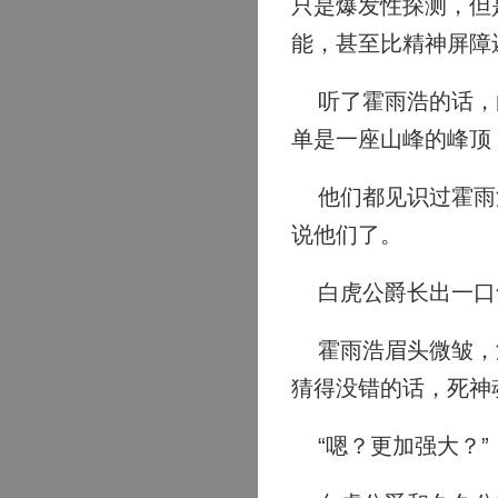
只是爆发性探测，但
能，甚至比精神屏障
听了霍雨浩的话，白
单是一座山峰的峰顶
他们都见识过霍雨浩
说他们了。
白虎公爵长出一口气
霍雨浩眉头微皱，沉
猜得没错的话，死神
“嗯？更加强大？”