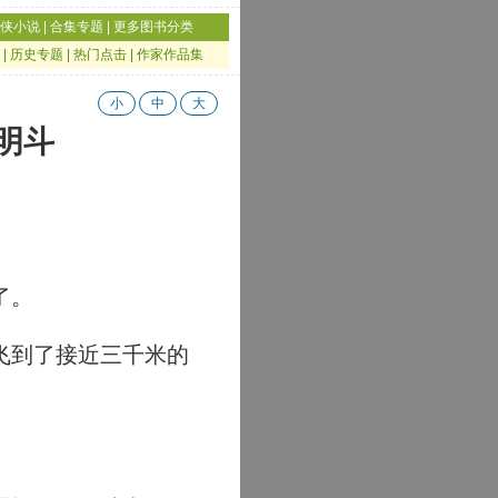
侠小说
|
合集专题
|
更多图书分类
|
历史专题
|
热门点击
|
作家作品集
小
中
大
闯明斗
了。
飞到了接近三千米的