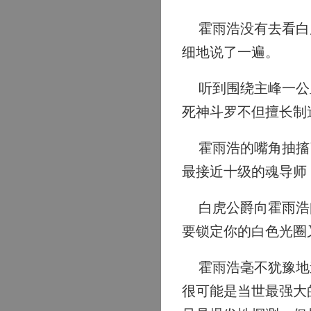
霍雨浩没有去看白虎
细地说了一遍。
听到围绕主峰一公里
死神斗罗不但擅长制
霍雨浩的嘴角抽搐了
最接近十级的魂导师
白虎公爵向霍雨浩问
要锁定你的白色光圈
霍雨浩毫不犹豫地道
很可能是当世最强大