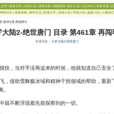
文文学
|
世界文学
|
言情小说
|
恐怖灵异
|
侦探推理
|
科幻小说
|
玄幻奇幻
|
世界名著
|
武
|
网络完本
|
校园青春
|
都市生活
|
影视文学
|
游戏小说
|
官场小说
|
盗墓小说
|
人物传记
录 第461章 再闯明斗
大陆2-绝世唐门 目录 第461章 再
所属书籍：
斗罗大陆2-绝世唐门
很快，当对手没再追来的时候，他就知道自己安全
，借助雪舞极冰域和精神干扰领域的帮助，重新
离。
中就不断浮现着先前探察到的一切。