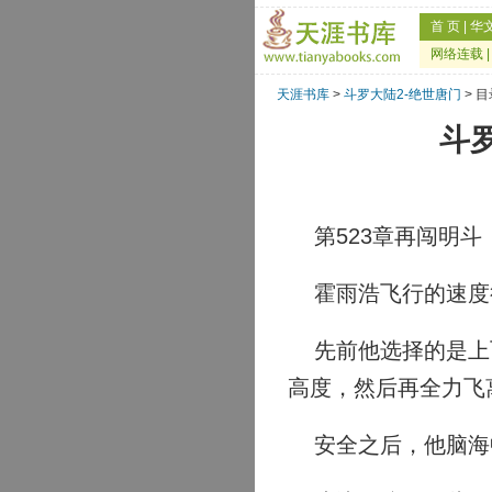
首 页
|
华
网络连载
天涯书库
>
斗罗大陆2-绝世唐门
> 目
斗罗
第523章再闯明斗
霍雨浩飞行的速度
先前他选择的是上飞
高度，然后再全力飞
安全之后，他脑海