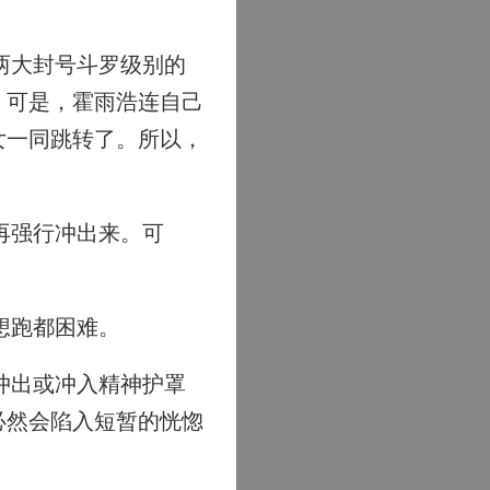
两大封号斗罗级别的
，可是，霍雨浩连自己
女一同跳转了。所以，
再强行冲出来。可
想跑都困难。
冲出或冲入精神护罩
必然会陷入短暂的恍惚