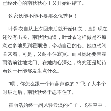
已经死心的南秋秋心里又开始纠结了。
这家伙能不能不要那么优秀啊！
叶骨衣自从上次回来后就开始闭关，直到现在
还没有出关。南秋秋知道，叶骨衣这样做是不愿
意过多地见到霍雨浩，牵动自己的心。她也想闭
关来着，可是，又耐不住寂寞。而且她还要带霍
雨浩前往地龙门。在她内心深处，终究还是期待
着这一行能够发生点什么。
“喂，你怎么跟一个闷葫芦似的？”飞了大半个
时辰之后，南秋秋终于忍不住了。
霍雨浩始终一副风轻云淡的样子，飞在空中，