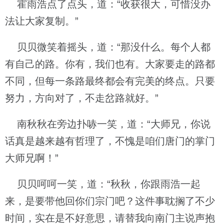
霍雨浩点了点头，道：“收获很大，可惜没办
法让大家复制。”
贝贝微笑着摇头，道：“那没什么。每个人都
有自己的路。你有，我们也有。大家要走的路都
不同，但每一条路最终都会有完美的终点。只要
努力，方向对了，不走岔路就好。”
南秋秋在旁边扑哧一笑，道：“大师兄，你说
话真是越来越有哲理了，不愧是咱们唐门的掌门
大师兄啊！”
贝贝呵呵一笑，道：“秋秋，你跟雨浩一起
来，是要带他回你们宗门吧？这件事耽搁了不少
时间，实在是不好意思，请替我向南门主说声抱