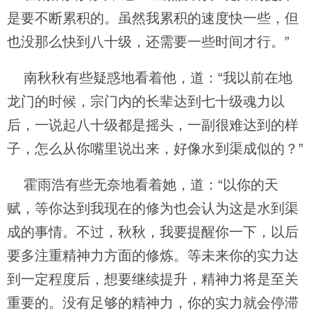
是要不断累积的。虽然我累积的速度快一些，但
也没那么快到八十级，还需要一些时间才行。”
南秋秋有些疑惑地看着他，道：“我以前在地
龙门的时候，宗门内的长辈达到七十级魂力以
后，一说起八十级都是摇头，一副很难达到的样
子，怎么从你嘴里说出来，好像水到渠成似的？”
霍雨浩有些无奈地看着她，道：“以你的天
赋，等你达到我现在的修为也会认为这是水到渠
成的事情。不过，秋秋，我要提醒你一下，以后
要多注重精神力方面的修炼。等未来你的实力达
到一定程度后，想要继续提升，精神力将是至关
重要的。没有足够的精神力，你的实力就会停滞