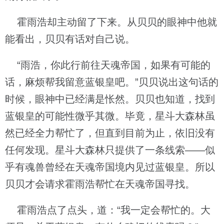
霍雨浩却主动留了下来。从贝贝的眼神中他就
能看出，贝贝有话对自己说。
“雨浩，你此行前往天魂帝国，如果有可能的
话，麻烦帮我留意蓝银皇吧。”贝贝说出这句话的
时候，眼神中已经满是怅然。贝贝也知道，找到
蓝银皇的可能性微乎其微。毕竟，星斗大森林虽
然已经全力帮忙了，但直到目前为止，依旧没有
任何发现。星斗大森林只提供了一条线索——似
乎有魂兽曾经在天魂帝国境内见过蓝银皇。所以
贝贝才会请求霍雨浩帮忙在天魂帝国寻找。
霍雨浩点了点头，道：“我一定会帮忙的。大