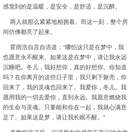
感觉到的是温暖，是安全，是舒适，是沉醉。
两人就那么紧紧地相拥着。而这一刻，整个房
间仿佛都亮了起来。
霍雨浩自言自语道：“哪怕这只是在梦中，我
也愿意永不醒来。如果这是在梦中，请让我永远
沉睡吧。冬儿，我好想你，真的好想你。你知道
吗？在你离开的这些日子里，我只剩下躯壳，你
回来了，我的灵魂也回来了。我爱你，冬儿。我
愿用我的一切去爱你，直到永远。我愿意燃烧我
的生命与灵魂。只要能和你在一起，我就心满意
足了。如果这是梦，请让我长眠不醒。”