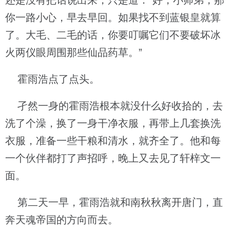
还是没有把话说出来，只是道：“好，小师弟，那
你一路小心，早去早回。如果找不到蓝银皇就算
了。大毛、二毛的话，你要叮嘱它们不要破坏冰
火两仪眼周围那些仙品药草。”
霍雨浩点了点头。
孑然一身的霍雨浩根本就没什么好收拾的，去
洗了个澡，换了一身干净衣服，再带上几套换洗
衣服，准备一些干粮和清水，就齐全了。他和每
一个伙伴都打了声招呼，晚上又去见了轩梓文一
面。
第二天一早，霍雨浩就和南秋秋离开唐门，直
奔天魂帝国的方向而去。