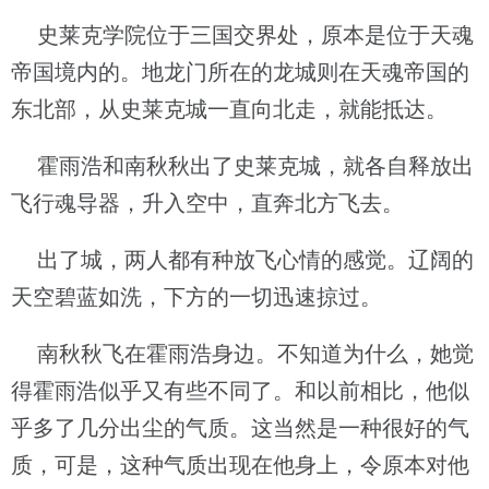
史莱克学院位于三国交界处，原本是位于天魂
帝国境内的。地龙门所在的龙城则在天魂帝国的
东北部，从史莱克城一直向北走，就能抵达。
霍雨浩和南秋秋出了史莱克城，就各自释放出
飞行魂导器，升入空中，直奔北方飞去。
出了城，两人都有种放飞心情的感觉。辽阔的
天空碧蓝如洗，下方的一切迅速掠过。
南秋秋飞在霍雨浩身边。不知道为什么，她觉
得霍雨浩似乎又有些不同了。和以前相比，他似
乎多了几分出尘的气质。这当然是一种很好的气
质，可是，这种气质出现在他身上，令原本对他