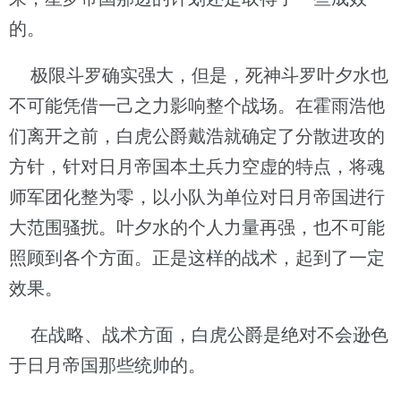
的。
极限斗罗确实强大，但是，死神斗罗叶夕水也
不可能凭借一己之力影响整个战场。在霍雨浩他
们离开之前，白虎公爵戴浩就确定了分散进攻的
方针，针对日月帝国本土兵力空虚的特点，将魂
师军团化整为零，以小队为单位对日月帝国进行
大范围骚扰。叶夕水的个人力量再强，也不可能
照顾到各个方面。正是这样的战术，起到了一定
效果。
在战略、战术方面，白虎公爵是绝对不会逊色
于日月帝国那些统帅的。