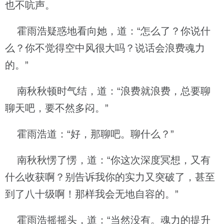
也不吭声。
霍雨浩疑惑地看向她，道：“怎么了？你说什
么？你不觉得空中风很大吗？说话会浪费魂力
的。”
南秋秋顿时气结，道：“浪费就浪费，总要聊
聊天吧，要不然多闷。”
霍雨浩道：“好，那聊吧。聊什么？”
南秋秋愣了愣，道：“你这次深度冥想，又有
什么收获啊？别告诉我你的实力又突破了，甚至
到了八十级啊！那样我会无地自容的。”
霍雨浩摇摇头，道：“当然没有。魂力的提升