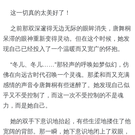
这一切真的太美好了！
之前那双深邃得无边无际的眼眸消失，唐舞桐
呆滞的眼神重新变得灵动。但在这个时候，她发
现自己已经投入了一个温暖而又宽广的怀抱。
“冬儿、冬儿……”那轻声的呼唤如梦似幻，仿
佛在向远古时代召唤一个灵魂。那柔和而又充满
感情的声音令唐舞桐有些迷醉了。她发现自己似
乎又不受控制了，而这一次不受控制的不是魂
力，而是她自己。
她的双手下意识地抬起，有些生涩地搂住了他
宽阔的背部。那一瞬，她下意识地闭上了双眼，