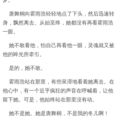
梦。”
唐舞桐向霍雨浩轻轻地点了下头，然后迅速转
身，飘然离去。从始至终，她都没有再看霍雨浩
一眼。
她不敢看他，怕自己再看他一眼，灵魂就又被
他的眸光所牵引。
是的，她不敢。
霍雨浩站在那里，有些呆滞地看着她离去。在
他心中，有一个近乎疯狂的声音在呼喊着，让他
留下她。可是，他始终站在那里没有动。
她不是她。她是唐舞桐，不是我的冬儿啊！