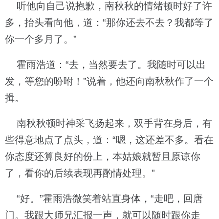
听他向自己说抱歉，南秋秋的情绪顿时好了许
多，抬头看向他，道：“那你还去不去？我都等了
你一个多月了。”
霍雨浩道：“去，当然要去了。我随时可以出
发，等您的吩咐！”说着，他还向南秋秋作了一个
揖。
南秋秋顿时神采飞扬起来，双手背在身后，有
些得意地点了点头，道：“嗯，这还差不多。看在
你态度还算良好的份上，本姑娘就暂且原谅你
了，看你的后续表现再酌情处理。”
“好。”霍雨浩微笑着站直身体，“走吧，回唐
门。我跟大师兄汇报一声，就可以随时跟你走