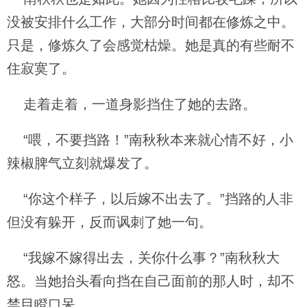
没被安排什么工作，大部分时间都在修炼之中。
只是，修炼久了会感觉枯燥。她是真的有些耐不
住寂寞了。
走着走着，一道身影挡住了她的去路。
“喂，不要挡路！”南秋秋本来就心情不好，小
辣椒脾气立刻就爆发了。
“你这个样子，以后嫁不出去了。”挡路的人非
但没有躲开，反而讽刺了她一句。
“我嫁不嫁得出去，关你什么事？”南秋秋大
怒。当她抬头看向挡在自己面前的那人时，却不
禁目瞪口呆。