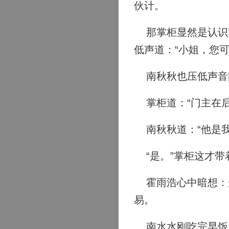
伙计。
那掌柜显然是认识南
低声道：“小姐，您可
南秋秋也压低声音问
掌柜道：“门主在后
南秋秋道：“他是我
“是。”掌柜这才带
霍雨浩心中暗想：这
易。
南水水刚吃完早饭，