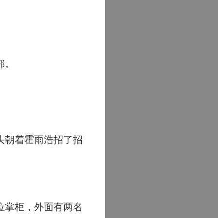
部。
。
头朝着霍雨浩招了招
位掌柜，外面有两名