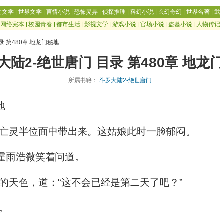
文文学
|
世界文学
|
言情小说
|
恐怖灵异
|
侦探推理
|
科幻小说
|
玄幻奇幻
|
世界名著
|
武
|
网络完本
|
校园青春
|
都市生活
|
影视文学
|
游戏小说
|
官场小说
|
盗墓小说
|
人物传记
录 第480章 地龙门秘地
大陆2-绝世唐门 目录 第480章 地龙
所属书籍：
斗罗大陆2-绝世唐门
地
亡灵半位面中带出来。这姑娘此时一脸郁闷。
霍雨浩微笑着问道。
天色，道：“这不会已经是第二天了吧？”
。