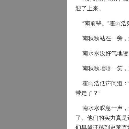
迎了上来。
“南前辈。”霍雨浩
南秋秋站在一旁，道
南水水没好气地瞪了
南秋秋嘻嘻一笑，
霍雨浩低声问道：“
带走了？”
南水水叹息一声，道
了。他们的实力真是
们早就迁移到史莱克