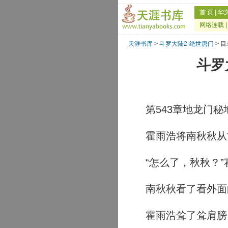
首 页
|
华
网络连载
天涯书库
>
斗罗大陆2-绝世唐门
> 目
斗罗
第543章地龙门秘
霍雨浩将南秋秋从
“怎么了，秋秋？”
南秋秋看了看外面的
霍雨浩耸了耸肩膀