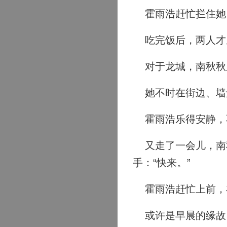
霍雨浩赶忙拦住她
吃完饭后，两人才
对于龙城，南秋秋
她不时在街边、墙
霍雨浩乐得安静，
又走了一会儿，南秋
手：“快来。”
霍雨浩赶忙上前，
或许是早晨的缘故，