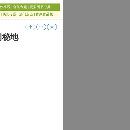
侠小说
|
合集专题
|
更多图书分类
|
历史专题
|
热门点击
|
作家作品集
小
中
大
门秘地