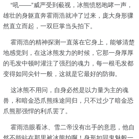
“吼——”威严受到藐视，冰熊愤怒咆哮一声，
雄壮的身躯直奔霍雨浩就冲了过来，庞大身形骤
然直立而起，一双巨掌当头拍下。
霍雨浩的精神探测一直落在它身上，能够清楚
地感觉到，在这冰熊发力的时候，它那一身厚厚
的毛发中顿时灌注了强烈的魂力，每一根毛发都
变得如同尖针一般，这就是它最好的防御。
这冰熊不用问，自身必然是以力量为主的魂
兽，和暗金恐爪熊殊途同归，只不过少了暗金恐
爪熊那强悍的利爪罢了。
霍雨浩眼看冰、雪二帝没有出手的意思，他自
然不能站在那里被冰熊拍啊！身形如同鬼魅般一