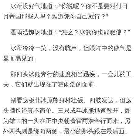
冰帝没好气地道：“你说呢？你不是要对付日
月帝国那些人吗？难道凭你自己就行？”
霍雨浩惊讶地道：“怎么？冰熊你也能驱使？”
冰帝冷冷一笑，没有吭声，但眼眸中的傲气是
显而易见的。
那四头冰熊奔行的速度相当迅疾，一会儿的工
夫，它们就出现在了霍雨浩的面前。
别看这极北冰原熊身材壮硕、四肢发达，但这
头脑也还真不简单。三只成年冰熊迅速散开，最
为雄壮的一头在正中央朝着霍雨浩奔行而来，另
外两头则是绕向两侧，最小的那头跟在最后面。