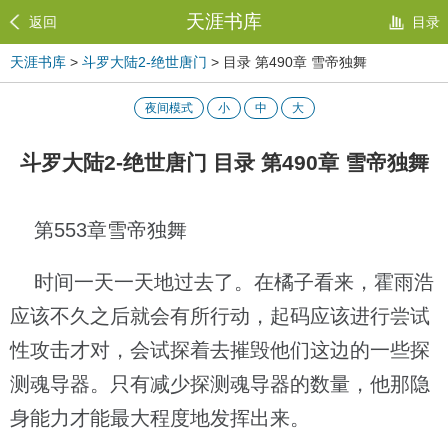
天涯书库
返回
目录
天涯书库
>
斗罗大陆2-绝世唐门
> 目录 第490章 雪帝独舞
夜间模式
小
中
大
斗罗大陆2-绝世唐门 目录 第490章 雪帝独舞
第553章雪帝独舞
时间一天一天地过去了。在橘子看来，霍雨浩
应该不久之后就会有所行动，起码应该进行尝试
性攻击才对，会试探着去摧毁他们这边的一些探
测魂导器。只有减少探测魂导器的数量，他那隐
身能力才能最大程度地发挥出来。