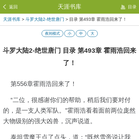
天涯书库
返回
目录
天涯书库
>
斗罗大陆2-绝世唐门
> 目录 第493章 霍雨浩回来了！
夜间模式
小
中
大
斗罗大陆2-绝世唐门 目录 第493章 霍雨浩回来
了！
第556章霍雨浩回来了！
“二位，很感谢你们的帮助，稍后我们要对付
的，是一支人类军队。”霍雨浩看着面前两位庞然
大物级别的强大凶兽，沉声说道。
泰坦雪魔王点了点头，道：“既然雪帝说让我