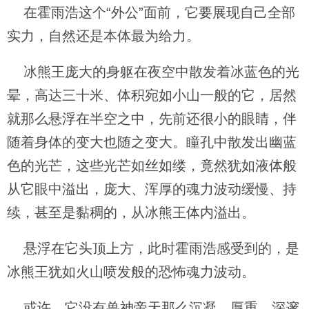
在霍雨浩这个“外公”面前，它要展现自己全部
实力，自然还是本体最为给力。
冰熊王庞大的身躯在夜空中散发着冰蓝色的光
晕，高达三十米、体积宛如小山一般的它，居然
就那么悬浮在半空之中，先前还很小的眼睛，伴
随着身体的变大也随之变大。瞳孔中散发出幽蓝
色的光芒，这些光芒如丝如缕，竟然犹如液体般
从它眼中溢出，庞大、浑厚的魂力波动缓慢、持
续，甚至是黏稠的，从冰熊王体内溢出。
悬浮在它头顶上方，此时霍雨浩感受到的，是
冰熊王犹如火山喷发般的恐怖魂力波动。
或许，它没有兽神帝天那么沉凝、厚重，深邃