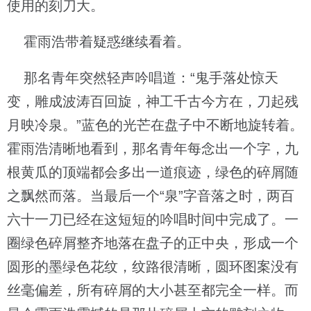
使用的刻刀大。
霍雨浩带着疑惑继续看着。
那名青年突然轻声吟唱道：“鬼手落处惊天
变，雕成波涛百回旋，神工千古今方在，刀起残
月映冷泉。”蓝色的光芒在盘子中不断地旋转着。
霍雨浩清晰地看到，那名青年每念出一个字，九
根黄瓜的顶端都会多出一道痕迹，绿色的碎屑随
之飘然而落。当最后一个“泉”字音落之时，两百
六十一刀已经在这短短的吟唱时间中完成了。一
圈绿色碎屑整齐地落在盘子的正中央，形成一个
圆形的墨绿色花纹，纹路很清晰，圆环图案没有
丝毫偏差，所有碎屑的大小甚至都完全一样。而