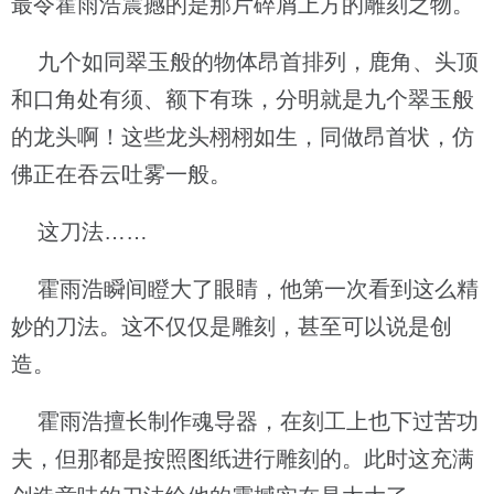
最令霍雨浩震撼的是那片碎屑上方的雕刻之物。
九个如同翠玉般的物体昂首排列，鹿角、头顶
和口角处有须、额下有珠，分明就是九个翠玉般
的龙头啊！这些龙头栩栩如生，同做昂首状，仿
佛正在吞云吐雾一般。
这刀法……
霍雨浩瞬间瞪大了眼睛，他第一次看到这么精
妙的刀法。这不仅仅是雕刻，甚至可以说是创
造。
霍雨浩擅长制作魂导器，在刻工上也下过苦功
夫，但那都是按照图纸进行雕刻的。此时这充满