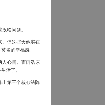
。
就没啥问题。
来。但这些天他实在
种莫名的幸福感。
两人心间。霍雨浩原
种生活了。
作出第三个核心法阵