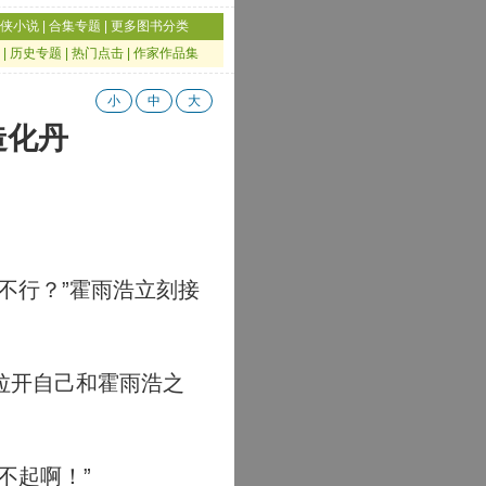
侠小说
|
合集专题
|
更多图书分类
|
历史专题
|
热门点击
|
作家作品集
小
中
大
造化丹
不行？”霍雨浩立刻接
拉开自己和霍雨浩之
不起啊！”