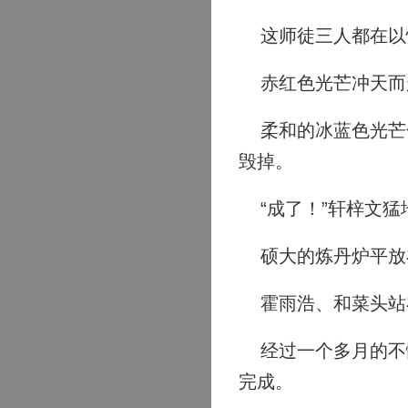
这师徒三人都在以
赤红色光芒冲天而
柔和的冰蓝色光芒化
毁掉。
“成了！”轩梓文猛
硕大的炼丹炉平放在
霍雨浩、和菜头站
经过一个多月的不懈
完成。