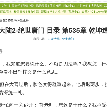
文文学
|
世界文学
|
言情小说
|
恐怖灵异
|
侦探推理
|
科幻小说
|
玄幻奇幻
|
世界名著
|
武
|
网络完本
|
校园青春
|
都市生活
|
影视文学
|
游戏小说
|
官场小说
|
盗墓小说
|
人物传记
录 第535章 乾坤造化丹
大陆2-绝世唐门 目录 第535章 乾坤
所属书籍：
斗罗大陆2-绝世唐门
丹
，我知道您要说什么。不就是刀法吗？我教您，行
会看不出轩梓文是什么意思。
在大喜过后，脸色变得凝重起来。他后退两步，
浩深施一礼。
忙向一旁跳开：“轩老师，您这是干什么？我承受