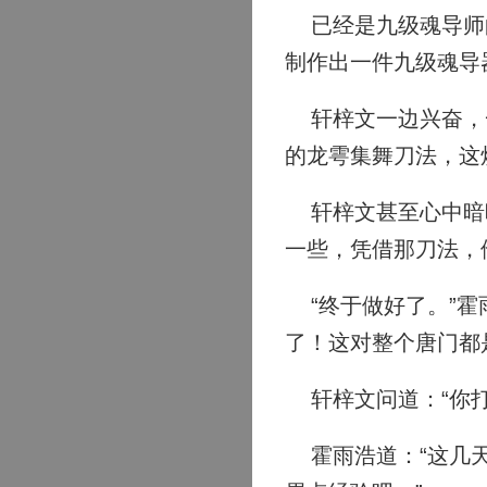
已经是九级魂导师的
制作出一件九级魂导
轩梓文一边兴奋，一
的龙雩集舞刀法，这
轩梓文甚至心中暗暗
一些，凭借那刀法，
“终于做好了。”霍
了！这对整个唐门都
轩梓文问道：“你打
霍雨浩道：“这几天