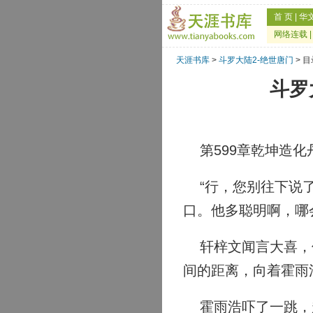
首 页
|
华
网络连载
天涯书库
>
斗罗大陆2-绝世唐门
> 目
斗罗
第599章乾坤造化
“行，您别往下说了
口。他多聪明啊，哪
轩梓文闻言大喜，但
间的距离，向着霍雨
霍雨浩吓了一跳，赶