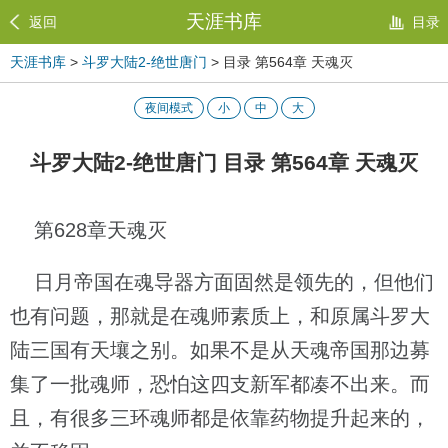
天涯书库
返回
目录
天涯书库
>
斗罗大陆2-绝世唐门
> 目录 第564章 天魂灭
夜间模式
小
中
大
斗罗大陆2-绝世唐门 目录 第564章 天魂灭
第628章天魂灭
日月帝国在魂导器方面固然是领先的，但他们
也有问题，那就是在魂师素质上，和原属斗罗大
陆三国有天壤之别。如果不是从天魂帝国那边募
集了一批魂师，恐怕这四支新军都凑不出来。而
且，有很多三环魂师都是依靠药物提升起来的，