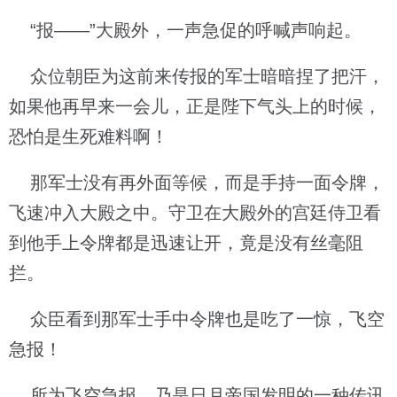
“报——”大殿外，一声急促的呼喊声响起。
众位朝臣为这前来传报的军士暗暗捏了把汗，
如果他再早来一会儿，正是陛下气头上的时候，
恐怕是生死难料啊！
那军士没有再外面等候，而是手持一面令牌，
飞速冲入大殿之中。守卫在大殿外的宫廷侍卫看
到他手上令牌都是迅速让开，竟是没有丝毫阻
拦。
众臣看到那军士手中令牌也是吃了一惊，飞空
急报！
所为飞空急报，乃是日月帝国发明的一种传讯