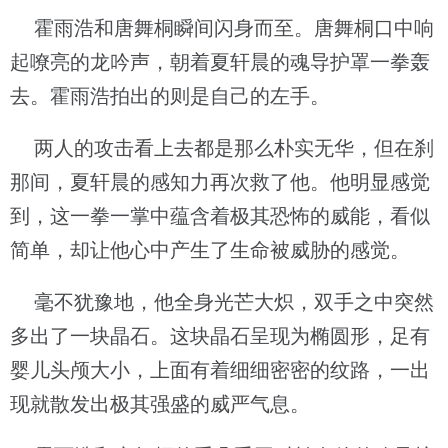
霍雨浩和唐舞桐瞬间闪身而至。唐舞桐口中响
起嘹亮的龙吟声，朝着夏轩晨的魂导护罩一拳轰
去。霍雨浩拍出的则是自己的左手。
两人的攻击看上去都是那么朴实无华，但在刹
那间，夏轩晨的感知力再次救了他。他明显感觉
到，这一拳一掌中蕴含着极其恐怖的威能，看似
简单，却让他心中产生了生命被威胁的感觉。
毫不犹豫地，他全身光芒大炽，双手之中突然
多出了一块晶石。这块晶石呈现为椭圆形，足有
婴儿头颅大小，上面有着细细密密的纹路，一出
现就散发出极其强盛的威严气息。