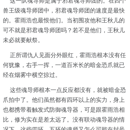
这一队魂导师是属于邪君魂导师团的。在四个
兽王级魂导师团中，邪君魂导师团的速度是最快
的。霍雨浩也最恨他们。当初围攻他和王秋儿的
可不就是邪君魂导师团吗？若不是他们，王秋儿
未必就要献祭。
正所谓仇人见面分外眼红，霍雨浩根本没有任
何犹豫，右手一挥，一道百米长的暗金恐爪就已
经在烟雾中横空掠过。
这些魂导师根本一点反应都没有，就被暗金恐
爪拍中了。他们虽然都有四环以上的实力，身上
也都携带着触发式防御魂导器，可是跟霍雨浩相
比，修为实在是差太远了。没有联动魂导器的情
况下，这些四环、五环的魂师又怎么可能在封号