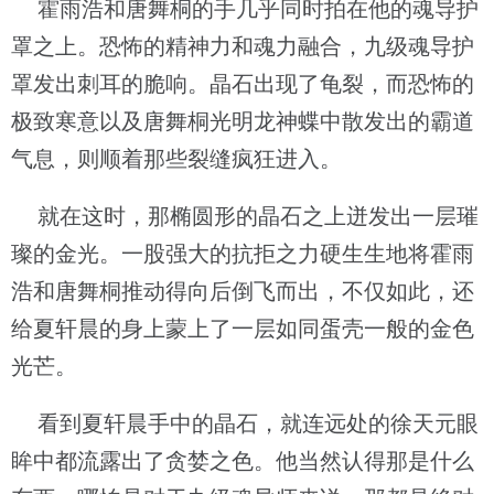
霍雨浩和唐舞桐的手几乎同时拍在他的魂导护
罩之上。恐怖的精神力和魂力融合，九级魂导护
罩发出刺耳的脆响。晶石出现了龟裂，而恐怖的
极致寒意以及唐舞桐光明龙神蝶中散发出的霸道
气息，则顺着那些裂缝疯狂进入。
就在这时，那椭圆形的晶石之上迸发出一层璀
璨的金光。一股强大的抗拒之力硬生生地将霍雨
浩和唐舞桐推动得向后倒飞而出，不仅如此，还
给夏轩晨的身上蒙上了一层如同蛋壳一般的金色
光芒。
看到夏轩晨手中的晶石，就连远处的徐天元眼
眸中都流露出了贪婪之色。他当然认得那是什么