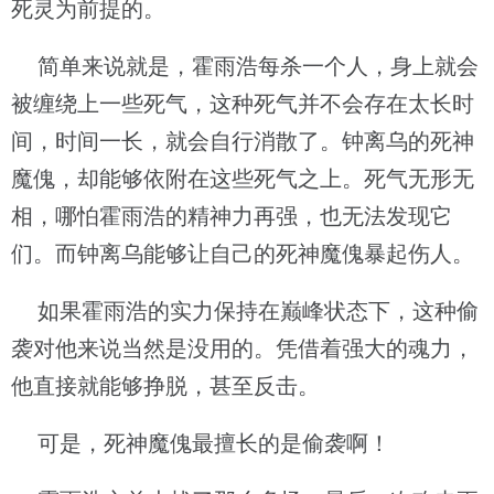
死灵为前提的。
简单来说就是，霍雨浩每杀一个人，身上就会
被缠绕上一些死气，这种死气并不会存在太长时
间，时间一长，就会自行消散了。钟离乌的死神
魔傀，却能够依附在这些死气之上。死气无形无
相，哪怕霍雨浩的精神力再强，也无法发现它
们。而钟离乌能够让自己的死神魔傀暴起伤人。
如果霍雨浩的实力保持在巅峰状态下，这种偷
袭对他来说当然是没用的。凭借着强大的魂力，
他直接就能够挣脱，甚至反击。
可是，死神魔傀最擅长的是偷袭啊！