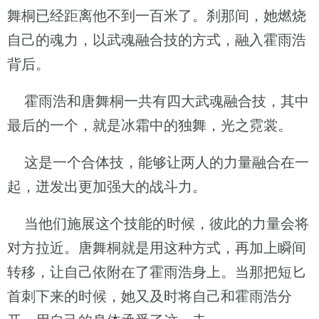
舞桐已经距离他不到一百米了。刹那间，她燃烧
自己的魂力，以武魂融合技的方式，融入霍雨浩
背后。
霍雨浩和唐舞桐一共有四大武魂融合技，其中
最后的一个，就是冰霜中的独舞，光之霓裳。
这是一个合体技，能够让两人的力量融合在一
起，迸发出更加强大的战斗力。
当他们施展这个技能的时候，彼此的力量会将
对方拉近。唐舞桐就是用这种方式，再加上瞬间
转移，让自己依附在了霍雨浩身上。当那把短匕
首刺下来的时候，她又及时将自己和霍雨浩分