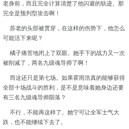
老身前，而且完全计算清楚了他闪避的轨迹。那
完全是预判型攻击啊！
苏老的头部被贯穿，在这样的伤势下，他怎么
可能活下来呢？
橘子痛苦地闭上了双眼。她手下的战力又一次
被削减了，两名九级魂导师了啊！
而这还只是第七场。如果霍雨浩真的能够获得
全部十场战斗的胜利，是不是意味着她身边还要
有三名九级魂导师陨落？
不行，不能再这样了。她宁可让全军士气大
跌，也不能继续下去了。