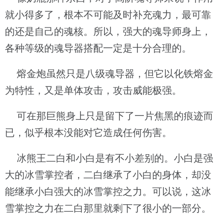
就小得多了，根本不可能及时补充魂力，最可靠
的还是自己的魂核。所以，强大的魂导师身上，
各种等级的魂导器搭配一定是十分合理的。
熔金炮虽然只是八级魂导器，但它以化铁熔金
为特性，又是单体攻击，攻击威能极强。
可在那巨熊身上只是留下了一片焦黑的痕迹而
已，似乎根本没能对它造成任何伤害。
冰熊王二白和小白是有不小差别的。小白是强
大的冰雪掌控者，二白继承了小白的身体，却没
能继承小白强大的冰雪掌控之力。可以说，这冰
雪掌控之力在二白那里就剩下了很小的一部分。