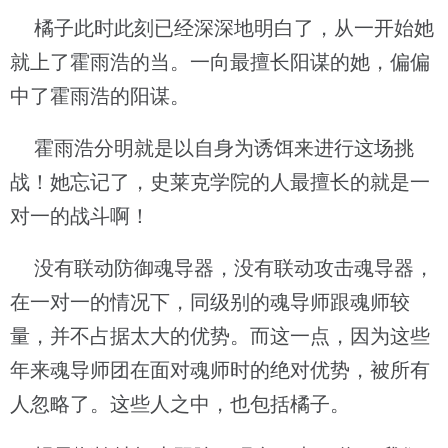
橘子此时此刻已经深深地明白了，从一开始她
就上了霍雨浩的当。一向最擅长阳谋的她，偏偏
中了霍雨浩的阳谋。
霍雨浩分明就是以自身为诱饵来进行这场挑
战！她忘记了，史莱克学院的人最擅长的就是一
对一的战斗啊！
没有联动防御魂导器，没有联动攻击魂导器，
在一对一的情况下，同级别的魂导师跟魂师较
量，并不占据太大的优势。而这一点，因为这些
年来魂导师团在面对魂师时的绝对优势，被所有
人忽略了。这些人之中，也包括橘子。