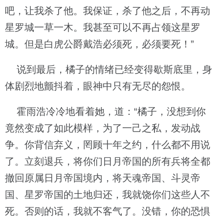
吧，让我杀了他。我保证，杀了他之后，不再动
星罗城一草一木。我甚至可以不再占领这星罗
城。但是白虎公爵戴浩必须死，必须要死！”
说到最后，橘子的情绪已经变得歇斯底里，身
体剧烈地颤抖着，眼神中只有无尽的怨恨。
霍雨浩冷冷地看着她，道：“橘子，没想到你
竟然变成了如此模样，为了一己之私，发动战
争。你背信弃义，罔顾十年之约，什么都不用说
了。立刻退兵，将你们日月帝国的所有兵将全都
撤回原属日月帝国境内，将天魂帝国、斗灵帝
国、星罗帝国的土地归还，我就饶你们这些人不
死。否则的话，我就不客气了。没错，你的恐惧