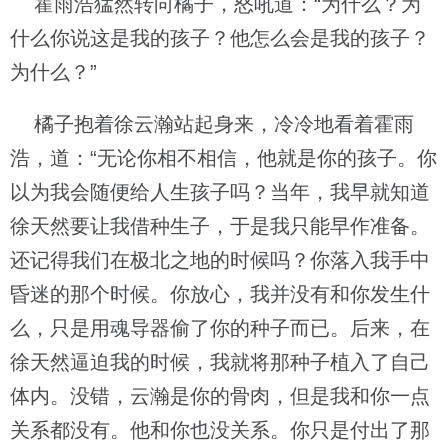
霍雨浩猛然转向橘子，怒吼道：“为什么？为
什么你说这是我的孩子？他怎么会是我的孩子？
为什么？”
橘子抱着徐云瀚站起身来，冷冷地看着霍雨
浩，道：“无论你相不相信，他就是你的孩子。你
以为我会随便给人生孩子吗？当年，我早就知道
徐天然要让我借种生子，于是我只能早作准备。
还记得我们在极北之地的时候吗？你落入我手中
昏迷的那个时候。你放心，我并没有和你发生什
么，只是用魂导器偷了你的种子而已。后来，在
徐天然逼迫我的时候，我就将那种子植入了自己
体内。没错，云瀚是你的骨肉，但是我和你一点
关系都没有。他和你也没关系。你只是付出了那