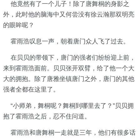
他竟然有了一个儿子！除了唐舞桐的身影之
外，此时他的脑海中又何尝没有徐云瀚那双明亮
的眼眸呢？
霍雨浩叹息一声，朝着唐门众人飞了过去。
在贝贝的带领下，唐门的强者们纷纷迎上前，
来到霍雨浩面前。贝贝张开双臂，给了他一个大
大的拥抱。除了唐雅坐镇唐门之外，唐门的其他
强者全都在这里了。
“小师弟，舞桐呢？舞桐到哪里去了？”贝贝拥
抱了霍雨浩之后，忍不住问道。
霍雨浩和唐舞桐一走就是三年，他们有很多话