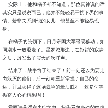
实际上，他和橘子都不知道，那位真神说的话
其实只是说说而已，他并不能轻易干扰下界的事
情。若非关系到他的女儿，他甚至不能轻易现
身。
在橘子的统领下，日月帝国大军缓缓移动，如
同潮水一般退走了。星罗城那边，在短暂的寂静
之后，爆发出了震天的欢呼声。
结束了，战争终于结束了！前一刻还以为要走
向毁灭的他们，后一刻却重新掌握了自己的命
运，并且获得了这场战争的最后胜利，这是何等
振奋人心的结果啊！
霍雨浩悬浮在半空之中，扭头看向身边的白虎