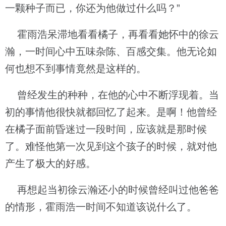
一颗种子而已，你还为他做过什么吗？”
霍雨浩呆滞地看看橘子，再看看她怀中的徐云
瀚，一时间心中五味杂陈、百感交集。他无论如
何也想不到事情竟然是这样的。
曾经发生的种种，在他的心中不断浮现着。当
初的事情他很快就都回忆了起来。是啊！他曾经
在橘子面前昏迷过一段时间，应该就是那时候
了。难怪他第一次见到这个孩子的时候，就对他
产生了极大的好感。
再想起当初徐云瀚还小的时候曾经叫过他爸爸
的情形，霍雨浩一时间不知道该说什么了。