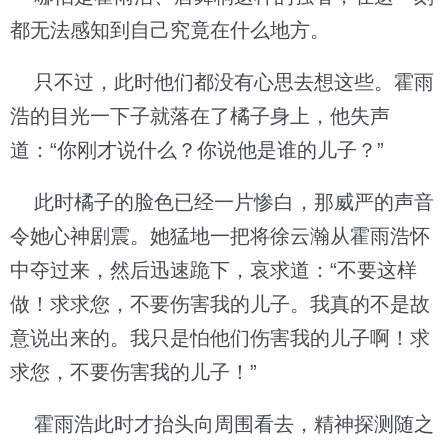
都无法感知到自己究竟在什么地方。
只不过，此时他们都没有心思去想这些。霍雨
浩的目光一下子就落在了橘子身上，他失声
道：“你刚才说什么？你说他是谁的儿子？”
此时橘子的脸色已经一片惨白，那威严的声音
令她心神剧震。她猛地一把将徐云瀚从霍雨浩怀
中夺过来，然后迅速跪下，哀求道：“不要这样
做！求求您，不要伤害我的儿子。我真的不是故
意说出来的。我只是怕他们伤害我的儿子啊！求
求您，不要伤害我的儿子！”
霍雨浩此时才抬头向周围看去，精神探测随之