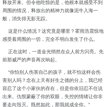
释放开来。但令他吃惊的是，他根本就感受不到
周围的情况，释放出的精神力就像泥牛入海一
般，消失得无影无踪。
这是什么情况？这究竟是哪里？霍雨浩震惊地
感受着周围的一切，完全不明白发生了什么。
正在这时，一道金光悄然在众人前方闪亮。先
前那威严的声音再次响起。
“你怕别人伤害自己的孩子，就不怕这样会伤
害别人吗？念在上天有好生之德的分上，我已经
容忍了这个小家伙的存在，但是你依旧忍不住说
出来。仇恨蒙蔽了你的双眼，失控的情绪让你非
要走向毁灭。既然如此，那我就成全你。”