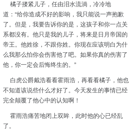
橘子搂紧儿子，任由泪水流淌，冷冷地
道：“给你造成不好的影响，我只能说一声抱歉
了。但是，我要告诉你的是，这孩子和你一点关
系都没有。他只是我的儿子，将来是日月帝国的
帝王。他姓徐，不跟你姓。你现在应该明白为什
么我那么怕你会伤害他了吧。如果你真的伤害了
他，你一定会后悔终生的。”
白虎公爵戴浩看看霍雨浩，再看看橘子，他也
不知道该说些什么才好了。今天发生的事情已经
完全颠覆了他心中的认知啊！
霍雨浩痛苦地闭上双眸，此时他的心已经乱
了。