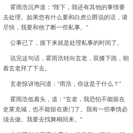
霍雨浩沉声道：“陛下，我还有其他的事情要
去处理。如果您有什么要和白虎公爵说的话，请
尽快，我要和他了断一些私事。”
公事已了，接下来就是处理私事的时间了。
说完这句话，霍雨浩转向玄老，双膝下跪，朝
着玄老拜了下去。
玄老惊讶地问道：“雨浩，你这是干什么？”
霍雨浩低着头，道：“玄老，我恐怕不能留在
史莱克城，也不能留在唐门了。我有一些事情必
须去做。我要去找舞桐回来。”