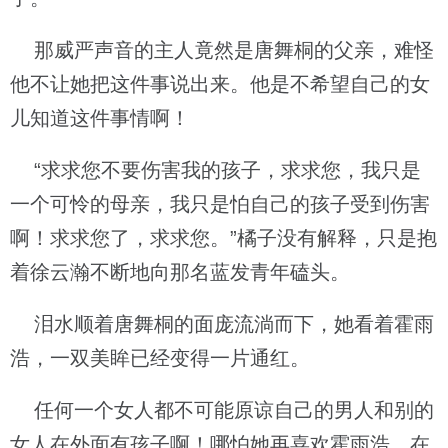
那威严声音的主人竟然是唐舞桐的父亲，难怪
他不让她把这件事说出来。他是不希望自己的女
儿知道这件事情啊！
“求求您不要伤害我的孩子，求求您，我只是
一个可怜的母亲，我只是怕自己的孩子受到伤害
啊！求求您了，求求您。”橘子没有解释，只是抱
着徐云瀚不断地向那名蓝发青年磕头。
泪水顺着唐舞桐的面庞流淌而下，她看着霍雨
浩，一双美眸已经变得一片通红。
任何一个女人都不可能原谅自己的男人和别的
女人在外面有孩子啊！哪怕她再喜欢霍雨浩，在