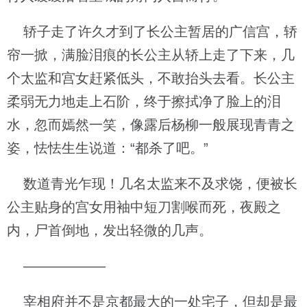
轿子走了许久才到了长公主暂居的广信宫，轿
帘一掀，满脸泪痕的长公主从轿上走了下来，几
个太监和宫女赶紧低头，不敢抬头去看。长公主
柔弱无力地走上石阶，终于擦拭净了脸上的泪
水，忽而嫣然一笑，像露后杨柳一般展现青青之
姿，怯怯生生说道：“都杀了吧。”
数道青光乍现！几名太监来不及求饶，便被长
公主贴身的宫女用袖中短刀割喉而死，夜殿之
内，尸首倒地，发出轻微的几声。
——————
宰相府并不是京都最大的一处宅子，但却是最