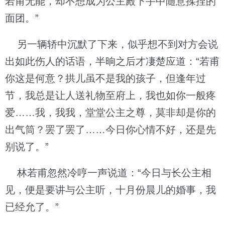
若甫无能，却不想成为公主殿下手中随意揉捏的
面团。”
另一辆轿中沉默了下来，似乎想不到对方会说
出如此伤人的话语，半晌之后才凄楚应道：“若甫
你这是何意？拱儿虽不是我的孩子，但逢年过
节，我总是让人送礼物至府上，我也如你一般疼
爱……我，我我，堂堂公主之尊，莫非却是你的
出气筒？罢了罢了……今日你心情不好，还是先
别说了。”
林若甫忽然冷哼一声说道：“今日与长公主相
见，便是要讲与公主听，十月份晨儿的婚事，我
已经允了。”