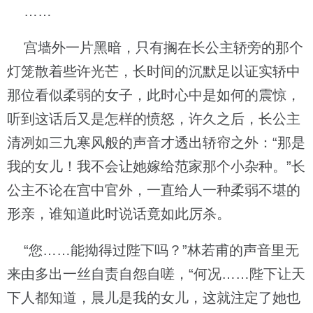
……
宫墙外一片黑暗，只有搁在长公主轿旁的那个
灯笼散着些许光芒，长时间的沉默足以证实轿中
那位看似柔弱的女子，此时心中是如何的震惊，
听到这话后又是怎样的愤怒，许久之后，长公主
清冽如三九寒风般的声音才透出轿帘之外：“那是
我的女儿！我不会让她嫁给范家那个小杂种。”长
公主不论在宫中官外，一直给人一种柔弱不堪的
形亲，谁知道此时说话竟如此厉杀。
“您……能拗得过陛下吗？”林若甫的声音里无
来由多出一丝自责自怨自嗟，“何况……陛下让天
下人都知道，晨儿是我的女儿，这就注定了她也