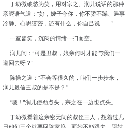
丁幼微破愁为笑，用对宗之、润儿说话的那种
亲昵语气道：“好，嫂子夸你，你不骄不躁、遇事
冷静、心思缜密，还有什么，你自己说——”
一室皆笑，沉闷的情绪一扫而空。
润儿问：“可是丑叔，娘亲何时才能与我们一
道回去呀？”
陈操之道：“不会等很久的，咱们一步步来，
润儿最信丑叔的是不是？”
“嗯！”润儿使劲点头，宗之在一边也点头。
丁幼微看着这亲密无间的叔侄三人，想着过几
日他们三个就要回陈家坞，而她不能跟去，阿姑