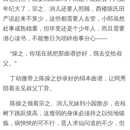
年纪大了，宗之、润儿还要人照顾，西楼陈氏田
产说起来不算少，这些都需要人去管，小郎虽然
处事成熟稳重，但毕竟还是个少年人，而且需要
潜心读书，不能整日为琐碎俗事分心——
“操之，你现在就把那曲谱抄好，我去交给叔
父。”
丁幼微带上陈操之抄录好的绢本曲谱，让阿秀
陪着去见叔父丁异。
陈操之领着宗之、润儿兄妹到小园散步，在桂
树下跳跃摸高，这瘦弱的身体必须持之以恒地锻
炼，病怏怏的可不行，晋人求仙问道的不少，但