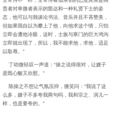
全常侍不一样，全常侍看似亲切的态度其实是高
贵者对卑微者表示的豁达和一种礼贤下士的姿
态，他可以与我谈论书法、音乐并且不吝赞美，
但如果我自以为攀上了他，向他求这个情，只怕
立即会遭他冷眼，这时，士族与寒门的巨大鸿沟
立即就出现了，所以，我不能求他，求他，适足
以取辱。”
丁幼微轻叹一声道：“操之说得很对，让嫂子
是既心酸又欣慰。”
陈操之不想让气氛压抑，微笑问：“我说了这
么多，嫂子不多夸我两句吗，我和宗之、润儿一
样，也是要夸的。”