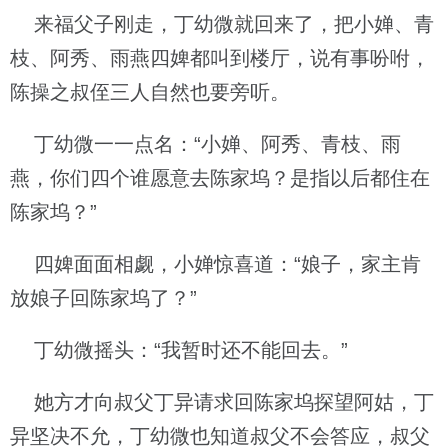
来福父子刚走，丁幼微就回来了，把小婵、青
枝、阿秀、雨燕四婢都叫到楼厅，说有事吩咐，
陈操之叔侄三人自然也要旁听。
丁幼微一一点名：“小婵、阿秀、青枝、雨
燕，你们四个谁愿意去陈家坞？是指以后都住在
陈家坞？”
四婢面面相觑，小婵惊喜道：“娘子，家主肯
放娘子回陈家坞了？”
丁幼微摇头：“我暂时还不能回去。”
她方才向叔父丁异请求回陈家坞探望阿姑，丁
异坚决不允，丁幼微也知道叔父不会答应，叔父