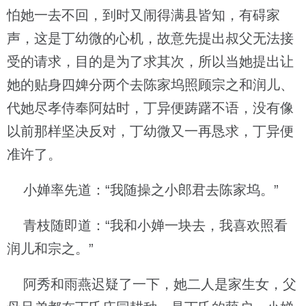
怕她一去不回，到时又闹得满县皆知，有碍家
声，这是丁幼微的心机，故意先提出叔父无法接
受的请求，目的是为了求其次，所以当她提出让
她的贴身四婢分两个去陈家坞照顾宗之和润儿、
代她尽孝侍奉阿姑时，丁异便踌躇不语，没有像
以前那样坚决反对，丁幼微又一再恳求，丁异便
准许了。
小婵率先道：“我随操之小郎君去陈家坞。”
青枝随即道：“我和小婵一块去，我喜欢照看
润儿和宗之。”
阿秀和雨燕迟疑了一下，她二人是家生女，父