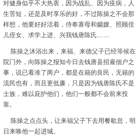
对健身似乎不大热衷，因为战乱、因为疫病，人
生苦短，还是及时享乐的好，不过陈操之不会那
样想，他要好好活着，侍奉寡母和孀嫂、照顾侄
儿侄女、求学上进、兴我钱唐陈氏……
陈操之沐浴出来，来福、来德父子已经等候在
院门外，向陈操之报知今日去钱唐县招雇佃户之
事，说已看准了两户，都是在籍的良民，无籍的
流民也有，而且更低廉，只是因为钱唐陈氏不是
士族，难以庇护他们，他们一般都不会前来投
靠。
陈操之点点头，让来福父子下去用餐歇息，明
日来唤他一起进城。