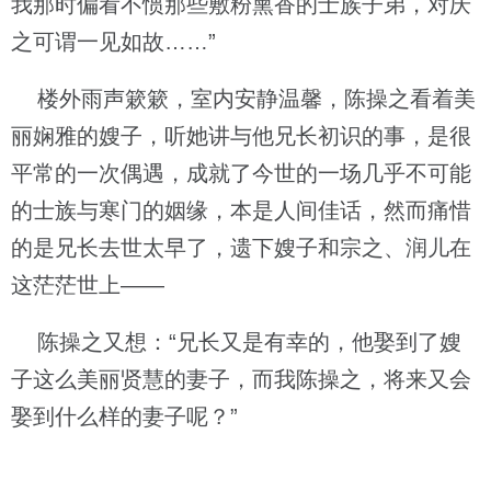
我那时偏看不惯那些敷粉熏香的士族子弟，对庆
之可谓一见如故……”
楼外雨声簌簌，室内安静温馨，陈操之看着美
丽娴雅的嫂子，听她讲与他兄长初识的事，是很
平常的一次偶遇，成就了今世的一场几乎不可能
的士族与寒门的姻缘，本是人间佳话，然而痛惜
的是兄长去世太早了，遗下嫂子和宗之、润儿在
这茫茫世上——
陈操之又想：“兄长又是有幸的，他娶到了嫂
子这么美丽贤慧的妻子，而我陈操之，将来又会
娶到什么样的妻子呢？”