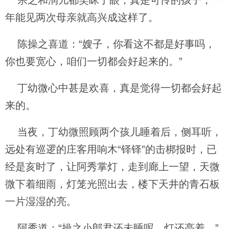
宗之和润儿都笑眯了眼，真是可怜的孩子，一
年能见两次母亲就高兴成这样了。
陈操之喜道：“嫂子，你看这不都是好事吗，
你也要宽心，咱们一切都会好起来的。”
丁幼微心中甚是欢喜，真是觉得一切都会好起
来的。
当夜，丁幼微照顾两个孩儿睡着后，侧耳听，
远处有巡逻的庄客用响木“铎铎”的击梆报时，已
经是亥时了，让阿秀掌灯，走到廊上一望，天微
微下着细雨，灯笼光照出去，楼下天井的青石板
一片湿湿的亮。
阿秀道：“操之小郎君还未睡呢，灯还亮着。”