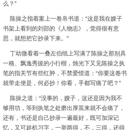
么？”
陈操之指着案上一卷帛书道：“这是我在嫂子
书架上看到的刘邵的《人物志》，觉得很有意
思，就想把它抄录下来。”
丁幼微看着一叠左伯纸上写满了陈操之那别具
一格、飘逸秀拔的小行楷，烛光下又见陈操之执
笔的指关节有些红肿，不禁爱惜道：“你要这卷书
就带走便是，何必抄！你看，手都写痛了吧？”
陈操之道：“没事的，嫂子，这还是因为我不
够用功，等到执笔之处磨出厚茧来就不会痛了，
还有，书还是自己抄录一遍最好，既可加深记
忆，又可趁机习字，一举两得，不，三得，还得