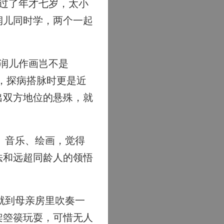
过了年才七岁，太小
润儿同时学，两个一起
润儿作画岂不是
，探病搭脉时更是近
出双方地位的悬殊，就
、音乐、绘画，觉得
法和远超同龄人的领悟
就到母亲房里吹奏一
架箜篌玩耍，可惜无人