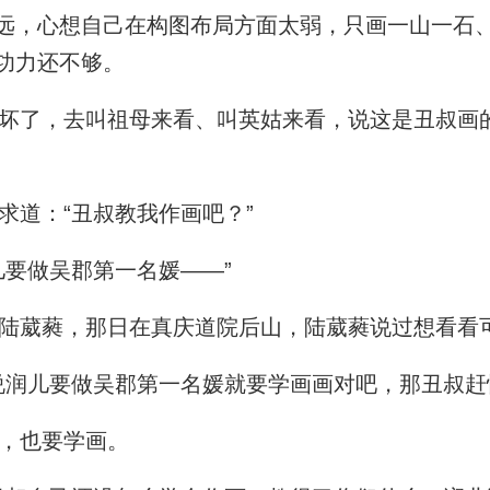
远，心想自己在构图布局方面太弱，只画一山一石
功力还不够。
了，去叫祖母来看、叫英姑来看，说这是丑叔画
道：“丑叔教我作画吧？”
要做吴郡第一名媛——”
葳蕤，那日在真庆道院后山，陆葳蕤说过想看看
润儿要做吴郡第一名媛就要学画画对吧，那丑叔赶
，也要学画。