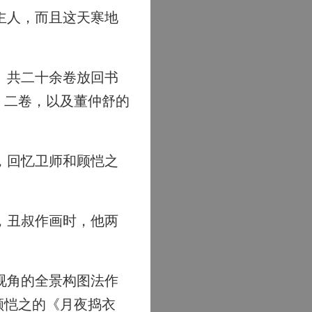
主人，而且这天寒地
》共二十余卷放回书
》二卷，以及董仲舒的
，回忆卫师和顾恺之
，丑叔作画时，他两
视角的全景构图法作
顾恺之的《月夜捣衣