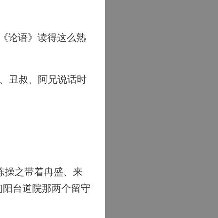
《论语》读得这么熟
母、丑叔、阿兄说话时
陈操之带着冉盛、来
初阳台道院那两个留守