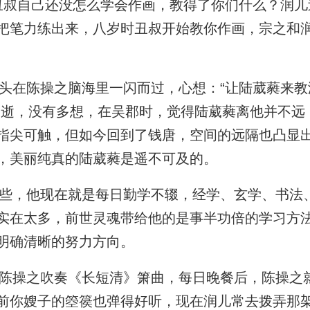
叔自己还没怎么学会作画，教得了你们什么？润儿
把笔力练出来，八岁时丑叔开始教你作画，宗之和
在陈操之脑海里一闪而过，心想：“让陆葳蕤来教
即逝，没有多想，在吴郡时，觉得陆葳蕤离他并不远
指尖可触，但如今回到了钱唐，空间的远隔也凸显
，美丽纯真的陆葳蕤是遥不可及的。
，他现在就是每日勤学不辍，经学、玄学、书法
实在太多，前世灵魂带给他的是事半功倍的学习方
明确清晰的努力方向。
操之吹奏《长短清》箫曲，每日晚餐后，陈操之
前你嫂子的箜篌也弹得好听，现在润儿常去拨弄那