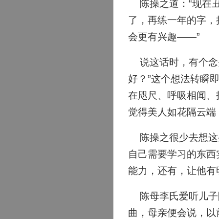
陈操之道：“现在丑
了，再练一年的字，
会更有兴趣——”
说这话时，有个念头
好？”这个想法转瞬
在咫尺、呼吸相闻、
觉得美人如花隔云端
陈操之很少去想这些
自己需要学习的东西
能力，还有，让他有
陈母李氏爱听儿子陈
曲，母亲便会说，以