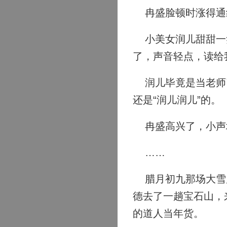
冉盛脸顿时涨得通红
小美女润儿甜甜一笑
了，声音轻点，读给
润儿毕竟是当老师了
还是“润儿润儿”的。
冉盛高兴了，小声
……
腊月初九那场大雪后
德去了一趟宝石山，
的道人当年货。