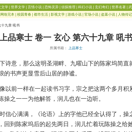
文文学
|
世界文学
|
言情小说
|
恐怖灵异
|
侦探推理
|
科幻小说
|
玄幻奇幻
|
世界名著
|
武
|
网络完本
|
校园青春
|
都市生活
|
影视文学
|
游戏小说
|
官场小说
|
盗墓小说
|
人物传记
六十九章 吼书
上品寒士 卷一 玄心 第六十九章 吼
所属书籍：
上品寒士
诗意，那么这明圣湖畔、九曜山下的陈家坞简直
琅的书声更显雪后山居的静谧。
以前一样在一起读书习字，宗之把这两个多月积
陈操之一一为他解答，润儿也在一边听。
信心满满，《论语》上的字他已经全认得了，操
，回到陈家坞后的起先两日，润儿忙着玩陈操之给