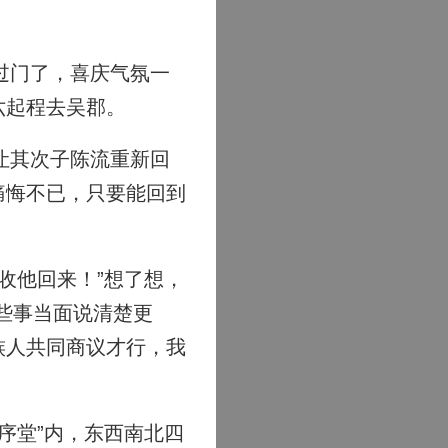
过门了，喜庆气氛一
六起程去吴郡。
让其次子陈流重新回
痛悔不已，只要能回到
收他回来！”想了想，
些事当面说清楚更
族人共同商议才行，我
序堂”内，东西南北四