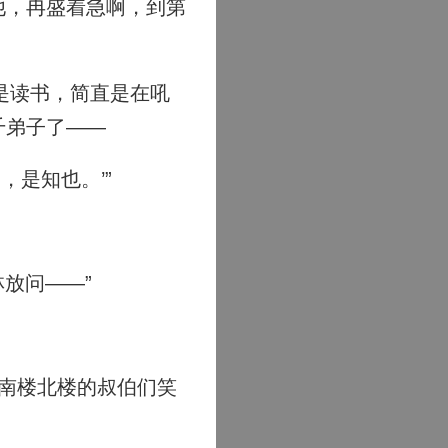
他，冉盛着急啊，到第
是读书，简直是在吼
千弟子了——
是知也。’”
放问——”
南楼北楼的叔伯们笑