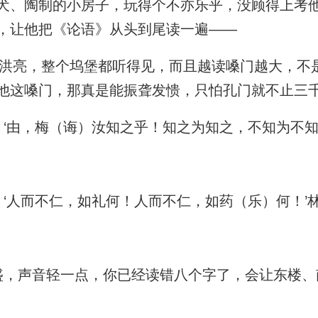
犬、陶制的小房子，玩得个不亦乐乎，没顾得上考
，让他把《论语》从头到尾读一遍——
亮，整个坞堡都听得见，而且越读嗓门越大，不
他这嗓门，那真是能振聋发愦，只怕孔门就不止三
‘由，梅（诲）汝知之乎！知之为知之，不知为不知，
‘人而不仁，如礼何！人而不仁，如药（乐）何！’林
，声音轻一点，你已经读错八个字了，会让东楼、