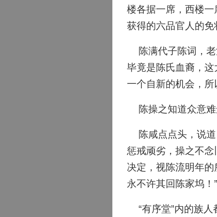
楼各据一席，西楼一
获得的六品官人的免
陈满代子陈词，老泪
毕竟是陈氏血裔，这
一个自新的机会，所
陈操之知道众意难违
陈咸点点头，说道：
惩戒顽劣，操之不念
决定，视陈流明年的
永不许其回陈家坞！
“有序堂”内的族人