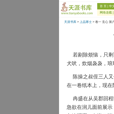
首 页
|
华
网络连载
天涯书库
>
上品寒士
> 卷一 玄心 第
若剔除烦恼，只剩下
犬吠，炊烟袅袅，琅
陈操之叔侄三人又像
在一卷纸本上，现在
冉盛在从吴郡回程时
急欲在润儿面前展示