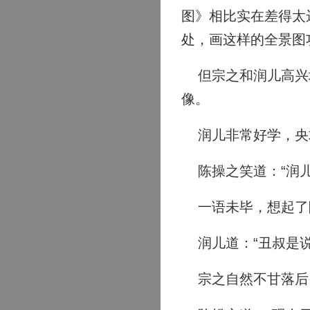
图》相比实在差得太
处，画这样的全景图
但宗之和润儿高兴坏
像。
润儿非常好学，央求
陈操之笑道：“润儿
一语未毕，想起了陆
润儿道：“丑叔是说
宗之自然不甘落后