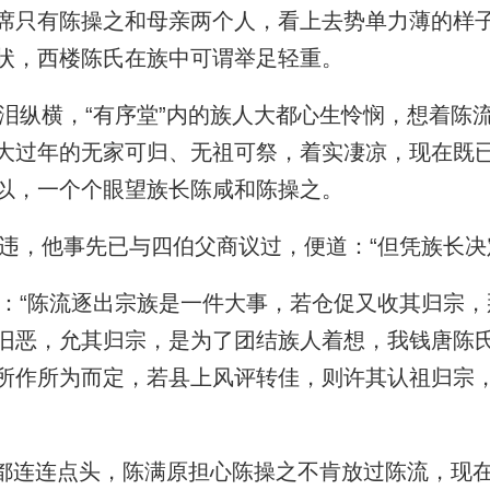
席只有陈操之和母亲两个人，看上去势单力薄的样
状，西楼陈氏在族中可谓举足轻重。
纵横，“有序堂”内的族人大都心生怜悯，想着陈
大过年的无家可归、无祖可祭，着实凄凉，现在既
以，一个个眼望族长陈咸和陈操之。
，他事先已与四伯父商议过，便道：“但凭族长决
“陈流逐出宗族是一件大事，若仓促又收其归宗，
旧恶，允其归宗，是为了团结族人着想，我钱唐陈
所作所为而定，若县上风评转佳，则许其认祖归宗
”
都连连点头，陈满原担心陈操之不肯放过陈流，现