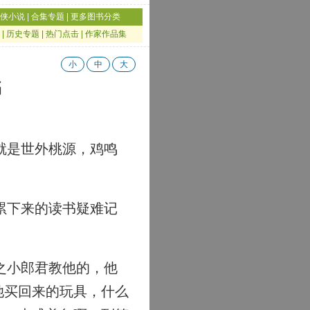
侠小说
|
合集专题
|
更多图书分类
|
历史专题
|
热门点击
|
作家作品集
小
中
大
书
就是世外桃源，鸡鸣
累下来的读书疑难记
之小郎君教他的，他
她买回来的玩具，什么