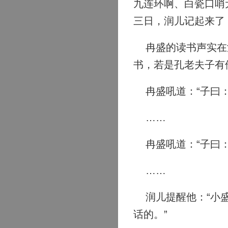
九连环啊、白瓷口哨
三日，润儿记起来了
冉盛的读书声实在洪
书，若是孔老夫子有
冉盛吼道：“子曰：
……
冉盛吼道：“子曰：
……
润儿提醒他：“小盛
话的。”