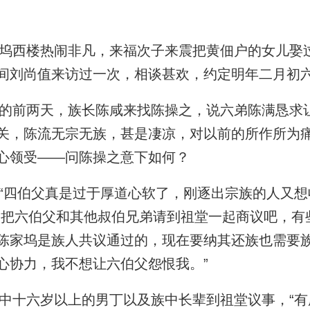
西楼热闹非凡，来福次子来震把黄佃户的女儿娶
间刘尚值来访过一次，相谈甚欢，约定明年二月初
前两天，族长陈咸来找陈操之，说六弟陈满恳求
关，陈流无宗无族，甚是凄凉，对以前的所作所为
心领受——问陈操之意下如何？
四伯父真是过于厚道心软了，刚逐出宗族的人又想
是把六伯父和其他叔伯兄弟请到祖堂一起商议吧，有
陈家坞是族人共议通过的，现在要纳其还族也需要
心协力，我不想让六伯父怨恨我。”
十六岁以上的男丁以及族中长辈到祖堂议事，“有