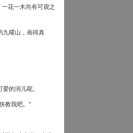
、一花一木尚有可观之
的九曜山，画得真
可爱的润儿呢。
快教我吧。”