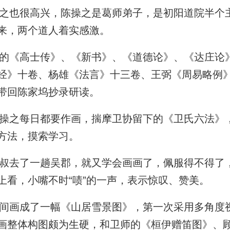
也很高兴，陈操之是葛师弟子，是初阳道院半个
来，两个道人着实感激。
《高士传》、《新书》、《道德论》、《达庄论
经》十卷、杨雄《法言》十三卷、王弼《周易略例
带回陈家坞抄录研读。
之每日都要作画，揣摩卫协留下的《卫氏六法》
方法，摸索学习。
去了一趟吴郡，就又学会画画了，佩服得不得了
上看，小嘴不时“啧”的一声，表示惊叹、赞美。
画成了一幅《山居雪景图》，第一次采用多角度
画整体构图颇为生硬，和卫师的《桓伊赠笛图》、