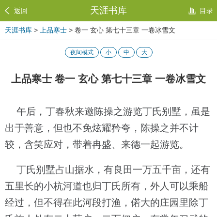
天涯书库
返回
目录
天涯书库
>
上品寒士
> 卷一 玄心 第七十三章 一卷冰雪文
夜间模式
小
中
大
上品寒士 卷一 玄心 第七十三章 一卷冰雪文
午后，丁春秋来邀陈操之游览丁氏别墅，虽是
出于善意，但也不免炫耀矜夸，陈操之并不计
较，含笑应对，带着冉盛、来德一起游览。
丁氏别墅占山据水，有良田一万五千亩，还有
五里长的小杭河道也归丁氏所有，外人可以乘船
经过，但不得在此河段打渔，偌大的庄园里除丁