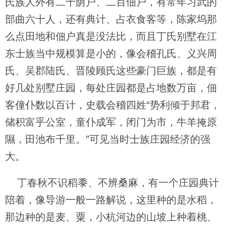
氏族人外有二十荫户、二百佃户，有常年习武的
部曲六十人，还有典计、占衣食客等，陈家坞那
么点田地和佃户真是没法比，而且丁氏别墅在江
东士族当中规模算是小的，像会稽孔氏、义兴周
氏、吴郡陆氏、晋陵顾氏这些豪门巨族，都是有
好几处别墅庄园，每处庄园都是占地数万亩，佃
客僮仆数以百计，史载会稽四姓“势利倾于邦君，
储积富乎公室，童仆成军，闭门为市，牛羊掩原
隰，田池布千里。”可见当时士族庄园经济的强
大。
丁春秋不识稻黍、不辨桑麻，有一个庄园典计
陪着，像导游一般一路解说，这里种的是水稻，
那边种的是麦、粟，小杭河边的山坡上种着桃、