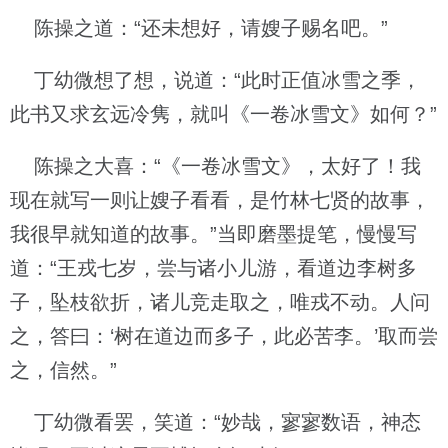
陈操之道：“还未想好，请嫂子赐名吧。”
丁幼微想了想，说道：“此时正值冰雪之季，
此书又求玄远冷隽，就叫《一卷冰雪文》如何？”
陈操之大喜：“《一卷冰雪文》，太好了！我
现在就写一则让嫂子看看，是竹林七贤的故事，
我很早就知道的故事。”当即磨墨提笔，慢慢写
道：“王戎七岁，尝与诸小儿游，看道边李树多
子，坠枝欲折，诸儿竞走取之，唯戎不动。人问
之，答曰：‘树在道边而多子，此必苦李。’取而尝
之，信然。”
丁幼微看罢，笑道：“妙哉，寥寥数语，神态