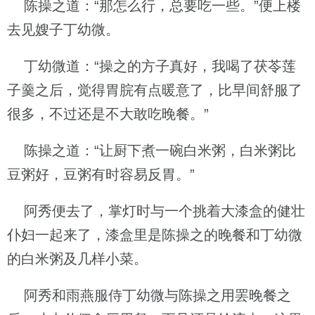
陈操之道：“那怎么行，总要吃一些。”便上楼
去见嫂子丁幼微。
丁幼微道：“操之的方子真好，我喝了茯苓莲
子羹之后，觉得胃脘有点暖意了，比早间舒服了
很多，不过还是不大敢吃晚餐。”
陈操之道：“让厨下煮一碗白米粥，白米粥比
豆粥好，豆粥有时容易反胃。”
阿秀便去了，掌灯时与一个挑着大漆盒的健壮
仆妇一起来了，漆盒里是陈操之的晚餐和丁幼微
的白米粥及几样小菜。
阿秀和雨燕服侍丁幼微与陈操之用罢晚餐之