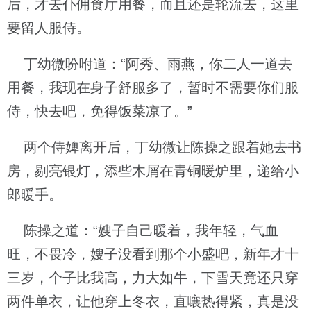
后，才去仆佣食厅用餐，而且还是轮流去，这里
要留人服侍。
丁幼微吩咐道：“阿秀、雨燕，你二人一道去
用餐，我现在身子舒服多了，暂时不需要你们服
侍，快去吧，免得饭菜凉了。”
两个侍婢离开后，丁幼微让陈操之跟着她去书
房，剔亮银灯，添些木屑在青铜暖炉里，递给小
郎暖手。
陈操之道：“嫂子自己暖着，我年轻，气血
旺，不畏冷，嫂子没看到那个小盛吧，新年才十
三岁，个子比我高，力大如牛，下雪天竟还只穿
两件单衣，让他穿上冬衣，直嚷热得紧，真是没