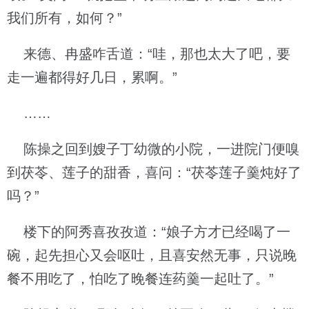
我们所有，如何？”
来德、冉盛咋舌道：“哇，那也太大了吧，要
走一遍都得好几日，累啊。”
……
陈操之回到嫂子丁幼微的小院，一进院门便嗅
到茯苓、莲子的甜香，喜问：“茯苓莲子羹炖好了
吗？”
楼下的阿秀喜孜孜道：“娘子方才已经喝了一
碗，起先担心又会呕吐，且喜安然无事，只说晚
餐不用吃了，怕吃了晚餐连药羹一起吐了。”