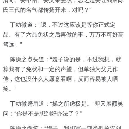
清奇、要不俗、要文采斐然，总之是要让钱唐陈
氏三代的名气都传扬开来，对吗？”
丁幼微道：“嗯，不过这应该是等你正式定
品、有了六品免状之后再做的事，万万不可好高
骛远。”
陈操之点头道：“嫂子说的是，不过我想，就
算我有了免状和一定的声望，但单独为父兄作
传，这也没什么人愿意看啊，反而容易被人哂
笑。”
丁幼微蹙眉道：“操之所虑极是。”即又展颜笑
问：“你是不是想到好办法了？”
陈操之微笑：“嫂子，我想写一部类似前汉刘