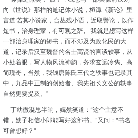
向《世说》那样的笔记体小说，桓潭《新论》里
言道‘若其小说家，合丛残小语，近取譬论，以作
短书，治身理家，有可观之辞。’我就是想写这样
一部治身理家的短书，而不涉及为政化民的大
道，记录后汉至魏晋的名士高贤的言谈轶事，从
小处着眼，写人物风流神韵，务求玄远冷隽、高
简瑰奇，当然，我钱唐陈氏三代之轶事也记录其
中，九品中正制的创始者、我先祖长文公的轶事
自然更要提及。”
丁幼微凝思半晌，嫣然笑道：“这个主意不
错，嫂子相信小郎能写好这部书。”又问：“书名
可曾想好？”