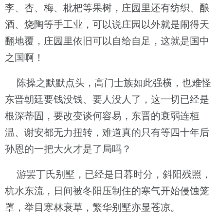
李、杏、梅、枇杷等果树，庄园里还有纺织、酿
酒、烧陶等手工业，可以说庄园以外就是闹得天
翻地覆，庄园里依旧可以自给自足，这就是国中
之国啊！
陈操之默默点头，高门士族如此强横，也难怪
东晋朝廷要钱没钱、要人没人了，这一切已经是
根深蒂固，要改变谈何容易，东晋的衰弱连桓
温、谢安都无力扭转，难道真的只有等四十年后
孙恩的一把大火才是了局吗？
游罢丁氏别墅，已经是日暮时分，斜阳残照，
杭水东流，日间被冬阳压制住的寒气开始侵蚀笼
罩，举目寒林衰草，繁华别墅亦显苍凉。