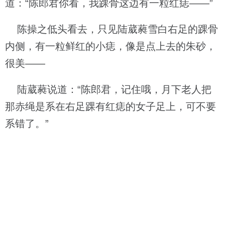
道：“陈郎君你看，我踝骨这边有一粒红痣——”
陈操之低头看去，只见陆葳蕤雪白右足的踝骨
内侧，有一粒鲜红的小痣，像是点上去的朱砂，
很美——
陆葳蕤说道：“陈郎君，记住哦，月下老人把
那赤绳是系在右足踝有红痣的女子足上，可不要
系错了。”