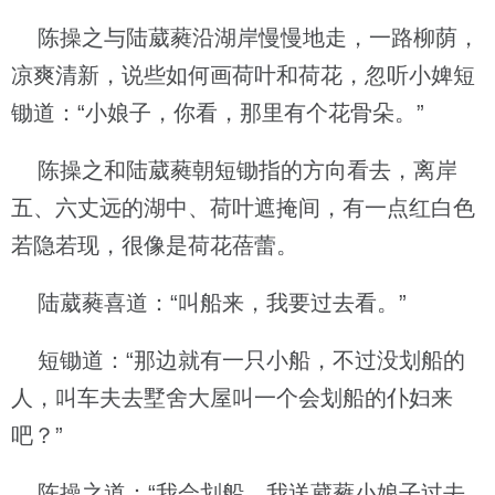
陈操之与陆葳蕤沿湖岸慢慢地走，一路柳荫，
凉爽清新，说些如何画荷叶和荷花，忽听小婢短
锄道：“小娘子，你看，那里有个花骨朵。”
陈操之和陆葳蕤朝短锄指的方向看去，离岸
五、六丈远的湖中、荷叶遮掩间，有一点红白色
若隐若现，很像是荷花蓓蕾。
陆葳蕤喜道：“叫船来，我要过去看。”
短锄道：“那边就有一只小船，不过没划船的
人，叫车夫去墅舍大屋叫一个会划船的仆妇来
吧？”
陈操之道：“我会划船，我送葳蕤小娘子过去