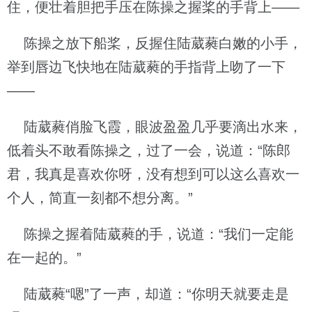
住，便壮着胆把手压在陈操之握桨的手背上——
陈操之放下船桨，反握住陆葳蕤白嫩的小手，
举到唇边飞快地在陆葳蕤的手指背上吻了一下
——
陆葳蕤俏脸飞霞，眼波盈盈几乎要滴出水来，
低着头不敢看陈操之，过了一会，说道：“陈郎
君，我真是喜欢你呀，没有想到可以这么喜欢一
个人，简直一刻都不想分离。”
陈操之握着陆葳蕤的手，说道：“我们一定能
在一起的。”
陆葳蕤“嗯”了一声，却道：“你明天就要走是