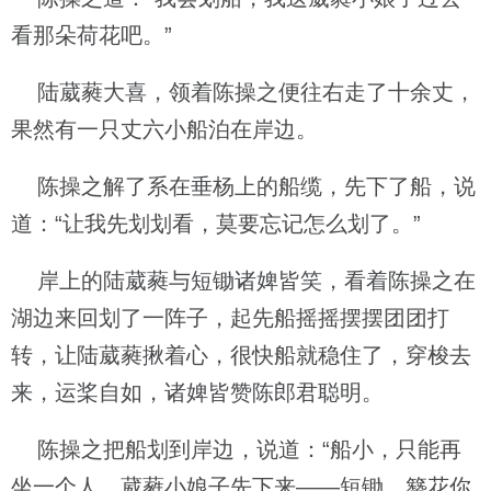
看那朵荷花吧。”
陆葳蕤大喜，领着陈操之便往右走了十余丈，
果然有一只丈六小船泊在岸边。
陈操之解了系在垂杨上的船缆，先下了船，说
道：“让我先划划看，莫要忘记怎么划了。”
岸上的陆葳蕤与短锄诸婢皆笑，看着陈操之在
湖边来回划了一阵子，起先船摇摇摆摆团团打
转，让陆葳蕤揪着心，很快船就稳住了，穿梭去
来，运桨自如，诸婢皆赞陈郎君聪明。
陈操之把船划到岸边，说道：“船小，只能再
坐一个人，葳蕤小娘子先下来——短锄、簪花你