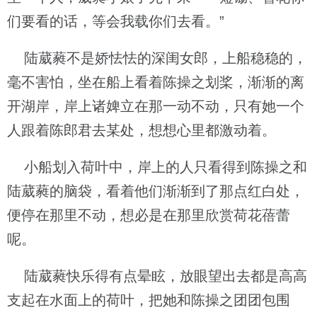
们要看的话，等会我载你们去看。”
陆葳蕤不是娇怯怯的深闺女郎，上船稳稳的，
毫不害怕，坐在船上看着陈操之划桨，渐渐的离
开湖岸，岸上诸婢立在那一动不动，只有她一个
人跟着陈郎君去某处，想想心里都激动着。
小船划入荷叶中，岸上的人只看得到陈操之和
陆葳蕤的脑袋，看着他们渐渐到了那点红白处，
便停在那里不动，想必是在那里欣赏荷花蓓蕾
呢。
陆葳蕤快乐得有点晕眩，放眼望出去都是高高
支起在水面上的荷叶，把她和陈操之团团包围