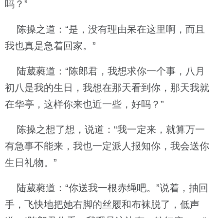
吗？”
陈操之道：“是，没有理由呆在这里啊，而且
我也真是急着回家。”
陆葳蕤道：“陈郎君，我想求你一个事，八月
初八是我的生日，我想在那天看到你，那天我就
在华亭，这样你来也近一些，好吗？”
陈操之想了想，说道：“我一定来，就算万一
有急事不能来，我也一定派人报知你，我会送你
生日礼物。”
陆葳蕤道：“你送我一根赤绳吧。”说着，抽回
手，飞快地把她右脚的丝履和布袜脱了，低声