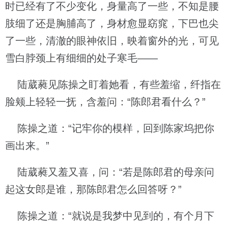
时已经有了不少变化，身量高了一些，不知是腰
肢细了还是胸脯高了，身材愈显窈窕，下巴也尖
了一些，清澈的眼神依旧，映着窗外的光，可见
雪白脖颈上有细细的处子寒毛——
陆葳蕤见陈操之盯着她看，有些羞缩，纤指在
脸颊上轻轻一抚，含羞问：“陈郎君看什么？”
陈操之道：“记牢你的模样，回到陈家坞把你
画出来。”
陆葳蕤又羞又喜，问：“若是陈郎君的母亲问
起这女郎是谁，那陈郎君怎么回答呀？”
陈操之道：“就说是我梦中见到的，有个月下