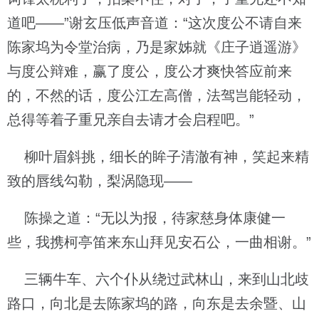
道吧——”谢玄压低声音道：“这次度公不请自来
陈家坞为令堂治病，乃是家姊就《庄子逍遥游》
与度公辩难，赢了度公，度公才爽快答应前来
的，不然的话，度公江左高僧，法驾岂能轻动，
总得等着子重兄亲自去请才会启程吧。”
柳叶眉斜挑，细长的眸子清澈有神，笑起来精
致的唇线勾勒，梨涡隐现——
陈操之道：“无以为报，待家慈身体康健一
些，我携柯亭笛来东山拜见安石公，一曲相谢。”
三辆牛车、六个仆从绕过武林山，来到山北歧
路口，向北是去陈家坞的路，向东是去余暨、山