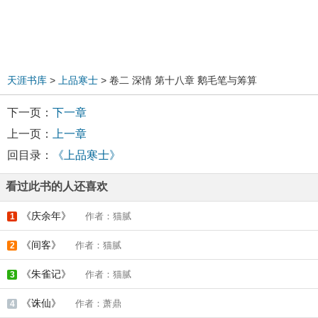
天涯书库
>
上品寒士
> 卷二 深情 第十八章 鹅毛笔与筹算
下一页：
下一章
上一页：
上一章
回目录：
《上品寒士》
看过此书的人还喜欢
《庆余年》
作者：猫腻
1
《间客》
作者：猫腻
2
《朱雀记》
作者：猫腻
3
《诛仙》
作者：萧鼎
4