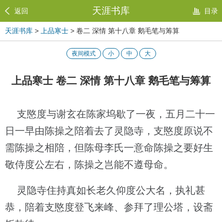
天涯书库
返回
目录
天涯书库
>
上品寒士
> 卷二 深情 第十八章 鹅毛笔与筹算
夜间模式
小
中
大
上品寒士 卷二 深情 第十八章 鹅毛笔与筹算
支愍度与谢玄在陈家坞歇了一夜，五月二十一
日一早由陈操之陪着去了灵隐寺，支愍度原说不
需陈操之相陪，但陈母李氏一意命陈操之要好生
敬侍度公左右，陈操之岂能不遵母命。
灵隐寺住持真如长老久仰度公大名，执礼甚
恭，陪着支愍度登飞来峰、参拜了理公塔，设斋