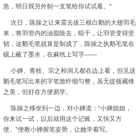
急，明日我另外制一支笔给你试试看。”
次日，陈操之让来震去拔三根白鹅的大翅羽毛
来，将羽管内的油脂除去，晾干，让羽管变得坚
韧，这鹅毛笔就算是制成了，陈操之执鹅毛笔在
砚上蘸了墨水，在麻纸上写字——
小婵、青枝、宗之和润儿都在边上看，但见这
鹅毛笔写出来的字笔致纤细匀整，虽无提顿藏锋
之美，但好在方便易学。
陈操之移坐到一边，对小婵道：“小婵姐姐，
你来试一试，以后就用这个记账，又快又方
便。”便教小婵握笔姿势，让她学着写。