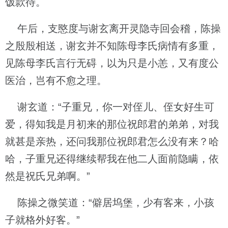
饭款待。
午后，支愍度与谢玄离开灵隐寺回会稽，陈操
之殷殷相送，谢玄并不知陈母李氏病情有多重，
见陈母李氏言行无碍，以为只是小恙，又有度公
医治，岂有不愈之理。
谢玄道：“子重兄，你一对侄儿、侄女好生可
爱，得知我是月初来的那位祝郎君的弟弟，对我
就甚是亲热，还问我那位祝郎君怎么没有来？哈
哈，子重兄还得继续帮我在他二人面前隐瞒，依
然是祝氏兄弟啊。”
陈操之微笑道：“僻居坞堡，少有客来，小孩
子就格外好客。”