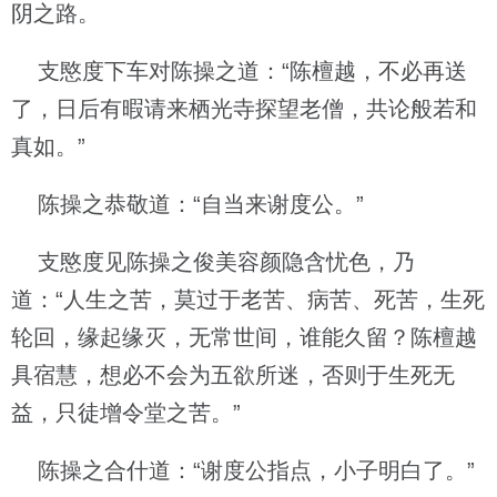
阴之路。
支愍度下车对陈操之道：“陈檀越，不必再送
了，日后有暇请来栖光寺探望老僧，共论般若和
真如。”
陈操之恭敬道：“自当来谢度公。”
支愍度见陈操之俊美容颜隐含忧色，乃
道：“人生之苦，莫过于老苦、病苦、死苦，生死
轮回，缘起缘灭，无常世间，谁能久留？陈檀越
具宿慧，想必不会为五欲所迷，否则于生死无
益，只徒增令堂之苦。”
陈操之合什道：“谢度公指点，小子明白了。”