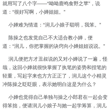
就用写了八个字——“呦呦鹿鸣食野之苹”，说
道：“很好写啊，小婵姐姐。”
小婵难为情道：“润儿小娘子聪明，我笨。”
陈操之也发觉自己不大适合教小婵，便
道：“润儿，你把掌握的诀窍向小婵姐姐说说。”
润儿便把方才丑叔说的又对小婵说了一遍，怪
哉，这回小婵就很快掌握了执笔的姿势和捏笔的
轻重，写起字来也方方正正了，润儿这个小精灵
冲陈操之眨眨眼，表示她明白这是为什么？
小婵也觉得自己单独与操之小郎君在一起会变
得笨拙，便请润儿小娘子与她一起学筹算，润儿