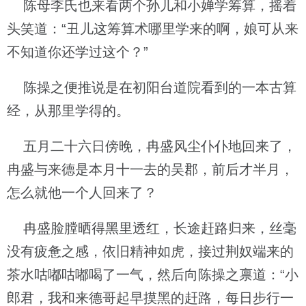
陈母李氏也来看两个孙儿和小婵学筹算，摇着
头笑道：“丑儿这筹算术哪里学来的啊，娘可从来
不知道你还学过这个？”
陈操之便推说是在初阳台道院看到的一本古算
经，从那里学得的。
五月二十六日傍晚，冉盛风尘仆仆地回来了，
冉盛与来德是本月十一去的吴郡，前后才半月，
怎么就他一个人回来了？
冉盛脸膛晒得黑里透红，长途赶路归来，丝毫
没有疲惫之感，依旧精神如虎，接过荆奴端来的
茶水咕嘟咕嘟喝了一气，然后向陈操之禀道：“小
郎君，我和来德哥起早摸黑的赶路，每日步行一