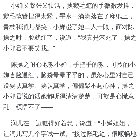
小婵又紧张又快活，执鹅毛笔的手微微发抖，
鹅毛笔管捏得太紧，墨水一滴滴落在了麻纸上，
青枝和润儿都笑，小婵瞪了她二人一眼，面对陈
操之时，脸就红了，说道：“我真是笨死了，操之
小郎君不要笑我。”
陈操之耐心地教小婵，手把手的教，可怜的小
婵杏脸通红，脑袋晕晕乎乎的，虽然心里对自己
说要认真学、要认真学，偏偏聚不起心神，操之
小郎君说的话她都听得清清楚楚，可就是心慌意
乱、领悟不了——
润儿在一边瞧得好着急，说道：“小婵姐姐，
让润儿写几个字试一试。”接过鹅毛笔，很顺畅地