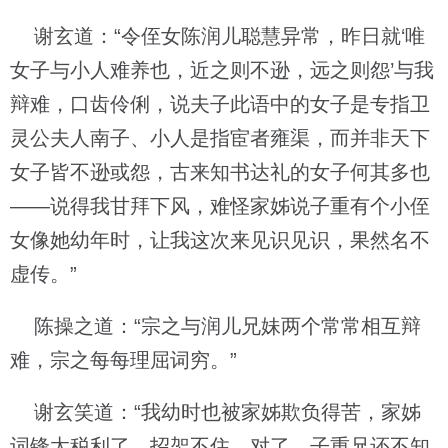
谢玄道：“令侄女陈润儿聪慧异常，昨日就‘唯
女子与小人难养也，近之则不逊，远之则怨’与我
辩难，口齿伶俐，说夫子此语中的女子是专指卫
灵公夫人南子、小人是指宦者雍渠，而并非天下
女子皆不逊或怨，古来知书达礼的女子何其多也
——说得我甘拜下风，难怪家姊说子重有个小侄
女像她幼年时，让我这次来见识见识，果然名不
虚传。”
陈操之道：“宗之与润儿兄妹两个常常相互辩
难，宗之每每理屈词穷。”
谢玄笑道：“我幼时也被家姊欺负得苦，家姊
词锋太税利了，招架不住，对了，子重兄还不知