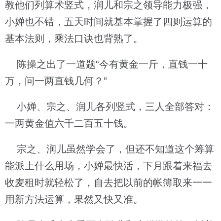
教他们列算术竖式，润儿和宗之领导能力极强，
小婵也不错，五天时间就基本掌握了四则运算的
基本法则，乘法口诀也背熟了。
陈操之出了一道题“今有黄金一斤，直钱一十
万，问一两直钱几何？”
小婵、宗之、润儿各列竖式，三人全部答对：
一两黄金值六千二百五十钱。
宗之、润儿虽然学会了，但还不知道这个筹算
能派上什么用场，小婵最快活，下月跟着来福去
收麦租时就轻松了，自去把以前的帐簿取来一一
用新方法运算，果然又快又准。