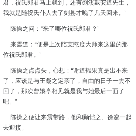
君，祝氏郎君马上就到，还有剡溪戴安道先生，
我就是随祝氏仆人去了剡县才晚了几天回来。”
陈操之问：“来了哪位祝氏郎君？”
来震道：“便是上次陪支愍度大师来这里的那
位祝氏郎君。”
陈操之点点头，心想：“谢道韫果真是出不来
了，应该是与王凝之定亲了，自由的日子一去不
回了，那次曹娥亭相见就是我与她最后一面了
吧。”
陈操之便让来震带路，他和顾恺之、徐邈一起
去迎接。