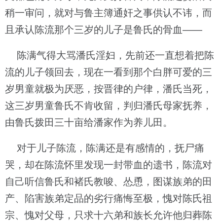
稍一审问，就对与鲁主簿通奸之事供认不讳，而
且承认陈流那个三岁的儿子是鲁氏的骨血——
陈满气得大骂潘氏淫妇，先前还一直想着把陈
流的儿子领回去，现在一看到那个白胖可爱的三
岁男童就极为厌恶，按晋律的户律，潘氏当死，
这三岁男童鲁氏不肯收留，判归潘氏母家抚养，
由鲁氏拨田三十亩给潘家作为养儿田。
对于儿子陈流，陈满还是有感情的，抚尸痛
哭，却在陈流怀里发现一封带血的遗书，陈流对
自己听信鲁氏和褚氏教唆、怂恿，图谋族弟的田
产、陷害族弟定品的劣行痛悔至极，愧对陈氏祖
宗、愧对父母，只求十六弟和族长允许他归葬陈