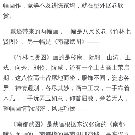
幅画作，竟等不及进陈家坞，就在堡外展卷欣
赏。
戴逵带来的两幅画，一幅是八尺长卷《竹林七
贤图》、另一幅是《南都赋图》——
《竹林七贤图》画的是嵇康、阮籍、山涛、王
戎、向秀、刘伶、阮咸，还有一个上古高士荣启
期，这八位高士皆席地而坐，服饰不同，姿态各
异，神情迥别，各尽其妙，画中王戎，一手靠着
木几，一手玩弄玉如意，仰首屈膝，旁若无人，
整幅画情韵绵密，风趣巧拨——
《南都赋图》是戴逵根据东汉张衡的《南都
赋》而画的，南都指的是南阳郡宛城，是东汉五