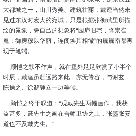
大都城之一，山川秀美、建筑壮丽，戴逵当然未
见过东汉时宏大的宛城，只是根据张衡赋里所描
绘的景象，凭自己的想象将“园庐旧宅，隆崇崔
嵬；御房穆以华丽，连阁焕其相徽”的巍巍南都再
现于笔端。
顾恺之默不作声，就在堡外足足欣赏了小半个
时辰，戴逵虽赶远路来此，亦无倦容，与谢玄、
陈操之、徐邈静立一边等候。
顾恺之终于叹道：“观戴先生两幅画作，我获
益甚多，戴先生之画在吾师卫协之上，张墨张安
道也不及戴先生。”