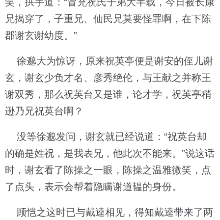
笑，拱手道：“冒充祝氏子弟大半载，今日被长康
兄揭穿了，子重兄、仙民兄莫要怪罪啊，在下陈
郡谢玄谢幼度。”
徐邈大为惊讶，原来祝英亭便是谢安的侄儿谢
玄，谢玄少负才名、彦秀绝伦，与王献之并称王
谢双秀，那么祝英台又是谁，论才学，祝英亭稍
逊乃兄祝英台啊？
没等徐邈发问，谢玄就已经说道：“祝英台却
的确是姓祝，是我表兄，他此次不能来。”说这话
时，谢玄看了陈操之一眼，陈操之温雅微笑，点
了点头，表示会帮着隐瞒谢道韫的身份。
顾恺之这时已与戴逵相见，得知戴逵带来了两