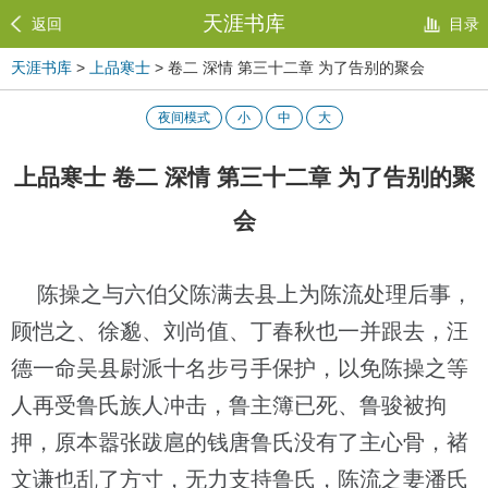
天涯书库
返回
目录
天涯书库
>
上品寒士
> 卷二 深情 第三十二章 为了告别的聚会
夜间模式
小
中
大
上品寒士 卷二 深情 第三十二章 为了告别的聚
会
陈操之与六伯父陈满去县上为陈流处理后事，
顾恺之、徐邈、刘尚值、丁春秋也一并跟去，汪
德一命吴县尉派十名步弓手保护，以免陈操之等
人再受鲁氏族人冲击，鲁主簿已死、鲁骏被拘
押，原本嚣张跋扈的钱唐鲁氏没有了主心骨，褚
文谦也乱了方寸，无力支持鲁氏，陈流之妻潘氏