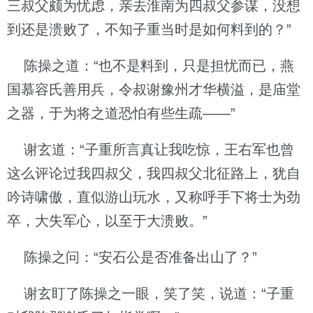
三叔父颇为忧虑，亲去淮南为四叔父参谋，没想
到还是溃败了，不知子重当时是如何料到的？”
陈操之道：“也不是料到，只是担忧而已，燕
国慕容氏善用兵，令叔谢豫州才华横溢，是庙堂
之器，于为将之道恐怕有些生疏——”
谢玄道：“子重所言真让我吃惊，王右军也曾
这么评论过我四叔父，我四叔父北征路上，犹自
吟诗啸傲，直似游山玩水，又称呼手下将士为劲
卒，大失军心，以至于大溃败。”
陈操之问：“安石公是否准备出山了？”
谢玄盯了陈操之一眼，笑了笑，说道：“子重