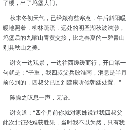
了楼，出了坞堡大门。
秋末冬初天气，已经颇有些寒意，午后斜阳暖
暖地照着，柳林疏疏，远处的明圣湖秋波浩渺，
坞堡后的九曜山青黄交接，比之春夏的一碧青山
别具秋山之美。
谢玄一边观景，一边往西缓缓而行，开口第一
句就是：“子重，我四叔父兵败淮南，消息是半月
前传到的，四叔父已回到建康听候朝廷处置。”
陈操之叹息一声，无语。
谢玄道：“四个月前你就对家姊说过我四叔父
此次北征恐难获胜果，当时我不以为然，只有我