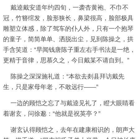
戴逵戴安道年约四旬，一袭杏黄袍、不巾不
冠，竹簪绾发，脸形狭长，鼻梁很高，脸部极具
雕塑立体感，除了驾车的仆人外，只有一个抱琴
的童子，简简单单、洒脱出尘，见到陈操之，拱
手含笑道：“早闻钱唐陈子重左右手书法是一绝，
更精于音律，思慕久之，今日戴某不请自到。”
陈操之深深施礼道：“本欲去剡县拜访戴先
生，只是家母年老，不敢远行——”
一边的顾恺之忘了与戴逵见礼了，瞪大眼睛看
着谢玄，问徐邈：“他就是祝英亭？”
谢玄认得顾恺之，去年在建康相识的，朗声大