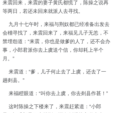
来震回来，来震的妻子黄氏都慌了，陈操之说再
等两日，若还未回来就派人去寻找。
九月十七午时，来福与荆奴都已经准备出发去
会稽寻找了，来震回来了，来福见儿子无恙，不
禁埋怨道：“来震，你也是做爹的人了，还不会办
事，小郎君派你去上虞送个信，你却耗上半个
月。”
来震道：“爹，儿子何止去了上虞，还去了一
趟剡县。”
来福瞪眼道：“叫你去上虞，你去剡县作甚！”
这时陈操之下楼来了，来震赶紧道：“小郎