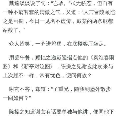
戴逵淡淡说了句：“岂敢。”虽无骄态，但自有
一种不屑客套的清傲之气，又道：“人言晋陵顾恺
之是画痴，今日一见名不虚传，戴某的两条腿都
站酸了。”
众人皆笑，一齐进坞堡，在底楼客厅坐定。
用罢午餐，顾恺之邀戴逵指点他的《秦淮春雨
图》和《新亭对泣图》，陈操之见谢玄此次来与
上次颇不一样，常有忧色，便问何故？
谢玄不答，却道：“子重兄，随我到堡外散步
一回如何？”
陈操之知道谢玄有话要单独与他讲，便同他下