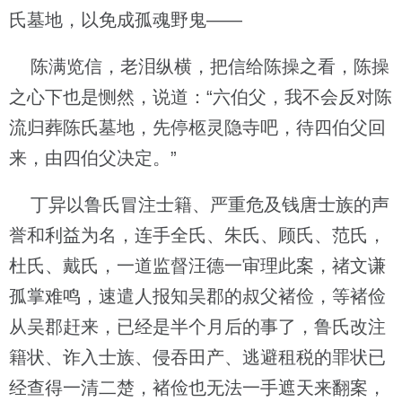
氏墓地，以免成孤魂野鬼——
陈满览信，老泪纵横，把信给陈操之看，陈操
之心下也是恻然，说道：“六伯父，我不会反对陈
流归葬陈氏墓地，先停柩灵隐寺吧，待四伯父回
来，由四伯父决定。”
丁异以鲁氏冒注士籍、严重危及钱唐士族的声
誉和利益为名，连手全氏、朱氏、顾氏、范氏，
杜氏、戴氏，一道监督汪德一审理此案，禇文谦
孤掌难鸣，速遣人报知吴郡的叔父褚俭，等褚俭
从吴郡赶来，已经是半个月后的事了，鲁氏改注
籍状、诈入士族、侵吞田产、逃避租税的罪状已
经查得一清二楚，褚俭也无法一手遮天来翻案，