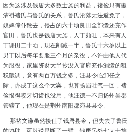
因为这涉及钱唐大多数士族的利益，褚俭只有撇
清褂褚氏与鲁氏的关系，鲁氏沦落无法避免了，
奴婢僮仆散去，侵占的六十顷良田全部缴还充作
官田，鲁氏也是钱唐大族，人丁颇旺，本来有人
丁课田二十顷，现在削减一半，鲁氏十六岁以上
男丁以后每年要服三个月的杂役，不许由他人代
为服役，家里资财大半抄没入官府充作漏缴的租
税赋调，竟有两百万钱之多，汪县令临卸任之
际，办成了这么个大案，也算扬眉吐气一回，褚
俭恨得咬牙切齿也没用，他汪德一不归扬州吴郡
管辖了，他现在是荆州南阳郡宛县县令。
那褚文谦虽然接任了钱唐县令，但失去了鲁氏
的协助，可以说是断了一臂，钱唐另外七大士族