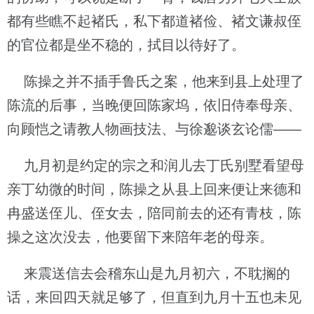
都有些瞧不起褚氏，私下都道褚俭、褚文谦叔侄
的官位都是坐不稳的，拭目以待好了。
陈操之并不插手鲁氏之案，他来到县上处理了
陈流的后事，当晚便回陈家坞，依旧侍奉母亲、
向顾恺之请教人物画技法、与徐邈谈玄论儒——
九月初是约定的宗之和润儿去丁氏别墅看望母
亲丁幼微的时间，陈操之从县上回来便让来德和
冉盛送侄儿、侄女去，陪同前去的还有青枝，陈
操之这次没去，他要留下来陪年老的母亲。
来震送信去会稽东山是九月初六，不耽搁的
话，来回四天就足够了，但直到九月十五也未见