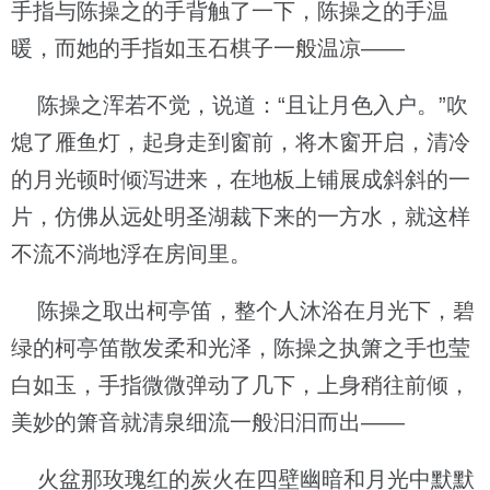
手指与陈操之的手背触了一下，陈操之的手温
暖，而她的手指如玉石棋子一般温凉——
陈操之浑若不觉，说道：“且让月色入户。”吹
熄了雁鱼灯，起身走到窗前，将木窗开启，清冷
的月光顿时倾泻进来，在地板上铺展成斜斜的一
片，仿佛从远处明圣湖裁下来的一方水，就这样
不流不淌地浮在房间里。
陈操之取出柯亭笛，整个人沐浴在月光下，碧
绿的柯亭笛散发柔和光泽，陈操之执箫之手也莹
白如玉，手指微微弹动了几下，上身稍往前倾，
美妙的箫音就清泉细流一般汩汩而出——
火盆那玫瑰红的炭火在四壁幽暗和月光中默默