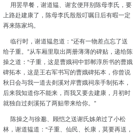
用罢早餐，谢道韫、谢玄便拜别陈母李氏，要
上路赴建康了，陈母李氏殷殷叮嘱日后有暇一定
再来陈家坞。
临行时，谢道韫忽道：“还有一物差点忘了送
给子重。”从车厢里取出两册薄薄的碑贴，递给陈
操之道：“子重，这是曹娥祠中邯郸淳所书的曹娥
碑拓本，这是王右军书写的曹娥碑拓本，你曾说
秋日会与我一道去剡溪对岸曹娥祠亲手制拓本，
后来我知道你不能来，而我又要去建康，月初时
就独自过剡溪拓了两贴带来给你。”
陈操之与徐邈、顾恺之送谢氏姊弟过了小松
林，谢道韫道：“子重、仙民、长康，莫要再送，