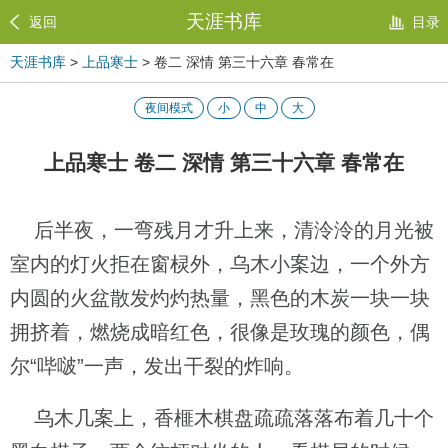
天涯书库
返回
目录
天涯书库
>
上品寒士
> 卷二 深情 第三十六章 春常在
夜间模式
小
中
大
上品寒士 卷二 深情 第三十六章 春常在
后半夜，一弯残月才升上来，清泠泠的月光被
室内的灯火拒在窗棂外，乌木小案边，一个外方
内圆的火盆散发灼灼热量，黑色的木炭一块一块
拥挤着，燃烧成暗红色，很像是玫瑰的颜色，偶
尔“哔啵”一声，发出干裂的炸响。
乌木几案上，香榧木棋盘疏疏落落布着几十个