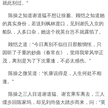
就此别过。”
陈操之知道谢道韫不想让徐邈、顾恺之知道她
的真实身份，若送到枫林渡口，见到谢氏入京的
船队，人多口杂，她这个祝英台岂不就露馅了。
顾恺之道：“今日离别不似往日那般惆怅，只
因听了子重的妙曲《春常在》，觉得我辈风华正
茂，离别是为了下次重逢，不必太感伤。”
陈操之微笑道：“长康说得是，人生何处不相
逢。”
陈操之三人目送谢道韫、谢玄乘车离去，三人
缓步回陈家坞，却见刘尚值大踏步而来，问：“英