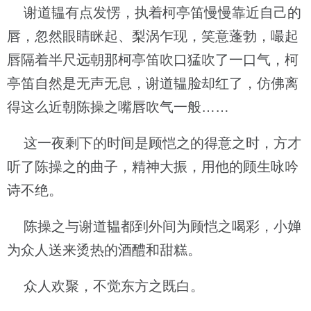
谢道韫有点发愣，执着柯亭笛慢慢靠近自己的
唇，忽然眼睛眯起、梨涡乍现，笑意蓬勃，嘬起
唇隔着半尺远朝那柯亭笛吹口猛吹了一口气，柯
亭笛自然是无声无息，谢道韫脸却红了，仿佛离
得这么近朝陈操之嘴唇吹气一般……
这一夜剩下的时间是顾恺之的得意之时，方才
听了陈操之的曲子，精神大振，用他的顾生咏吟
诗不绝。
陈操之与谢道韫都到外间为顾恺之喝彩，小婵
为众人送来烫热的酒醴和甜糕。
众人欢聚，不觉东方之既白。