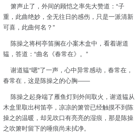
箫声止了，外间的顾恺之率先大赞道：“子
重，此曲绝妙，全无往日的感伤，只是一派清新
可喜，此曲何名？”
陈操之将柯亭笛搁在小案木盒中，看着谢道
韫，答道：“曲名《春常在》。”
谢道韫“嗯”了一声，心中异常感动，春常在，
春常在，这是陈操之的心胸——
陈操之起身端了雁鱼灯到外间取火，谢道韫从
木盒里取出柯笛亭，凉凉的箫管已经触摸不到陈
操之的温暖，却见吹口有亮亮的湿痕，那是陈操
之吹箫时留下的唾痕尚未拭净。