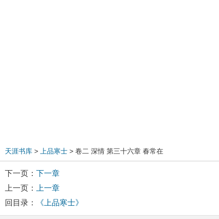
天涯书库
>
上品寒士
> 卷二 深情 第三十六章 春常在
下一页：
下一章
上一页：
上一章
回目录：
《上品寒士》