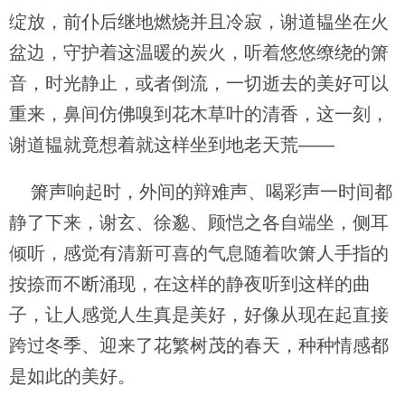
绽放，前仆后继地燃烧并且冷寂，谢道韫坐在火
盆边，守护着这温暖的炭火，听着悠悠缭绕的箫
音，时光静止，或者倒流，一切逝去的美好可以
重来，鼻间仿佛嗅到花木草叶的清香，这一刻，
谢道韫就竟想着就这样坐到地老天荒——
箫声响起时，外间的辩难声、喝彩声一时间都
静了下来，谢玄、徐邈、顾恺之各自端坐，侧耳
倾听，感觉有清新可喜的气息随着吹箫人手指的
按捺而不断涌现，在这样的静夜听到这样的曲
子，让人感觉人生真是美好，好像从现在起直接
跨过冬季、迎来了花繁树茂的春天，种种情感都
是如此的美好。