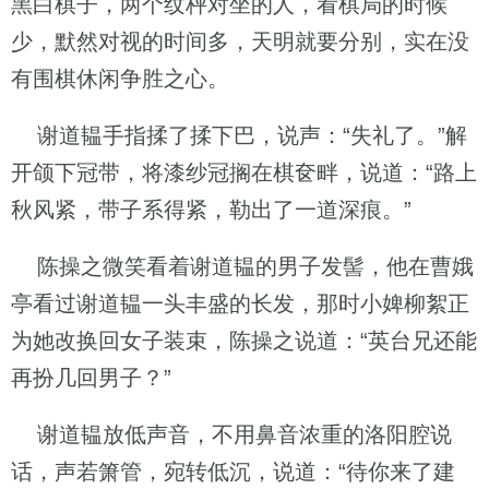
黑白棋子，两个纹枰对坐的人，看棋局的时候
少，默然对视的时间多，天明就要分别，实在没
有围棋休闲争胜之心。
谢道韫手指揉了揉下巴，说声：“失礼了。”解
开颌下冠带，将漆纱冠搁在棋奁畔，说道：“路上
秋风紧，带子系得紧，勒出了一道深痕。”
陈操之微笑看着谢道韫的男子发髻，他在曹娥
亭看过谢道韫一头丰盛的长发，那时小婢柳絮正
为她改换回女子装束，陈操之说道：“英台兄还能
再扮几回男子？”
谢道韫放低声音，不用鼻音浓重的洛阳腔说
话，声若箫管，宛转低沉，说道：“待你来了建