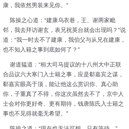
康，我依然男装来见你。”
陈操之心道：“建康乌衣巷，王、谢两家毗
邻，我去拜访谢玄，表兄祝英台就会出现吗？”说
道：“我一时去不了建康，我伯父与从兄在建康，
也不知入籍之事到底如何了？”
谢道韫道：“桓大司马提议的十八州大中正联
合品议六大寒门入士籍之事，应是郗嘉宾之谋，
郗嘉宾眼高于顶，能让他这么赏识你、真心助
你，子重真了不得，你这次虽然去不了，京中人
士会对你更好奇、更有期待，钱唐陈氏入士籍之
事也不见得就毫无希望。”
陈操之道：“现在也无法可想，只有等待。”