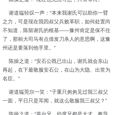
谢道韫轻叹一声：“本来我谢氏可以助你一臂
之力，可是现在我四叔父兵败革职，如何处置尚
不知道，陈留谢氏的根基——豫州肯定是保不住
了，那桓大司马有点借发刀杀人的意思啊，这豫
州还是要落到他手里。”
陈操之道：“安石公既已出山，谢氏就会东山
再起，在下最敬服安石公，在山为大隐、出世为
名臣。”
谢道韫莞尔一笑：“子重只匆匆见过我三叔父
一面，平日只是耳闻，就这么敬服我三叔父？”
陈操之道：“英台兄、幼度兄都是大才，教导