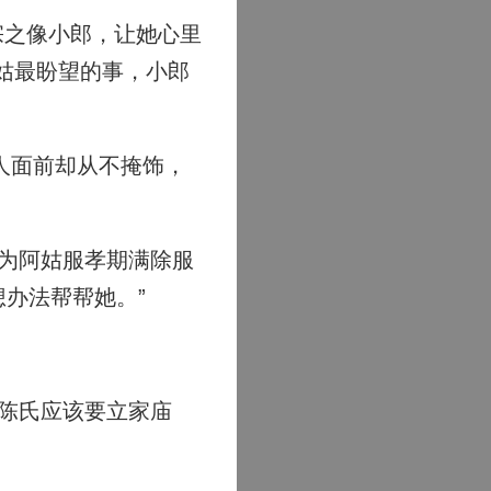
宗之像小郎，让她心里
姑最盼望的事，小郎
人面前却从不掩饰，
为阿姑服孝期满除服
办法帮帮她。”
陈氏应该要立家庙