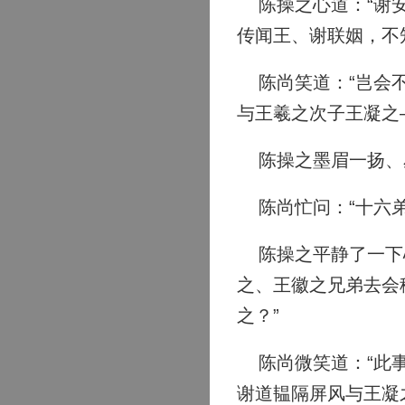
陈操之心道：“谢安
传闻王、谢联姻，不
陈尚笑道：“岂会不
与王羲之次子王凝之
陈操之墨眉一扬、
陈尚忙问：“十六弟
陈操之平静了一下心
之、王徽之兄弟去会
之？”
陈尚微笑道：“此事
谢道韫隔屏风与王凝