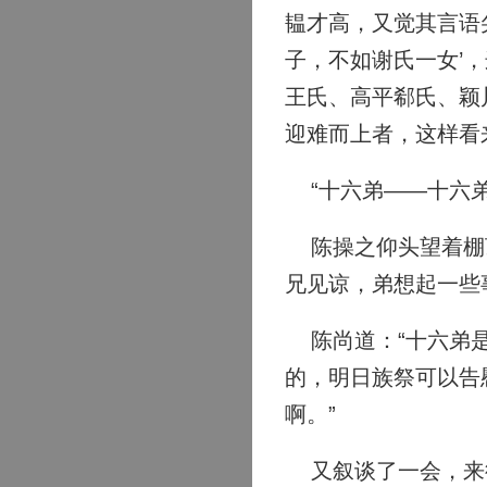
韫才高，又觉其言语
子，不如谢氏一女’
王氏、高平郗氏、颖
迎难而上者，这样看
“十六弟——十六弟
陈操之仰头望着棚顶
兄见谅，弟想起一些
陈尚道：“十六弟是
的，明日族祭可以告
啊。”
又叙谈了一会，来德