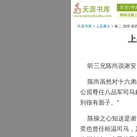
首 页
|
华
网络连载
天涯书库
>
上品寒士
> 卷二 深情 
上
听三兄陈尚说谢安已
陈尚虽然对十六弟的
公屈尊任八品军司马
到很有面子。”
陈操之心知这是谢安
奕也曾任桓温司马，