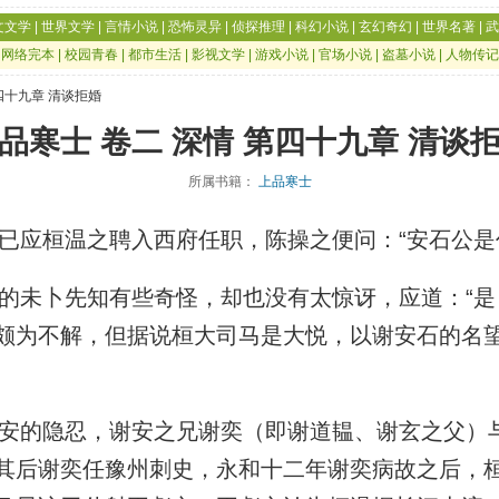
文文学
|
世界文学
|
言情小说
|
恐怖灵异
|
侦探推理
|
科幻小说
|
玄幻奇幻
|
世界名著
|
武
|
网络完本
|
校园青春
|
都市生活
|
影视文学
|
游戏小说
|
官场小说
|
盗墓小说
|
人物传记
第四十九章 清谈拒婚
品寒士 卷二 深情 第四十九章 清谈
所属书籍：
上品寒士
应桓温之聘入西府任职，陈操之便问：“安石公是
未卜先知有些奇怪，却也没有太惊讶，应道：“是
颇为不解，但据说桓大司马是大悦，以谢安石的名
的隐忍，谢安之兄谢奕（即谢道韫、谢玄之父）
其后谢奕任豫州刺史，永和十二年谢奕病故之后，