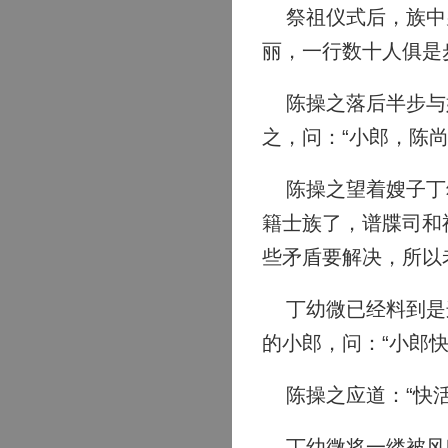
祭祖仪式后，族中男
丽，一行数十人俱是
陈操之落后半步与嫂
之，问：“小郎，陈
陈操之望着嫂子丁幼
籍士族了，谱牒司和
些矛盾要解决，所以
丁幼微已经料到是这
的小郎，问：“小郎快
陈操之应道：“快活
丁幼微将一缕被风吹