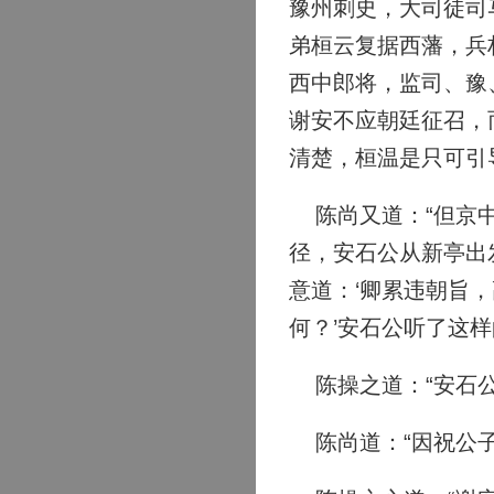
豫州刺史，大司徒司
弟桓云复据西藩，兵
西中郎将，监司、豫
谢安不应朝廷征召，
清楚，桓温是只可引
陈尚又道：“但京中
径，安石公从新亭出
意道：‘卿累违朝旨
何？’安石公听了这
陈操之道：“安石公
陈尚道：“因祝公子