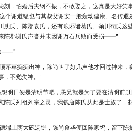
尖刻，怕婚后夫纲不振，不敢娶之，这真是大好笑事
，这个谢道韫也与其叔父谢安一般轰动建康、名传遐
川庾氏、陈郡袁氏，还有琅琊诸葛氏、颖川荀氏这
来陈郡谢氏声誉并未因谢万石兵败而受损——”
——”
茅草痴痴出神，陈尚叫了好几声他才回过神来，歉
事，不觉失神。”
想明日便是清明节吧，愚兄就是为了要在清明前赶
慰陈氏列祖列宗之灵，我钱唐陈氏从此是士族了，
端上两大碗汤饼，陈尚食毕便回陈家坞，留下陈