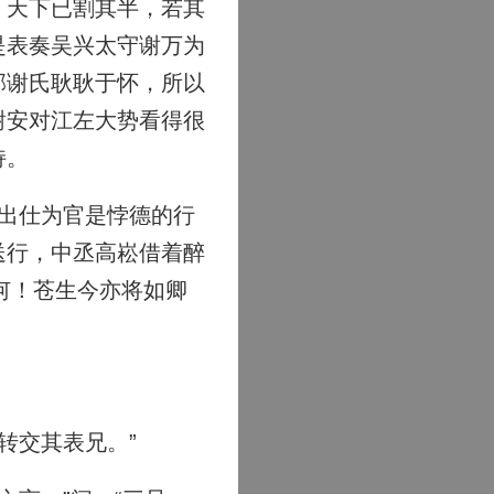
，天下已割其半，若其
是表奏吴兴太守谢万为
郡谢氏耿耿于怀，所以
谢安对江左大势看得很
持。
出仕为官是悖德的行
送行，中丞高崧借着醉
何！苍生今亦将如卿
转交其表兄。”