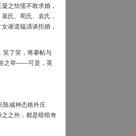
王凝之怯懦不敢求婚，
，葛氏、荀氏、袁氏，
才女谢道韫清谈拒婚，
，笑了笑，将摹帖与
俗之举——可是，英
长陈咸神态格外庄
操之之外，都是暗暗奇