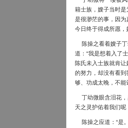
籍士族，嫂子当时是
是很渺茫的事，因为
今日终于得成所愿，
陈操之看着嫂子丁幼
道：“我是想着入了
陈氏未入士族就肯让
的努力，却没有看到
够、功成太晚，不能
丁幼微眼含泪花，柔
天之灵护佑着我们呢
陈操之应道：“是。