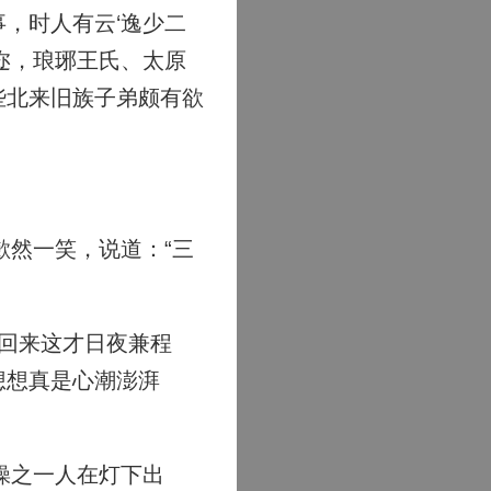
，时人有云‘逸少二
迩，琅琊王氏、太原
些北来旧族子弟颇有欲
然一笑，说道：“三
回来这才日夜兼程
想想真是心潮澎湃
操之一人在灯下出