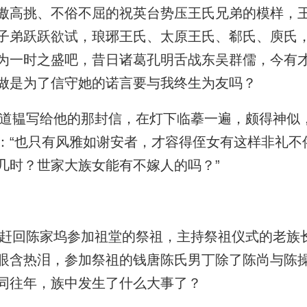
傲高挑、不俗不屈的祝英台势压王氏兄弟的模样，
子弟跃跃欲试，琅琊王氏、太原王氏、郗氏、庾氏
为一时之盛吧，昔日诸葛孔明舌战东吴群儒，今有
做是为了信守她的诺言要与我终生为友吗？
韫写给他的那封信，在灯下临摹一遍，颇得神似
：“也只有风雅如谢安者，才容得侄女有这样非礼不
几时？世家大族女能有不嫁人的吗？”
回陈家坞参加祖堂的祭祖，主持祭祖仪式的老族
眼含热泪，参加祭祖的钱唐陈氏男丁除了陈尚与陈
同往年，族中发生了什么大事了？