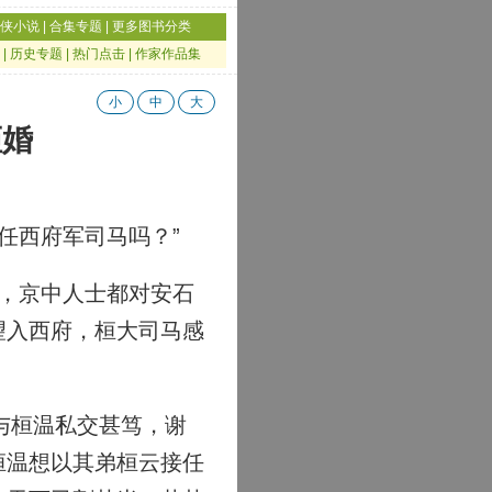
侠小说
|
合集专题
|
更多图书分类
|
历史专题
|
热门点击
|
作家作品集
小
中
大
拒婚
任西府军司马吗？”
，京中人士都对安石
望入西府，桓大司马感
与桓温私交甚笃，谢
桓温想以其弟桓云接任