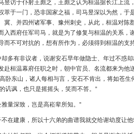
马昱访于仆射王彪之，王彪之认为桓温据长江上流
权萃于一门，恐非国家之福，司马昱深以为然，于
、冀、并四州诸军事、豫州刺史，从此，桓温对陈
而入西府任军司马，就是为了修复与桓温的关系，
导而不可对抗的，想有所作为，必须得到桓温的支
却多有非议者，说谢安石早年做隐士、年过不惑却
发赴桓温幕府任职之时，朝中官员、名流都来为他
，高卧东山，诸人每相与言，安石不肯出，将如苍生
样的讥讽，也只是摇摇头，笑而不答。”
雅量深致，岂是高崧辈所知。”
不在建康，所以十六弟的曲谱我就交给谢幼度让他