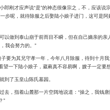
郎刚才应声说“是”的神态很像宗之，不，应该说
下一步呢，就待除服之后娶陆小娘子进门，这可是阿
以做到泰山崩于前而目不瞬，但在自己嫡亲的亲
，我会努力的。”
子要为其兄守孝一年，今年八月除服，待到十月我
看望一下陆小娘子，葳蕤真不容易啊，嫂子一定要想
就到了玉皇山陈氏墓园。
去，指着山麓那一片空阔地说道：“操之，我钱唐
？”