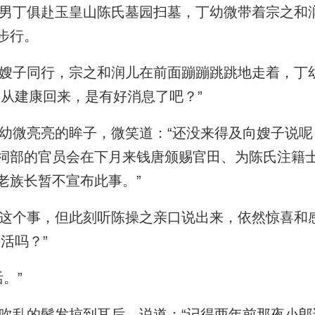
丁俱赴玉皇山陈氏墓园扫墓，丁幼微带着宗之和
步行。
子同行，宗之和润儿在前面蹦蹦跳跳地走着，丁
尚从建康回来，是有好消息了吧？”
微亮亮的眸子，微笑道：“还没来得及向嫂子说呢
祠部的官员会在下月来钱唐颁赐官田、为陈氏注籍
老族长暂不宣布此事。”
个事，但此刻听陈操之亲口说出来，依然惊喜和
活吗？”
。”
乱的鬓发掠到耳后，说道：“记得两年前那夜小郎