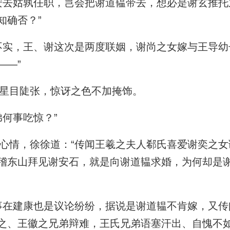
去姑孰任职，岂会把谢道韫带去，想必是谢玄推托之
知确否？”
实，王、谢这次是两度联姻，谢尚之女嫁与王导幼
——”
星目陡张，惊讶之色不加掩饰。
何事吃惊？”
情，徐徐道：“传闻王羲之夫人郗氏喜爱谢奕之女
稽东山拜见谢安石，就是向谢道韫求婚，为何却是
在建康也是议论纷纷，据说是谢道韫不肯嫁，又传
之、王徽之兄弟辩难，王氏兄弟语塞汗出、自愧不