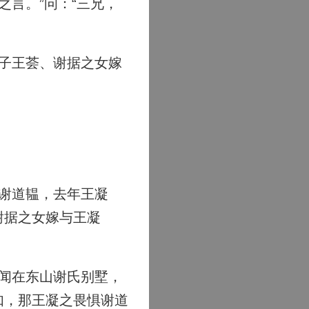
言。”问：“三兄，
子王荟、谢据之女嫁
谢道韫，去年王凝
谢据之女嫁与王凝
闻在东山谢氏别墅，
如，那王凝之畏惧谢道