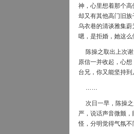
神，心里想着那个高
却又有其他高门旧族
乌衣巷的清谈雅集蔚
嗯，是拒婚，她这么
陈操之取出上次谢道
原信一并收起，心想
台兄，你又能坚持到
……
次日一早，陈操之赶
严，说话声音微颤，
怪，分明觉得气氛不