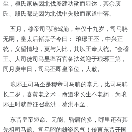
尘，桓氏家族因北伐屡建功勋而显达，其余庾
氏、殷氏都是因为北伐中失败而家道中落。
五月，穆帝司马聃驾崩，年仅十九岁，司马聃
无嗣，皇太后褚蒜子令曰：“琅琊王丕，中兴正
统，义望情地，莫与为比，其以王奉大统。”会稽
王、大司徒司马昱率百官备法驾迎于琅琊王第，
同月庚申日，司马丕即皇帝位，大赦。
琅琊王司马丕是穆帝司马聃的堂兄，比司马聃
长二岁，喜黄老之术，命道求长生不老药，为琅
琊王时就曾征召葛洪，葛洪不至。
东晋皇帝短命、无能、昏庸的多，哪里还有其
先祖司马懿、司马昭的雄姿风气！传言东晋开国