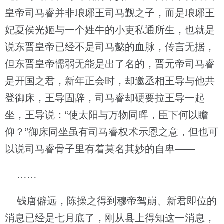
皇帝司马睿并非琅琊王司马觐之子，而是琅琊王
妃夏侯光姬与一个姓牛的小吏私通所生，也就是
说东晋皇帝已经不是司马懿的血脉，传言无据，
但东晋皇帝懦弱无能是出了名的，晋元帝司马睿
是开国之君，新年正会时，却邀丞相王导与他共
登御床，王导固辞，司马睿却硬要拉王导一起
坐，王导说：“使太阳与万物同晖，臣下何以瞻
仰？”御床同坐虽有司马睿权术示恩之意，但也可
以说司马睿骨子里有着莫名其妙的自卑——
……
钱唐僻远，陈操之得到穆帝驾崩、新君即位的
消息已经是七月底了，刚从县上得知这一消息，