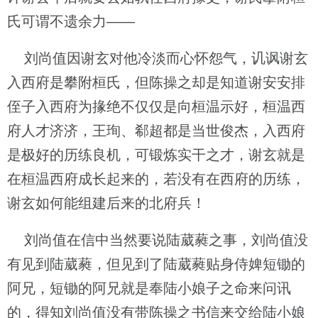
氏可谓不遗余力——
刘尚值因谢玄对他冷淡而心怀怨气，讥讽谢玄
入西府是攀附桓氏，但陈操之却是知道谢安安排
侄子入西府为掾绝不仅仅是向桓温示好，桓温西
府人才济济，王珣、郗超都是当世俊杰，入西府
是极好的历练良机，可锻炼实干之才，谢玄就是
在桓温西府成长起来的，若没有在西府的历练，
谢玄如何能组建后来的北府兵！
刘尚值在信中当然要说陆葳蕤之事，刘尚值没
有见到陆葳蕤，但见到了陆葳蕤贴身侍婢短锄的
阿兄，短锄的阿兄就是奉陆小娘子之命来问讯
的，得知刘尚值没有带陈操之书信来交给陆小娘