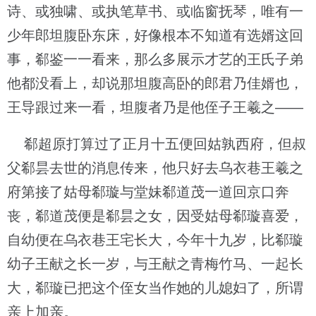
诗、或独啸、或执笔草书、或临窗抚琴，唯有一
少年郎坦腹卧东床，好像根本不知道有选婿这回
事，郗鉴一一看来，那么多展示才艺的王氏子弟
他都没看上，却说那坦腹高卧的郎君乃佳婿也，
王导跟过来一看，坦腹者乃是他侄子王羲之——
郗超原打算过了正月十五便回姑孰西府，但叔
父郗昙去世的消息传来，他只好去乌衣巷王羲之
府第接了姑母郗璇与堂妹郗道茂一道回京口奔
丧，郗道茂便是郗昙之女，因受姑母郗璇喜爱，
自幼便在乌衣巷王宅长大，今年十九岁，比郗璇
幼子王献之长一岁，与王献之青梅竹马、一起长
大，郗璇已把这个侄女当作她的儿媳妇了，所谓
亲上加亲。