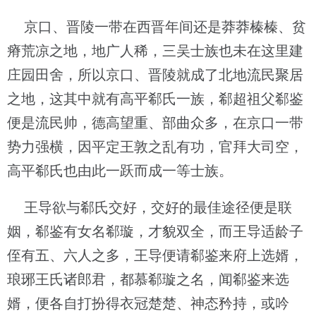
京口、晋陵一带在西晋年间还是莽莽榛榛、贫
瘠荒凉之地，地广人稀，三吴士族也未在这里建
庄园田舍，所以京口、晋陵就成了北地流民聚居
之地，这其中就有高平郗氏一族，郗超祖父郗鉴
便是流民帅，德高望重、部曲众多，在京口一带
势力强横，因平定王敦之乱有功，官拜大司空，
高平郗氏也由此一跃而成一等士族。
王导欲与郗氏交好，交好的最佳途径便是联
姻，郗鉴有女名郗璇，才貌双全，而王导适龄子
侄有五、六人之多，王导便请郗鉴来府上选婿，
琅琊王氏诸郎君，都慕郗璇之名，闻郗鉴来选
婿，便各自打扮得衣冠楚楚、神态矜持，或吟