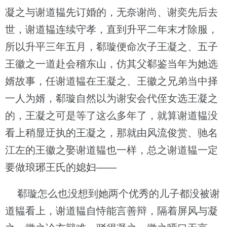
凝之与谢道韫先订婚的，无奈谢尚、谢奕先后去
世，谢道韫连续守孝，直到升平二年末才除服，
所以升平三年五月，郗璇便命次子王凝之、五子
王徽之一道赴会稽东山，仿其父郗鉴当年为她选
婿故事，任谢道韫在王凝之、王徽之兄弟当中择
一人为婿，郗璇自然以为谢安会代侄女选王凝之
的，王凝之可是等了这么多年了，就算谢道韫没
看上稍显迂执的王凝之，那就由风流俊赏、驰名
江左的王徽之娶谢道韫也一样，总之谢道韫一定
要做琅琊王氏的媳妇——
郗璇怎么也没想到她两个优秀的儿子都没被谢
道韫看上，谢道韫自恃能言善辩，隔着屏风与凝