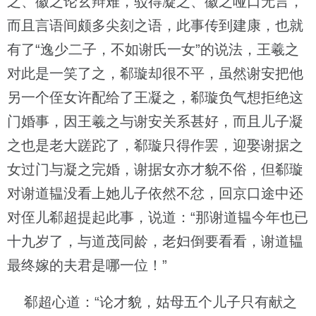
之、徽之论玄辩难，驳得凝之、徽之哑口无言，
而且言语间颇多尖刻之语，此事传到建康，也就
有了“逸少二子，不如谢氏一女”的说法，王羲之
对此是一笑了之，郗璇却很不平，虽然谢安把他
另一个侄女许配给了王凝之，郗璇负气想拒绝这
门婚事，因王羲之与谢安关系甚好，而且儿子凝
之也是老大蹉跎了，郗璇只得作罢，迎娶谢据之
女过门与凝之完婚，谢据女亦才貌不俗，但郗璇
对谢道韫没看上她儿子依然不忿，回京口途中还
对侄儿郗超提起此事，说道：“那谢道韫今年也已
十九岁了，与道茂同龄，老妇倒要看看，谢道韫
最终嫁的夫君是哪一位！”
郗超心道：“论才貌，姑母五个儿子只有献之