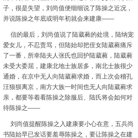
子，很是失望，刘尚值便细细说了陈操之近况，
并说陈操之年底或明年初就会来建康——
信的最后，刘尚值说了陆葳蕤的处境，陆纳宠
爱女儿，不忍责骂，但陆始却把侄女陆葳蕤痛斥
了一番，所幸陆夫人张氏也回护陆葳蕤，陆葳蕤
未受大委屈，建康北地士族居多，南北士族很少
通婚，在京中无人向陆葳蕤求婚，而上次会稽孔
汪狼狈离京，南方大族一时间也无人向陆葳蕤求
亲，都要等着看陈操之除服后、陆氏将会如何对
待陈操之——
刘尚值提醒陈操之入建康要小心在意，五兵尚
书陆始早已发话要羞辱陈操之，要让陈操之在建