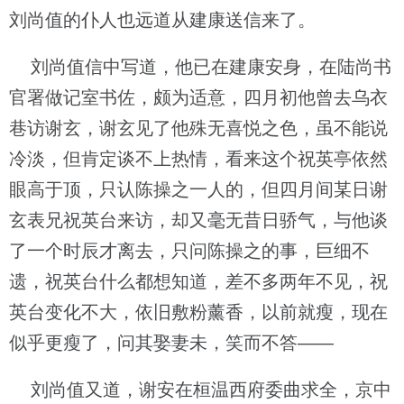
刘尚值的仆人也远道从建康送信来了。
刘尚值信中写道，他已在建康安身，在陆尚书
官署做记室书佐，颇为适意，四月初他曾去乌衣
巷访谢玄，谢玄见了他殊无喜悦之色，虽不能说
冷淡，但肯定谈不上热情，看来这个祝英亭依然
眼高于顶，只认陈操之一人的，但四月间某日谢
玄表兄祝英台来访，却又毫无昔日骄气，与他谈
了一个时辰才离去，只问陈操之的事，巨细不
遗，祝英台什么都想知道，差不多两年不见，祝
英台变化不大，依旧敷粉薰香，以前就瘦，现在
似乎更瘦了，问其娶妻未，笑而不答——
刘尚值又道，谢安在桓温西府委曲求全，京中