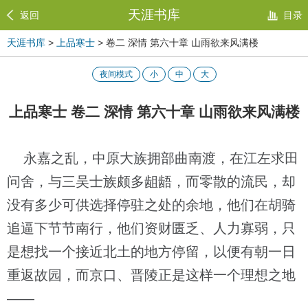
天涯书库
返回
目录
天涯书库
>
上品寒士
> 卷二 深情 第六十章 山雨欲来风满楼
夜间模式
小
中
大
上品寒士 卷二 深情 第六十章 山雨欲来风满楼
永嘉之乱，中原大族拥部曲南渡，在江左求田
问舍，与三吴士族颇多龃龉，而零散的流民，却
没有多少可供选择停驻之处的余地，他们在胡骑
追逼下节节南行，他们资财匮乏、人力寡弱，只
是想找一个接近北土的地方停留，以便有朝一日
重返故园，而京口、晋陵正是这样一个理想之地
——