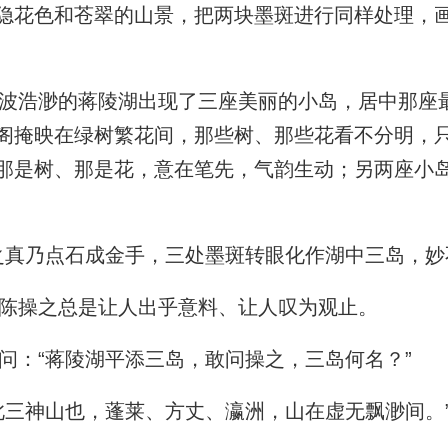
隐花色和苍翠的山景，把两块墨斑进行同样处理，
浩渺的蒋陵湖出现了三座美丽的小岛，居中那座
阁掩映在绿树繁花间，那些树、那些花看不分明，
那是树、那是花，意在笔先，气韵生动；另两座小
真乃点石成金手，三处墨斑转眼化作湖中三岛，妙
陈操之总是让人出乎意料、让人叹为观止。
：“蒋陵湖平添三岛，敢问操之，三岛何名？”
三神山也，蓬莱、方丈、瀛洲，山在虚无飘渺间。