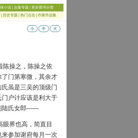
侠小说
|
合集专题
|
更多图书分类
|
历史专题
|
热门点击
|
作家作品集
小
中
大
着陈操之，陈操之依
除了门第寒微，其余才
陆氏虽是三吴的顶级门
氏门户计应该是利大于
到陆氏女郎——
高眼界也高，简直目
也来参加谢府每月一次