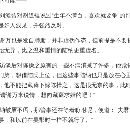
不可能——
澹曾对谢道韫说过“生年不满百，喜欢就要争”的
是妇人浅见，并强烈反对。
万也是发自肺腑，并非虚伪作态，但前提是不要
始无异，比之温和重情的陆纳更重虚名。
谈后对陈操之原有的一些不满消减了许多，他觉
门第，想借陆氏上位，但这些事陆纳也只是放在心
，他不能把葳蕤下嫁陈操之，这是很无奈的事，此
是请谢万来说情，想向葳蕤求婚的吧！”
皱眉不语，那管事还在等着吩咐呢，便道：“夫君
事，和以前在吴郡时一样不就行了。”