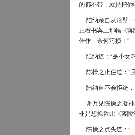
的都不带，就是把他
陆纳亲自从沿壁一排
正看书案上那幅《蒋
佳作，奈何污损！”
陆纳道：“是小女习
陈操之止住道：“且
陆纳自不会拒绝，
谢万见陈操之凝神看
非是想挽救此《蒋陵
陈操之点头道：“一