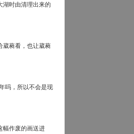
大湖时由清理出来的
给葳蕤看，也让葳蕤
年吗，所以不会是现
这幅作废的画送进