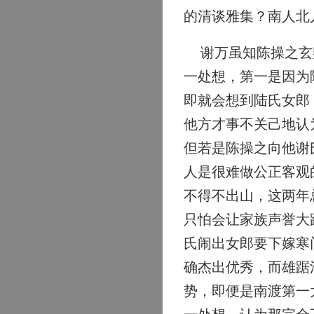
的清谈雅集？南人北
谢万虽知陈操之玄辩
一处想，第一是因为
即就会想到陆氏女郎
他方才事不关己地认
但若是陈操之向他谢
人是很难做公正客观
不得不出山，这两年
只怕会让家族声誉大
氏闹出女郎要下嫁寒
确杰出优秀，而雄踞
势，即便是南渡第一