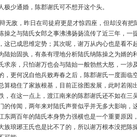
人极少通婚，陈郡谢氏可不想开这个头。
无敌，昨日在司徒府更是才惊四座，但却没有把
陈操之与陆氏女郎之事沸沸扬扬流传了近三年，一
，这已成思维定势；其次呢，谢万从内心也是看不
为陆始固执，有条有理地分析陆氏纳陈操之为婿的
氏求亲，只怕谢万也会与陆始一般勃然大怒，一涉
的，更何况自他兵败寿春之后，陈郡谢氏一度面临
总算稳住了家族根基，目前正徐图发展，此时若闹
跌，在这一点上，渡江南来的陈郡谢氏还不如在三
门的传闻，两年来对陆氏声誉似乎并无多大影响，
江东两百年的陆氏本身势力强横也是一个重要原因
大族琅琊王氏也是比不了的，所以谢万根本没把陈