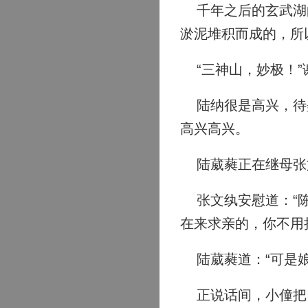
千年之后的玄武湖的
淤泥堆积而成的，所
“三神山，妙极！”
陆纳很是高兴，待墨
高兴高兴。
陆葳蕤正在继母张
张文纨安慰道：“陈
在来求亲的，你不用
陆葳蕤道：“可是娘
正说话间，小僮把《