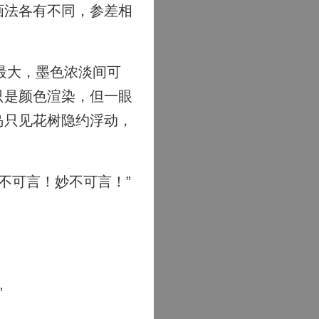
画法各有不同，参差相
最大，墨色浓淡间可
只是颜色渲染，但一眼
岛只见花树隐约浮动，
不可言！妙不可言！”
”