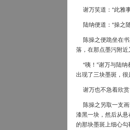
谢万笑道：“此雅事
陆纳便道：“操之随
陈操之便跪坐在书案
落，在那点墨污附近
“咦！”谢万与陆纳
出现了三块墨斑，很
谢万也不急着欣赏《
陈操之另取一支画笔
漆黑一块，然后从悬
的那块墨斑上细心勾