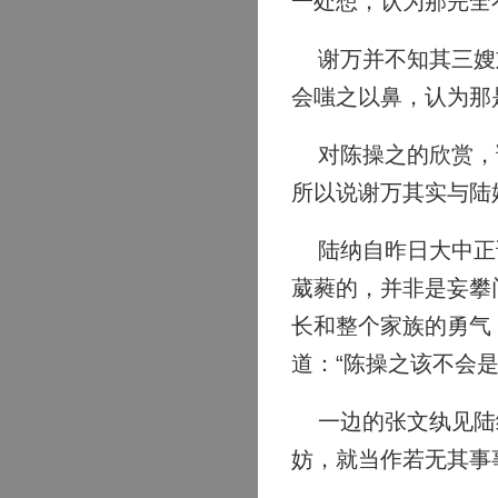
一处想，认为那完全
谢万并不知其三嫂刘
会嗤之以鼻，认为那
对陈操之的欣赏，谢
所以说谢万其实与陆
陆纳自昨日大中正访
葳蕤的，并非是妄攀
长和整个家族的勇气
道：“陈操之该不会
一边的张文纨见陆纳
妨，就当作若无其事