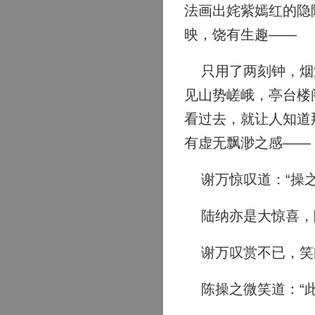
法画出姹紫嫣红的隐
映，饶有生趣——
只用了两刻钟，烟波
见山势嵯峨，亭台楼
看过去，就让人知道
有虚无飘渺之感——
谢万惊叹道：“操之
陆纳亦是大惊喜，
谢万叹赏不已，笑问
陈操之微笑道：“此