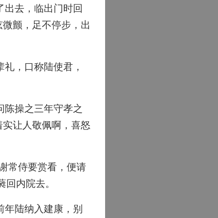
了出去，临出门时回
弦微颤，足不停步，出
辈礼，口称陆使君，
问陈操之三年守孝之
着实让人敬佩啊，喜怒
谢常侍要赏看，便请
蕤回内院去。
前年陆纳入建康，别