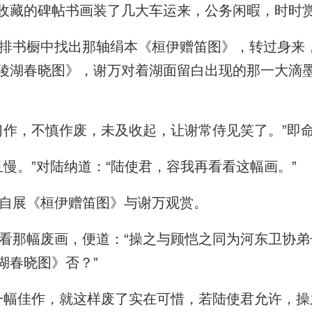
收藏的碑帖书画装了几大车运来，公务闲暇，时时
书橱中找出那轴绢本《桓伊赠笛图》，转过身来
陵湖春晓图》，谢万对着湖面留白出现的那一大滴墨
作，不慎作废，未及收起，让谢常侍见笑了。”即
慢。”对陆纳道：“陆使君，容我再看看这幅画。”
自展《桓伊赠笛图》与谢万观赏。
那幅废画，便道：“操之与顾恺之同为河东卫协弟
湖春晓图》否？”
幅佳作，就这样废了实在可惜，若陆使君允许，操