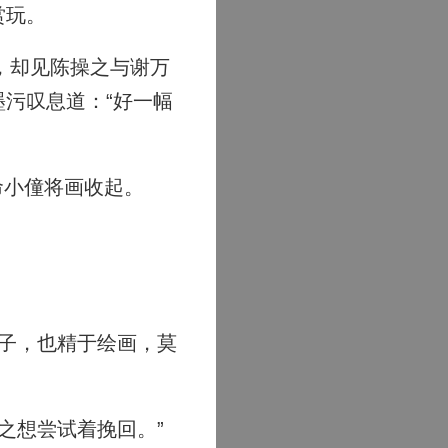
赏玩。
，却见陈操之与谢万
污叹息道：“好一幅
命小僮将画收起。
子，也精于绘画，莫
之想尝试着挽回。”