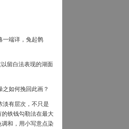
略一端详，兔起鹘
这以留白法表现的湖面
操之如何挽回此画？
浓淡有层次，不只是
有的铁钱勾勒法在最大
色调和，用小写意点染