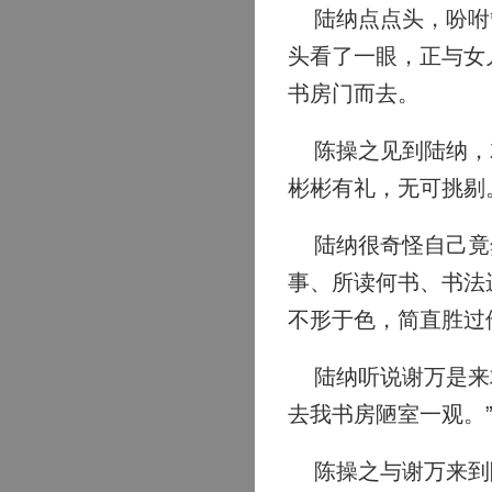
陆纳点点头，吩咐管
头看了一眼，正与女
书房门而去。
陈操之见到陆纳，就
彬彬有礼，无可挑剔
陆纳很奇怪自己竟然
事、所读何书、书法
不形于色，简直胜过
陆纳听说谢万是来求
去我书房陋室一观。
陈操之与谢万来到陆