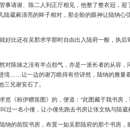
事请谢、陈二人到正厅相见，他整了整衣冠，迎
儿陆葳蕤清亮的眸子相对，那企盼的眼神让陆纳心
好比还在吴郡求学那时自由出入陆府一般，执后
。
对陈操之没有半点怨气，亦是一派长者的从容，
进境……让一边的谢万瞧得有些讶然，陆纳的雅量
他三兄谢安石了。
览《桓伊赠笛图》的，便道：“此图藏于我书房，
”叫过一名小僮，让小僮先跑去书房让张文纨与陆葳
纳的前院书房，布置一如吴郡陆府的那个书房，