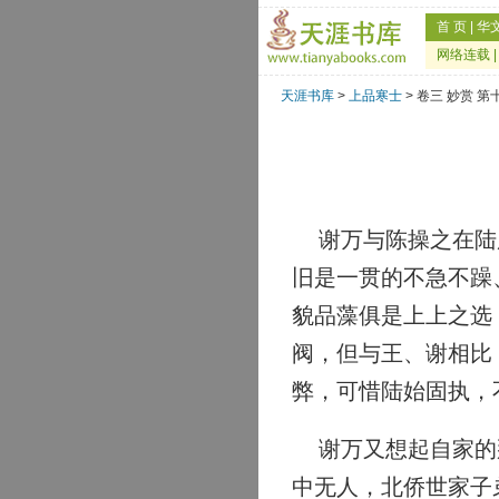
首 页
|
华
网络连载
天涯书库
>
上品寒士
> 卷三 妙赏 第
谢万与陈操之在陆府
旧是一贯的不急不躁
貌品藻俱是上上之选
阀，但与王、谢相比
弊，可惜陆始固执，
谢万又想起自家的那
中无人，北侨世家子