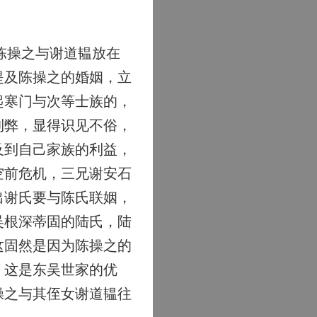
陈操之与谢道韫放在
提及陈操之的婚姻，立
起寒门与次等士族的，
利弊，显得识见不俗，
及到自己家族的利益，
空前危机，三兄谢安石
出谢氏要与陈氏联姻，
吴根深蒂固的陆氏，陆
这固然是因为陈操之的
，这是东吴世家的优
操之与其侄女谢道韫往