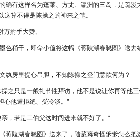
确有这样名为蓬莱、方丈、瀛洲的三岛，是疏浚
以这算不得是陈操之的神来之笔。
谢万拊手大赞。
色稍干，即命小僮将这幅《蒋陵湖春晓图》送去
文纨房里提心吊胆，不知陈操之登门意欲何为？
操之只是一般礼节性拜访，他不是说让你再等他三
担心他遭拒绝、受冷淡。”
亲，若是二伯父这时闯进来就不好了。”
蒋陵湖春晓图》送来了，陆葳蕤奇怪爹爹怎么把