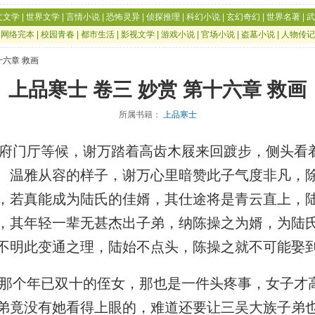
文文学
|
世界文学
|
言情小说
|
恐怖灵异
|
侦探推理
|
科幻小说
|
玄幻奇幻
|
世界名著
|
武
|
网络完本
|
校园青春
|
都市生活
|
影视文学
|
游戏小说
|
官场小说
|
盗墓小说
|
人物传记
十六章 救画
上品寒士 卷三 妙赏 第十六章 救画
所属书籍：
上品寒士
门厅等候，谢万踏着高齿木屐来回踱步，侧头看
、温雅从容的样子，谢万心里暗赞此子气度非凡，
，若真能成为陆氏的佳婿，其仕途将是青云直上，
，其年轻一辈无甚杰出子弟，纳陈操之为婿，为陆
不明此变通之理，陆始不点头，陈操之就不可能娶
个年已双十的侄女，那也是一件头疼事，女子才
弟竟没有她看得上眼的，难道还要让三吴大族子弟