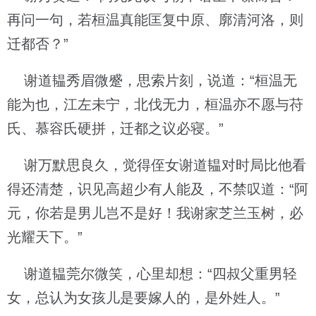
再问一句，若桓温真能匡复中原、廓清河洛，则
迁都否？”
谢道韫秀眉微蹙，思索片刻，说道：“桓温无
能为也，江左未宁，北伐无力，桓温亦不愿与苻
氏、慕容氏硬拼，迁都之议必寝。”
谢万默思良久，觉得侄女谢道韫对时局比他看
得还清楚，识见高超少有人能及，不禁叹道：“阿
元，你若是男儿岂不是好！我谢家芝兰玉树，必
光耀天下。”
谢道韫莞尔微笑，心里却想：“四叔父重男轻
女，总认为女孩儿是要嫁人的，是外姓人。”