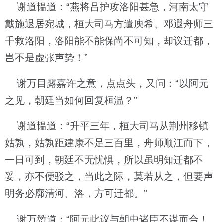
谢道韫道：“燕将吕护攻洛阳甚急，河南太守
戴施退居宛城，桓大司马方遣庾希、邓遐舟师三
千救洛阳，洛阳能不能保尚不可知，却议迁都，
岂不是虚张声势！”
谢万目露嘉许之意，点点头，又问：“以阿元
之见，朝廷当如何回复桓温？”
谢道韫道：“升平三年，桓大司马从荆州移镇
姑孰，姑孰距建康不足三百里，舟师顺江而下，
一日可到，朝廷不无忧惧，所以虽明知迁都不
妥，亦不便驳之，当此之际，莫若从之，但要声
明务必廓清河、洛，方可迁都。”
谢万赞道：“阿元此议与朝中诸臣不谋而合！