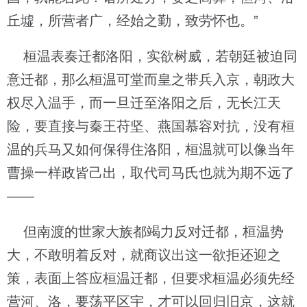
丘墟，所营者广，经始之勤，致劳怀也。”
桓温表奏迁都洛阳，实欲树威，若朝廷被迫同
意迁都，那么桓温可堂而皇之带兵入京，朝政大
权尽入温手，而一旦迁至洛阳之后，无长江天
险，要直接与秦王苻坚、燕国慕容对抗，没有桓
温的兵马又如何保得住洛阳，桓温就可以像当年
曹操一样政皆己出，取代司马氏也就为期不远了
——
但南渡的世家大族都竭力反对迁都，桓温势
大，不敢明着反对，就商议出这一欲拒还迎之
策，表面上答应桓温迁都，但要求桓温必须先经
营河、洛，要荡平区宇，才可以回归旧京，这就