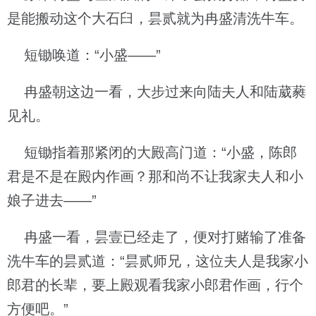
是能搬动这个大石臼，昙贰就为冉盛清洗牛车。
短锄唤道：“小盛——”
冉盛朝这边一看，大步过来向陆夫人和陆葳蕤
见礼。
短锄指着那紧闭的大殿高门道：“小盛，陈郎
君是不是在殿内作画？那和尚不让我家夫人和小
娘子进去——”
冉盛一看，昙壹已经走了，便对打赌输了准备
洗牛车的昙贰道：“昙贰师兄，这位夫人是我家小
郎君的长辈，要上殿观看我家小郎君作画，行个
方便吧。”