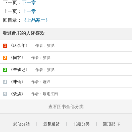
下一页：
下一章
上一页：
上一章
回目录：
《上品寒士》
看过此书的人还喜欢
《庆余年》
作者：猫腻
1
《间客》
作者：猫腻
2
《朱雀记》
作者：猫腻
3
《诛仙》
作者：萧鼎
4
《亵渎》
作者：烟雨江南
5
查看图书全部分类
武侠分站
意见反馈
书籍分类
回顶部