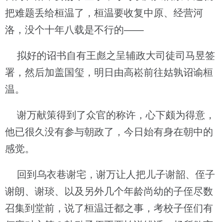
把难题丢给桓温了，桓温要收复中原、经营河
洛，没个十年八载是不行的——
拟好的诏书自有王彪之呈辅政大司徒司马昱签
署，然后加盖国玺，明日由高崧前往姑孰诏谕桓
温。
谢万献策得到了众官的称许，心下颇为得意，
他已很久没有参与朝政了，今日始有身在朝中的
感觉。
回到乌衣巷谢宅，谢万让人把儿子谢韶、侄子
谢朗、谢琰、以及另外几个年龄尚幼的子侄尽数
召集到堂前，说了桓温迁都之事，考校子侄们有