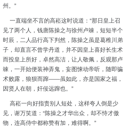
州。”
一直端坐不言的高崧这时说道：“那日皇上召
见了两个人，钱唐陈操之与徐州卢竦，短短半个
时辰，二人品行高下判然，陈操之虽是葛稚川弟
子，却直言不曾学丹道，并不因皇上喜好长生术
而投皇上所好，卓然高洁，让人敬佩，反观那卢
竦，一开始便装神弄鬼，妄图悚动帝听，随即骗
术败露，狼狈而蹿——虽如此，亦是国家之福，
因贤人在朝，奸佞远蹿也。”
高崧一向好指责别人短处，这样夸人倒是少
见，谢万笑道：“陈操之才华出众，却不恃才傲
物，连高侍中都称赞有加，难得啊。”