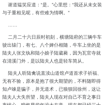
谢道韫笑应道：“是。”心里想：“我还从未女装
与子重相见呢，有些难为情啊。”
……
二月二十六日辰时初刻，横塘陆府的三辆牛车
驶出辕门，有七、八个婢仆相随，牛车上坐的是
陆夫人张文纨和陆小娘子陆葳蕤，因为瓦官寺就
在清溪门外，是以陆夫人也是轻车简从。
陆夫人听陆禽说直渎山道馆卢道首求子祈福、
无有不验，原本是抱了很大期望的，不料随即得
知卢竦是骗子，并无道术，已狼狈回徐州，这让
陆夫人大失所望，陆夫人现在对自己不育之事日