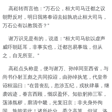
高崧转而言他：“万石公，桓大司马迁都之议
朝野反对，明日我将奉诏去姑孰劝止桓大司马，
万石公有以教我否？”
谢万识见是有的，说道：“桓大司马欲以虚声
威吓朝廷耳，非事实也，迁都岂易事哉，但从
之，自无所至。”
高崧点头称是，便与谢万、孙绰同至西省，与
尚书仆射王彪之共同拟诏，由孙绰执笔，代皇帝
诏桓温曰：“在昔丧乱，忽涉五纪，戎狄肆暴，继
袭凶迹，眷言西顾，慨叹盈怀。知欲躬帅三军，
荡涤氛秽，廓清中畿，光复旧京；非夫身外徇
国，孰能若此！诸所处分，委之高算，但河、洛