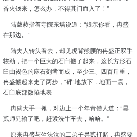
香火钱来，怎么办，不得其门而入了！”
陆葳蕤指着寺院东墙说道：“娘亲你看，冉盛
在那边。”
陆夫人转头看去，却见虎背熊腰的冉盛正双手
较劲，把一个巨大的石臼搬了起来，这长方形石
臼由褐色的麻石刻凿而成，至少三、四百斤重，
冉盛搬起来走了两步，“砰”地放下，地面一震，
石臼底部微陷地表——
冉盛大手一摊，对边上一个年青僧人道：“昙
贰师兄输了吧，赶紧洗牛车去，哈哈。”
原来冉盛与竺法汰的二弟子昙贰打赌，冉盛要