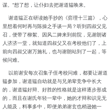
谋。”想了想，让仆妇去把谢道韫唤来。
谢道韫正在研读她手抄的《弈理十三篇》，心
里想着何时再与陈操之手谈一局？听到四叔父见
召，便带了柳絮、因风二婢来到前院，见谢朗诸
人济济一堂，就知道四叔父又在考校他们了，上
前向四叔父谢万施礼，也与谢朗站到了一起，等
候问难。
以前谢安每次召集子侄考校问难，都要让谢道
韫参加，谢道韫自幼就是与兄弟辈竞争中长大
的，谢道韫好辩、好胜的性格就是这样逐步形成
的，而且在谢氏年轻一辈中，她的才辩和识见无
人能及，料事多中，即便弟弟谢玄也稍逊她一