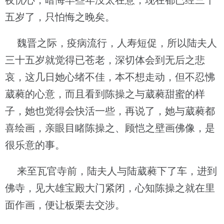
夜忧心，暗悔早些年没太在意，现在都已经三十
五岁了，只怕悔之晚矣。
魏晋之际，疫病流行，人寿短促，所以陆夫人
三十五岁就觉得已苍老，深切体会到无后之悲
哀，这几日她心绪不佳，本不想走动，但不忍怫
葳蕤的心意，而且看到陈操之与葳蕤甜蜜的样
子，她也觉得会快活一些，再说了，她与葳蕤都
喜绘画，亲眼目睹陈操之、顾恺之壁画佛像，是
很乐意的事。
来至瓦官寺前，陆夫人与陆葳蕤下了车，进到
佛寺，见大雄宝殿大门紧闭，心知陈操之就在里
面作画，便让板栗去交涉。