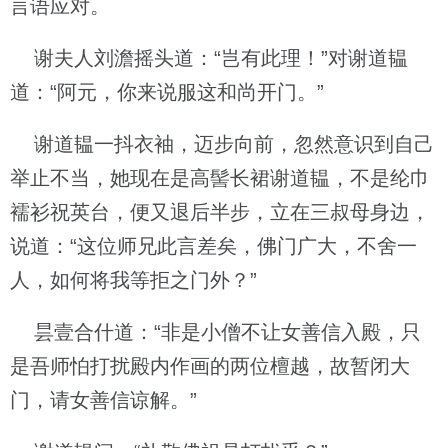
言语应对。
谢夫人刘澹摇头道：“岂有此理！”对谢道韫
道：“阿元，你来说服这和尚开门。”
谢道韫一抖衣袖，迈步向前，忽然意识到自己
举止不当，她现在是高髻长裙谢道韫，不是纶巾
襦衫祝英台，便又退后半步，立在三叔母身边，
说道：“这位师兄此言差矣，佛门广大，不舍一
人，如何将我等拒之门外？”
昙壹合什道：“非是小僧不让女善信入殿，只
是吾师怕打扰殿内作画的两位檀越，故暂闭大
门，请女善信谅解。”