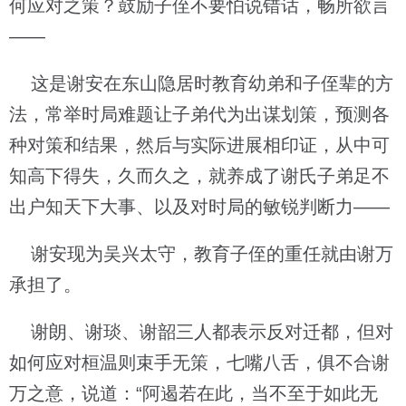
何应对之策？鼓励子侄不要怕说错话，畅所欲言
——
这是谢安在东山隐居时教育幼弟和子侄辈的方
法，常举时局难题让子弟代为出谋划策，预测各
种对策和结果，然后与实际进展相印证，从中可
知高下得失，久而久之，就养成了谢氏子弟足不
出户知天下大事、以及对时局的敏锐判断力——
谢安现为吴兴太守，教育子侄的重任就由谢万
承担了。
谢朗、谢琰、谢韶三人都表示反对迁都，但对
如何应对桓温则束手无策，七嘴八舌，俱不合谢
万之意，说道：“阿遏若在此，当不至于如此无