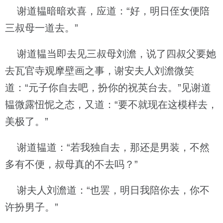
谢道韫暗暗欢喜，应道：“好，明日侄女便陪
三叔母一道去。”
谢道韫当即去见三叔母刘澹，说了四叔父要她
去瓦官寺观摩壁画之事，谢安夫人刘澹微笑
道：“元子你自去吧，扮你的祝英台去。”见谢道
韫微露忸怩之态，又道：“要不就现在这模样去，
美极了。”
谢道韫道：“若我独自去，那还是男装，不然
多有不便，叔母真的不去吗？”
谢夫人刘澹道：“也罢，明日我陪你去，你不
许扮男子。”