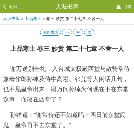
天涯书库
返回
目录
天涯书库
>
上品寒士
> 卷三 妙赏 第二十七章 不舍一人
夜间模式
小
中
大
上品寒士 卷三 妙赏 第二十七章 不舍一人
谢万送别全礼，入台城太极殿西堂与散骑常侍
兼着作郎孙绰及侍中高崧、张凭等人闲话几句，
也不见皇帝出来，谢万问孙绰为何现在不在东堂
议事，而改在西堂了？
孙绰道：“谢常侍还不知道吗？四日前东堂闹
鬼，皇帝再不去东堂了。”