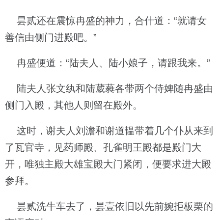
昙贰还在震惊冉盛的神力，合什道：“就请女
善信由侧门进殿吧。”
冉盛便道：“陆夫人、陆小娘子，请跟我来。”
陆夫人张文纨和陆葳蕤各带两个侍婢随冉盛由
侧门入殿，其他人则留在殿外。
这时，谢夫人刘澹和谢道韫带着几个仆从来到
了瓦官寺，见药师殿、孔雀明王殿都是殿门大
开，唯独主殿大雄宝殿大门紧闭，便要求进大殿
参拜。
昙贰洗牛车去了，昙壹依旧以先前婉拒板栗的