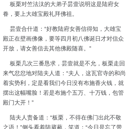
板栗对竺法汰的大弟子昙壹说明这是陆府女
眷，要上大雄宝殿礼拜佛祖。
昙壹合什道：“好教陆府女善信得知，大雄宝
殿正在壁画佛像，要等四月初八佛诞日才对信众
开放，请女善信去其他佛殿随喜。”
板栗几次三番恳求，昙壹就是不允，板栗走回
来气忿忿地对陆夫人道：“夫人，这瓦官寺的和尚
着实势利，定是看我们今日没有布施香火钱，就
摆出这幅嘴脸！若是布施个五万、十万钱，包管
殿门大开！”
陆夫人责备道：“板栗，不得在佛门出此不敬
之语！”侧头看着陆葳蕤，笑道：“今日是忘了带