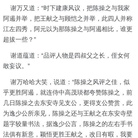
谢万又道：“时下建康风议，把陈操之与我家
阿遏并举，把王献之与顾恺之并举，此四人并称
江左四秀，阿元以为那陈操之与阿遏相比，谁更
超拔一些？”
谢道蕴道：“品评人物是四叔父之长，侄女何
敢妄议。”
谢万哈哈大笑，说道：“陈操之风评之佳，似
乎更胜阿遏，就连侍中高茂琰都夸赞陈操之，前
几日陈操之去东安寺见支公，更得支公赞赏，此
为逸少公所亲见，陈操之还与王献之在东安寺壁
题字较量书法，据逸少公言，陈操之的左右手书
法俱有新意，颖悟更胜王献之，改日有暇，我要