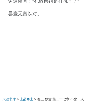
谢道韫问：“礼敬佛祖是打扰乎？”
昙壹无言以对。
天涯书库
>
上品寒士
> 卷三 妙赏 第二十七章 不舍一人