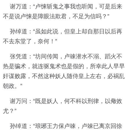
谢万道：“卢悚斩鬼之事我也听闻，可是后来
不是说卢悚是障眼法欺君，不足为信吗？”
孙绰道：“虽如此说，但皇上却自那日以后再
不去东堂了，奈何！”
张凭道：“坊间传闻，卢竦潜水不溺、蹈火不
热是骗术，就连驱鬼术也是假的，所幸此人早早
奸谋败露，不然这种妖人随侍皇上左右，必祸乱
朝政。”
谢万问：“既是妖人，何不科以刑律，以儆效
尤？”
孙绰道：“琅琊王力保卢竦，卢竦已离京回徐