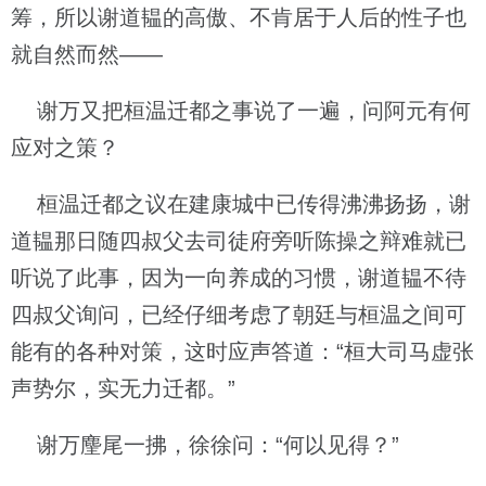
筹，所以谢道韫的高傲、不肯居于人后的性子也
就自然而然——
谢万又把桓温迁都之事说了一遍，问阿元有何
应对之策？
桓温迁都之议在建康城中已传得沸沸扬扬，谢
道韫那日随四叔父去司徒府旁听陈操之辩难就已
听说了此事，因为一向养成的习惯，谢道韫不待
四叔父询问，已经仔细考虑了朝廷与桓温之间可
能有的各种对策，这时应声答道：“桓大司马虚张
声势尔，实无力迁都。”
谢万麈尾一拂，徐徐问：“何以见得？”