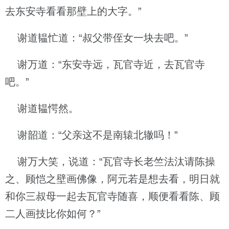
去东安寺看看那壁上的大字。”
谢道韫忙道：“叔父带侄女一块去吧。”
谢万道：“东安寺远，瓦官寺近，去瓦官寺
吧。”
谢道韫愕然。
谢韶道：“父亲这不是南辕北辙吗！”
谢万大笑，说道：“瓦官寺长老竺法汰请陈操
之、顾恺之壁画佛像，阿元若是想去看，明日就
和你三叔母一起去瓦官寺随喜，顺便看看陈、顾
二人画技比你如何？”