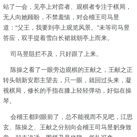
站了一会，见亭上对弈者、观棋者专注于棋局，
无人向她顾盼，不禁羞恼，对会稽王司马昱
道：“父王，我要到亭上观览风景。”未等司马昱
答应，双手提着雪白长裙就朝亭上而来。
司马昱阻拦不及，只好跟了上来。
陈操之看了一眼旁边观棋的王献之，王献之正
转头朝新安郡主望去，只一眼，就回过头来，凝
视棋局，修长的手指在膝上轻轻弹动，好似在操
琴。
会稽王都到眼前了，总不能视而不见吧，江思
玄、陈操之、王献之分别向会稽王司马昱躬身致