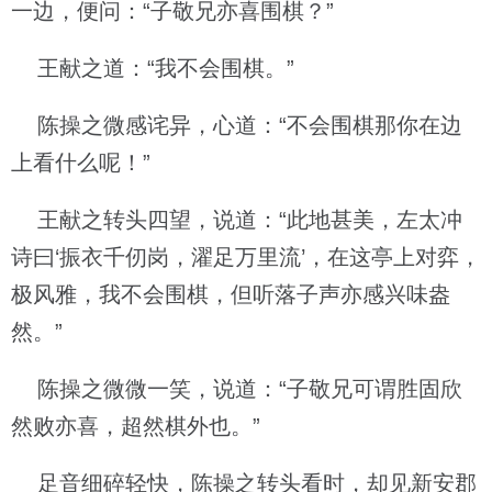
一边，便问：“子敬兄亦喜围棋？”
王献之道：“我不会围棋。”
陈操之微感诧异，心道：“不会围棋那你在边
上看什么呢！”
王献之转头四望，说道：“此地甚美，左太冲
诗曰‘振衣千仞岗，濯足万里流’，在这亭上对弈，
极风雅，我不会围棋，但听落子声亦感兴味盎
然。”
陈操之微微一笑，说道：“子敬兄可谓胜固欣
然败亦喜，超然棋外也。”
足音细碎轻快，陈操之转头看时，却见新安郡