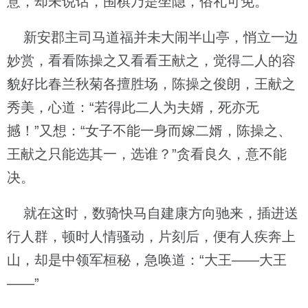
意，却未说话，围棋乃是坐隐，俗礼可免。
新安郡主司马道福并未大闹半山亭，悄立一边
妙赏，看看陈操之又看看王献之，觉得二人的容
貌好比春兰秋菊各擅胜场，陈操之俊朗，王献之
秀美，心道：“若得此二人为夫婿，死亦无
撼！”又想：“女子不能一身而嫁二婿，陈操之、
王献之只能选其一，选谁？”贪看良久，意不能
决。
就在这时，数骑快马自建康方向驰来，插进送
行人群，顿时人情骚动，片刻后，便有人疾奔上
山，却是中领军桓秘，急唤道：“大王——大王
——”