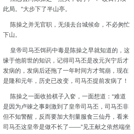
此局。”大步下了半山亭。
陈操之并无官职，无须去台城候命，不必匆忙
下山。
皇帝司马丕饵药中毒是陈操之早就知道的，这
缘于他前世的知识，记得司马丕是改元兴宁后才
发病的，发病后还拖了一年时间方才驾崩，现在
是隆和元年，历史已改变，司马丕提前发病了！
陈操之一面收拾棋子入奁，一面想道：“难道
是因为卢竦之事刺激到了皇帝司马丕，司马丕非
但不知警醒，反而要加大剂量服食三仙丹，看来
司马丕这皇帝是做不长了——”见王献之依然端坐