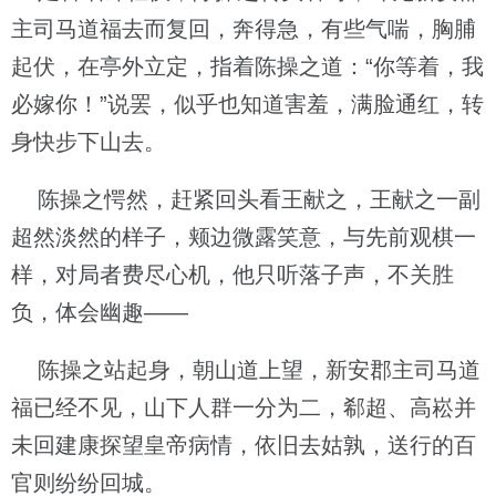
主司马道福去而复回，奔得急，有些气喘，胸脯
起伏，在亭外立定，指着陈操之道：“你等着，我
必嫁你！”说罢，似乎也知道害羞，满脸通红，转
身快步下山去。
陈操之愕然，赶紧回头看王献之，王献之一副
超然淡然的样子，颊边微露笑意，与先前观棋一
样，对局者费尽心机，他只听落子声，不关胜
负，体会幽趣——
陈操之站起身，朝山道上望，新安郡主司马道
福已经不见，山下人群一分为二，郗超、高崧并
未回建康探望皇帝病情，依旧去姑孰，送行的百
官则纷纷回城。