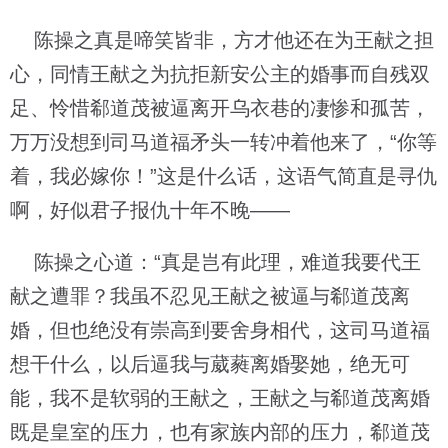
陈操之真是啼笑皆非，方才他还在为王献之担
心，同情王献之为抗拒新安公主的婚事而自残双
足、怜惜郗道茂被逼离开乌衣巷的凄惨和孤苦，
万万没想到司马道福矛头一转冲着他来了，“你等
着，我必嫁你！”这是什么话，这语气简直是寻仇
啊，好似君子报仇十年不晚——
陈操之心道：“真是岂有此理，难道我要代王
献之遭罪？我虽不忍见王献之被逼与郗道茂离
婚，但也绝没有崇高到要舍身相代，这司马道福
想干什么，以后逼我与葳蕤离婚娶她，绝无可
能，我不是软弱的王献之，王献之与郗道茂离婚
既是皇室的压力，也有家族内部的压力，郗道茂