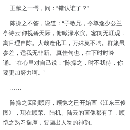
王献之一愕，问：“错认谁了？”
陈操之不答，说道：“子敬兄，令尊逸少公兰
亭诗云‘仰视碧天际，俯瞰渌水滨。寥阒无涯观，
寓目理自陈。大哉造化工，万殊莫不均。群籁虽
参差，适我无非新。’真佳句也，在下时时吟
诵。”在心里对自己说：“陈操之，时不我待，你
要更加努力啊。”
……
陈操之回到顾府，顾恺之已开始画《江东三俊
图》，现在顾荣、陆机、陆云的画像都有了，顾
恺之熟习揣摩，要画出人物的神韵。