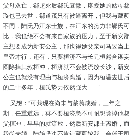
父母双亡，郗超死后郗氏衰微，疼爱她的姑母郗
璇也已去世，郗道茂只有被逼离开，但我与葳蕤
不同，陆氏乃江东士族，在江东的势力非郗氏可
比，我也绝不会有来自家族的压力，至于新安郡
主想要成为新安公主，那也得她父亲司马昱当上
皇帝才行，还有，只要桓济不与长兄桓熙合谋妄
图除掉其叔桓冲，桓济就不会被流放长沙，新安
公主也就没有理由与桓济离婚，因为桓温去世后
的二十多年，桓氏势力依然强大——”
又想：“可我现在尚未与葳蕤成婚，三年之
期，任重道远，莫不要桓济急不可耐想除掉他叔
父桓冲，早早的就流放，然后新安郡主离婚，而
我尚未婚，陆始坚决不肯让葳蕤嫁我，会稽王司