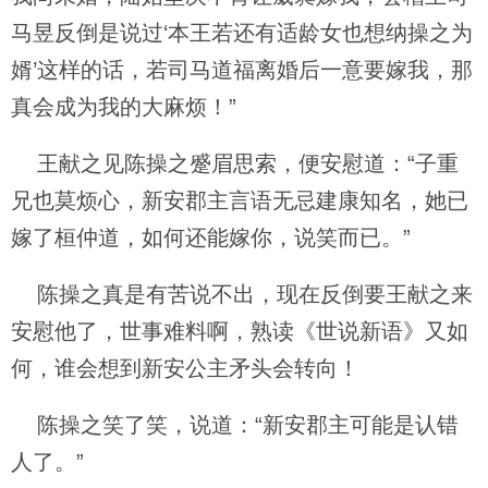
马昱反倒是说过‘本王若还有适龄女也想纳操之为
婿’这样的话，若司马道福离婚后一意要嫁我，那
真会成为我的大麻烦！”
王献之见陈操之蹙眉思索，便安慰道：“子重
兄也莫烦心，新安郡主言语无忌建康知名，她已
嫁了桓仲道，如何还能嫁你，说笑而已。”
陈操之真是有苦说不出，现在反倒要王献之来
安慰他了，世事难料啊，熟读《世说新语》又如
何，谁会想到新安公主矛头会转向！
陈操之笑了笑，说道：“新安郡主可能是认错
人了。”