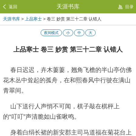
天涯书库
返回
目录
天涯书库
>
上品寒士
> 卷三 妙赏 第三十二章 认错人
夜间模式
小
中
大
上品寒士 卷三 妙赏 第三十二章 认错人
春日迟迟，卉木萋萋，翘角飞檐的半山亭仿佛
花木丛中耸起的孤舟，在和熙春风中行驶在满山
青翠间。
山下送行人声悄不可闻，棋子敲在棋枰上
的“叮叮”声清脆如山雀啾鸣。
身着白绢长裙的新安郡主司马道福在菊花台上