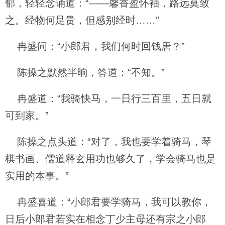
郁，轻轻念诵道：“——馨香盈怀袖，路远莫致
之。经物何足贵，但感别经时……”
冉盛问：“小郎君，我们何时回钱唐？”
陈操之默然半晌，答道：“不知。”
冉盛道：“我骑快马，一日行三百里，五日就
可到家。”
陈操之点头道：“对了，我也要学着骑马，琴
棋书画、儒道释玄用功也够久了，学会骑马也是
实用的本事。”
冉盛喜道：“小郎君要学骑马，我可以教你，
日后小郎君若实在相念丁少主母还有宗之小郎