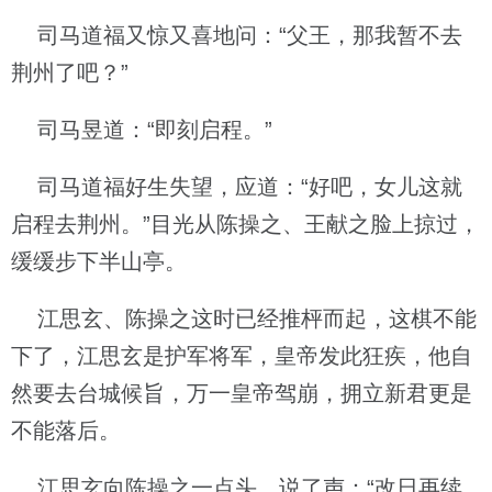
司马道福又惊又喜地问：“父王，那我暂不去
荆州了吧？”
司马昱道：“即刻启程。”
司马道福好生失望，应道：“好吧，女儿这就
启程去荆州。”目光从陈操之、王献之脸上掠过，
缓缓步下半山亭。
江思玄、陈操之这时已经推枰而起，这棋不能
下了，江思玄是护军将军，皇帝发此狂疾，他自
然要去台城候旨，万一皇帝驾崩，拥立新君更是
不能落后。
江思玄向陈操之一点头，说了声：“改日再续