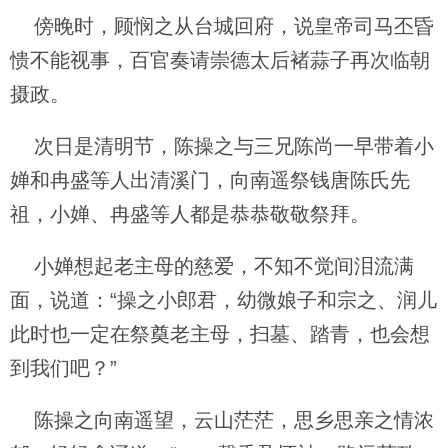
傍晚时，顾悯之从台城回府，说皇帝司马丕昏
愦不能视事，百官奏请崇德太后褚蒜子再次临朝
摄政。
次日是清明节，陈操之与三兄陈尚一早带着小
婵和冉盛等人出清溪门，向南遥祭钱唐陈氏先
祖，小婵、冉盛等人都是恭恭敬敬祭拜。
小婵想起老主母的慈爱，不知不觉间泪流满
面，说道：“操之小郎君，幼微娘子和宗之、润儿
此时也一定在祭奠老主母，扫墓、踏青，也会想
到我们吧？”
陈操之向南遥望，云山茫茫，思乡思亲之情浓