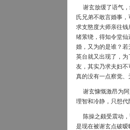
谢玄放缓了语气，继
氏兄弟不敢言婚事，
求支愍度大师亲往钱
绪萦绕，得知令堂仙
婚，又为的是谁？若
英台就又出现了，为
友，其实乃求夫妇不
真的没有一点察觉、
谢玄慷慨激昂为阿姊
理智和冷静，只想代
陈操之颇受震动，谢
是现在被谢玄点破暧