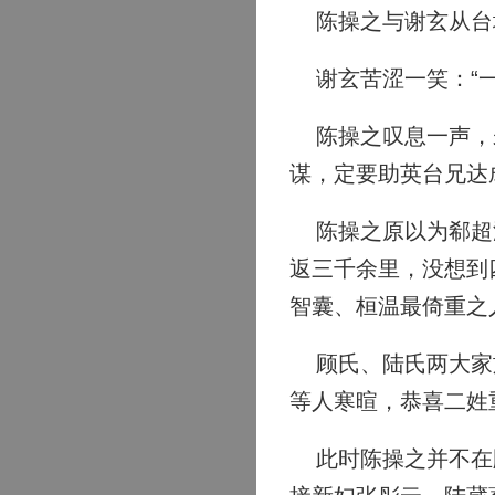
陈操之与谢玄从台城
谢玄苦涩一笑：“一
陈操之叹息一声，未
谋，定要助英台兄达
陈操之原以为郗超没
返三千余里，没想到
智囊、桓温最倚重之
顾氏、陆氏两大家族
等人寒暄，恭喜二姓
此时陈操之并不在顾