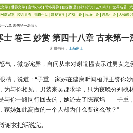
文文学
|
世界文学
|
言情小说
|
恐怖灵异
|
侦探推理
|
科幻小说
|
玄幻奇幻
|
世界名著
|
武
|
网络完本
|
校园青春
|
都市生活
|
影视文学
|
游戏小说
|
官场小说
|
盗墓小说
|
人物传记
第四十八章 古来第一深情人
寒士 卷三 妙赏 第四十八章 古来第一
所属书籍：
上品寒士
气，微感诧异，自问从未对谢道韫表示过男女之
睛，说道：“子重，家姊在建康听闻桓野王赞你妙
，为与你相见，男装来吴郡求学，只为夜晚分别桃
是与你一路同行回去的，她还去了陈家坞——子重
，家姊如此高傲的一个人却为什么要这么做？”
等谢玄把话说完。