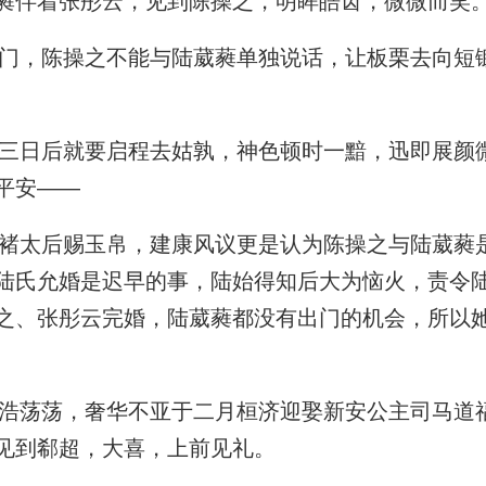
蕤伴着张彤云，见到陈操之，明眸皓齿，微微而笑
，陈操之不能与陆葳蕤单独说话，让板栗去向短
日后就要启程去姑孰，神色顿时一黯，迅即展颜
平安——
太后赐玉帛，建康风议更是认为陈操之与陆葳蕤
陆氏允婚是迟早的事，陆始得知后大为恼火，责令
之、张彤云完婚，陆葳蕤都没有出门的机会，所以
荡荡，奢华不亚于二月桓济迎娶新安公主司马道
见到郗超，大喜，上前见礼。