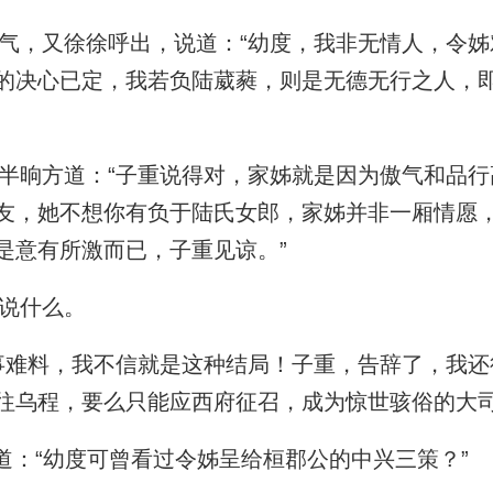
，又徐徐呼出，说道：“幼度，我非无情人，令姊
的决心已定，我若负陆葳蕤，则是无德无行之人，
晌方道：“子重说得对，家姊就是因为傲气和品行
友，她不想你有负于陆氏女郎，家姊并非一厢情愿
是意有所激而已，子重见谅。”
说什么。
难料，我不信就是这种结局！子重，告辞了，我还
往乌程，要么只能应西府征召，成为惊世骇俗的大司
道：“幼度可曾看过令姊呈给桓郡公的中兴三策？”