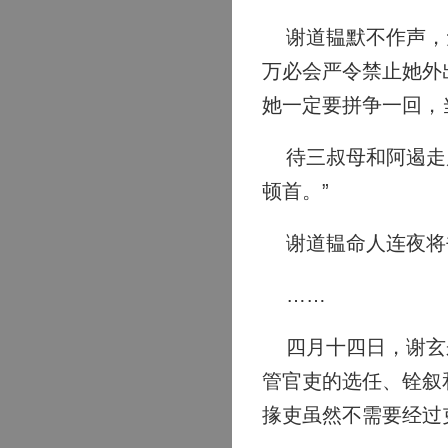
谢道韫默不作声，无
万必会严令禁止她外
她一定要拼争一回，
待三叔母和阿遏走后
顿首。”
谢道韫命人连夜将
……
四月十四日，谢玄来
管官吏的选任、铨叙
掾吏虽然不需要经过