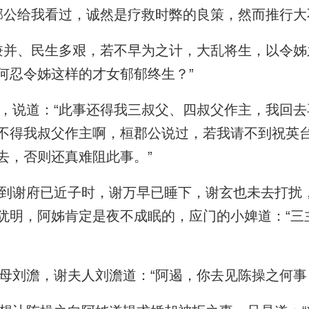
公给我看过，诚然是疗救时弊的良策，然而推行大
并、民生多艰，若不早为之计，大乱将生，以令姊
何忍令姊这样的才女郁郁终生？”
说道：“此事还得我三叔父、四叔父作主，我回去
不得我叔父作主啊，桓郡公说过，若我请不到祝英
去，否则还真难阻此事。”
谢府已近子时，谢万早已睡下，谢玄也未去打扰
犹明，阿姊肯定是夜不成眠的，应门的小婢道：“三
刘澹，谢夫人刘澹道：“阿遏，你去见陈操之何事