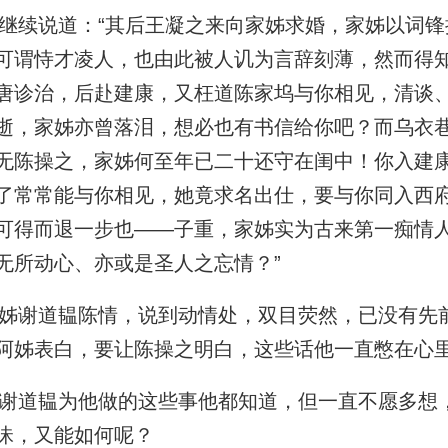
续说道：“其后王凝之来向家姊求婚，家姊以词锋
可谓恃才凌人，也由此被人讥为言辞刻薄，然而得
唐诊治，后赴建康，又枉道陈家坞与你相见，清谈
逝，家姊亦曾落泪，想必也有书信给你吧？而乌衣
无陈操之，家姊何至年已二十还守在闺中！你入建
了常常能与你相见，她竟求名出仕，要与你同入西
可得而退一步也——子重，家姊实为古来第一痴情
无所动心、亦或是圣人之忘情？”
谢道韫陈情，说到动情处，双目荧然，已没有先
阿姊表白，要让陈操之明白，这些话他一直憋在心
道韫为他做的这些事他都知道，但一直不愿多想
昧，又能如何呢？