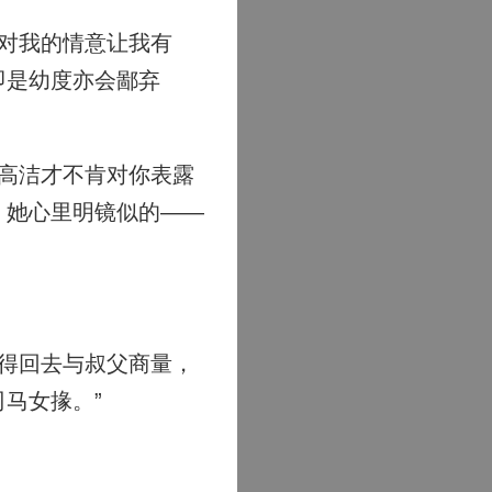
对我的情意让我有
即是幼度亦会鄙弃
高洁才不肯对你表露
，她心里明镜似的——
得回去与叔父商量，
马女掾。”