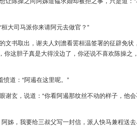
让陈操之向阿姊道韫求婚却被拒之事，只是道：“
桓大司马派你来请阿元去做官？”
文书取出，谢夫人刘澹看罢桓温签署的征辟免状，
，你这胆子真是大得没边了，你还说不喜欢陈操之
羞愤道：“阿遏在这里呢。”
谢玄，说道：“你看阿遏那纹丝不动的样子，他会
阿姊，我要给三叔父写一封信，派人快马兼程送去