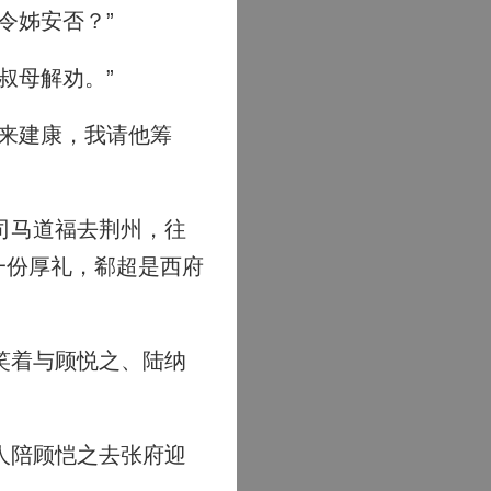
令姊安否？”
叔母解劝。”
来建康，我请他筹
司马道福去荆州，往
一份厚礼，郗超是西府
笑着与顾悦之、陆纳
人陪顾恺之去张府迎