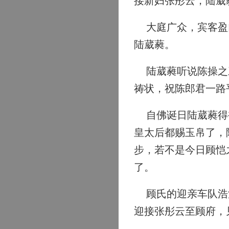
接新妇张彤云，陆葳
大庭广众，宾客盈门
陆葳蕤。
陆葳蕤听说陈操之三
祷状，祝陈郎君一路
自佛诞日陆葳蕤得褚
皇太后都赐玉帛了，
步，若不是今日顾恺
了。
顾氏的迎亲车队浩浩
迎接张彤云至顾府，