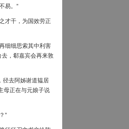
不易。”
之才干，为国效劳正
再细细思索其中利害
台去，郗嘉宾会再来敦
，径去阿姊谢道韫居
主母正在与元娘子说
？”