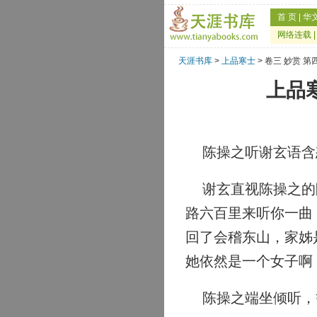
首 页
|
华
网络连载
天涯书库
>
上品寒士
> 卷三 妙赏 
上品
陈操之听谢玄语含怒
谢玄直视陈操之的眼
路六百里来听你一曲
回了会稽东山，家姊
她依然是一个女子啊
陈操之端坐倾听，