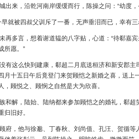
出来，沿乾河南岸缓缓而行，陈操之问：“幼度，
早就被四叔父训斥了一番，无声垂泪而已，幸有三
再多言，想着谢道韫的八字贴，心道：“待郗嘉宾
成所愿。”
有这么快到建康，郗超二月底送桓济和新安郡主
四月十五日午后竟登门来贺顾恺之新婚之喜，送上
人，顾悦之、顾悯之自然是大为欣喜。
和解，陆始、陆纳都来参加顾恺之的婚礼，郗超
重归旧好。
府，他与徐邈、丁春秋、刘尚值、孔汪、贺循等