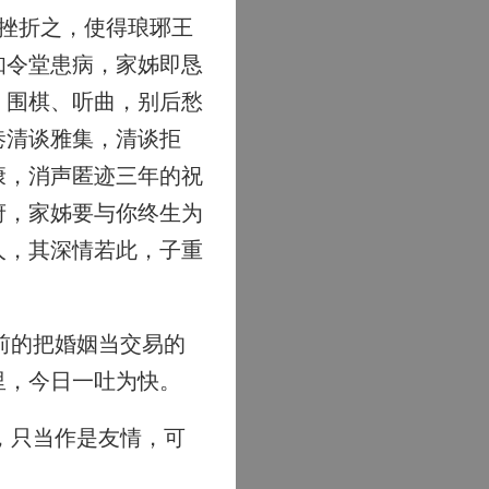
挫折之，使得琅琊王
知令堂患病，家姊即恳
、围棋、听曲，别后愁
巷清谈雅集，清谈拒
康，消声匿迹三年的祝
府，家姊要与你终生为
人，其深情若此，子重
前的把婚姻当交易的
里，今日一吐为快。
，只当作是友情，可