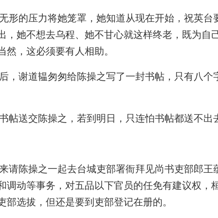
形的压力将她笼罩，她知道从现在开始，祝英台
出，她不想去乌程、她不甘心就这样终老，既为自
当然，这必须要有人相助。
，谢道韫匆匆给陈操之写了一封书帖，只有八个字
书帖送交陈操之，若到明日，只连怕书帖都送不出
请陈操之一起去台城吏部署衙拜见尚书吏部郎王
和调动等事务，对五品以下官员的任免有建议权，
吏部选拔，但还是要到吏部登记在册的。