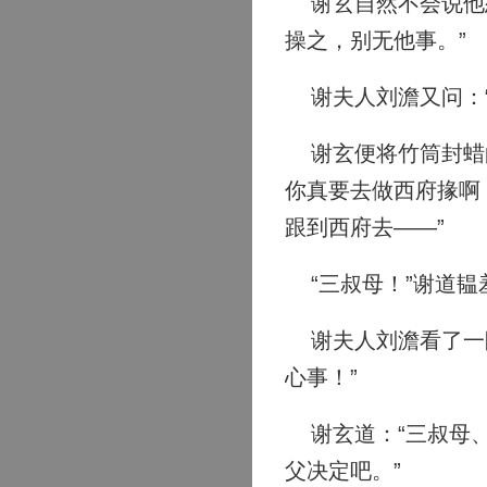
谢玄自然不会说他想
操之，别无他事。”
谢夫人刘澹又问：“
谢玄便将竹筒封蜡的
你真要去做西府掾啊
跟到西府去——”
“三叔母！”谢道韫
谢夫人刘澹看了一眼
心事！”
谢玄道：“三叔母、
父决定吧。”