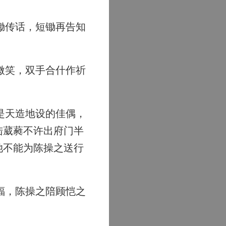
。
锄传话，短锄再告知
微笑，双手合什作祈
是天造地设的佳偶，
陆葳蕤不许出府门半
她不能为陈操之送行
福，陈操之陪顾恺之