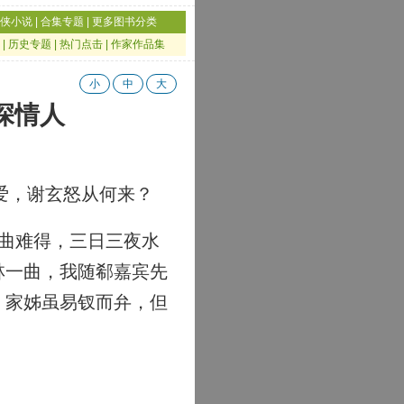
侠小说
|
合集专题
|
更多图书分类
|
历史专题
|
热门点击
|
作家作品集
小
中
大
深情人
爱，谢玄怒从何来？
曲难得，三日三夜水
林一曲，我随郗嘉宾先
，家姊虽易钗而弁，但