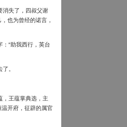
要消失了，四叔父谢
己，也为曾经的诺言，
：“助我西行，英台
去了。
蕴，王蕴掌典选，主
桓温开府，征辟的属官