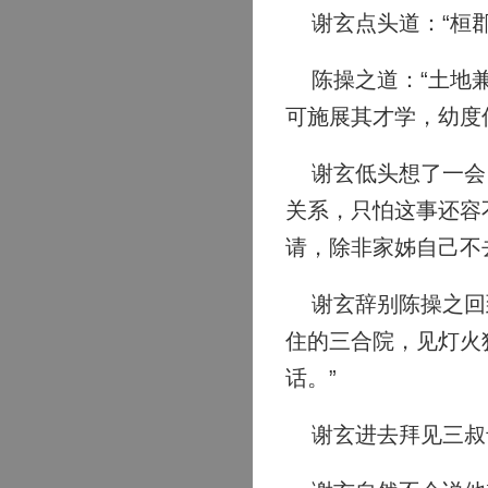
谢玄点头道：“桓郡
陈操之道：“土地兼
可施展其才学，幼度
谢玄低头想了一会，
关系，只怕这事还容
请，除非家姊自己不
谢玄辞别陈操之回到
住的三合院，见灯火
话。”
谢玄进去拜见三叔母